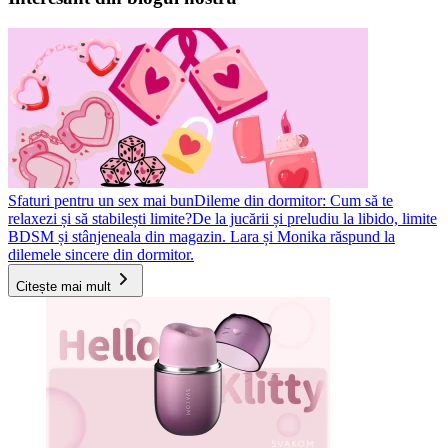
Sfaturi pentru un sex mai bun
Dileme din dormitor: Cum să te
relaxezi și să stabilești limite?
De la jucării și preludiu la libido, limite
BDSM și stânjeneala din magazin. Lara și Monika răspund la
dilemele sincere din dormitor.
Citește mai mult