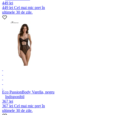
449 lei
449 lei
Cel mai mic preț în
ultimele 30 de zile.
Eco Passion
Body Varella, negru
Indisponibil
367 lei
367 lei
Cel mai mic preț în
ultimele 30 de zile.