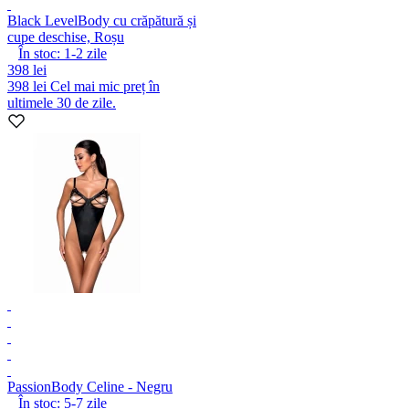
Black Level
Body cu crăpătură și
cupe deschise, Roșu
În stoc:
1-2
zile
398 lei
398 lei
Cel mai mic preț în
ultimele 30 de zile.
Passion
Body Celine - Negru
În stoc:
5-7
zile