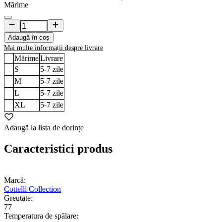
Mărime
Adaugă în coș
Mai multe informații despre livrare
Mărime
Livrare
S
5-7
zile
M
5-7
zile
L
5-7
zile
XL
5-7
zile
Adaugă la lista de dorințe
Caracteristici produs
Marcă:
Cottelli Collection
Greutate:
77
Temperatura de spălare: