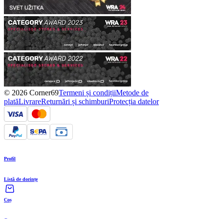
© 2026 Corner69
Termeni și condiții
Metode de
plată
Livrare
Returnări și schimburi
Protecția datelor
Profil
Listă de dorințe
Coș