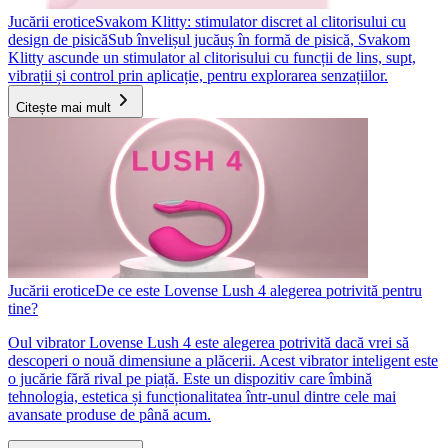
Jucării erotice
Svakom Klitty: stimulator discret al clitorisului cu
design de pisică
Sub învelișul jucăuș în formă de pisică, Svakom
Klitty ascunde un stimulator al clitorisului cu funcții de lins, supt,
vibrații și control prin aplicație, pentru explorarea senzațiilor.
Citește mai mult
Jucării erotice
De ce este Lovense Lush 4 alegerea potrivită pentru
tine?
Oul vibrator Lovense Lush 4 este alegerea potrivită dacă vrei să
descoperi o nouă dimensiune a plăcerii. Acest vibrator inteligent este
o jucărie fără rival pe piață. Este un dispozitiv care îmbină
tehnologia, estetica și funcționalitatea într-unul dintre cele mai
avansate produse de până acum.