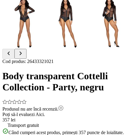
Item
Cod produs
:
26433321021
1
of
Body transparent Cottelli
8
Collection - Party, negru
Produsul nu are încă recenzii.
Poți să-l evaluezi
Aici.
357 lei
Transport gratuit
Când cumperi acest produs, primești
357
puncte de loialitate.