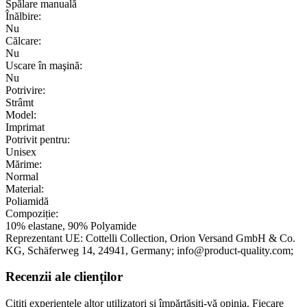
Spălare manuală
Înălbire:
Nu
Călcare:
Nu
Uscare în maşină:
Nu
Potrivire:
Strâmt
Model:
Imprimat
Potrivit pentru:
Unisex
Mărime:
Normal
Material:
Poliamidă
Compoziție:
10% elastane, 90% Polyamide
Reprezentant UE:
Cottelli Collection, Orion Versand GmbH & Co.
KG
, Schäferweg 14
, 24941
, Germany;
info@product-quality.com;
Recenzii ale clienților
Citiți experiențele altor utilizatori și împărtășiți-vă opinia. Fiecare