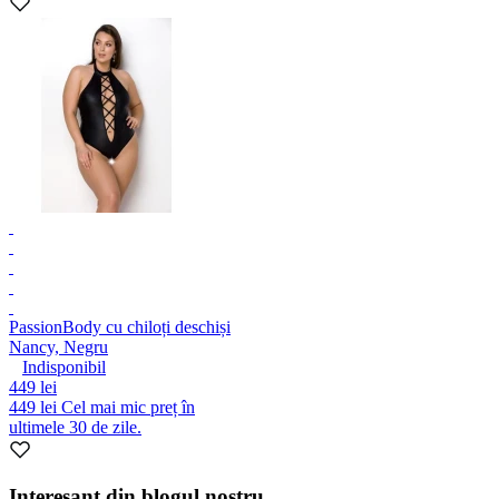
Passion
Body cu chiloți deschiși
Nancy, Negru
Indisponibil
449 lei
449 lei
Cel mai mic preț în
ultimele 30 de zile.
Interesant din blogul nostru