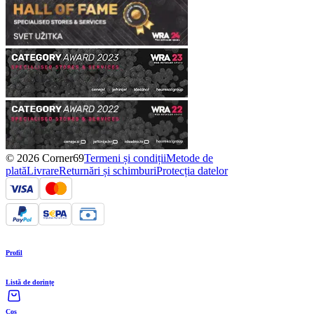
© 2026 Corner69
Termeni și condiții
Metode de
plată
Livrare
Returnări și schimburi
Protecția datelor
Profil
Listă de dorințe
Coș