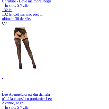
Christine - Love me more, negri
În stoc:
5-7
zile
132 lei
132 lei
Cel mai mic preț în
ultimele 30 de zile.
Leg Avenue
Ciorapi din dantelă
până la coapsă cu portjartier Leg
Avenue, negru
În stoc:
5-7
zile