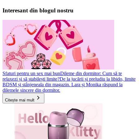
Interesant din blogul nostru
Sfaturi pentru un sex mai bun
Dileme din dormitor: Cum să te
relaxezi și să stabilești limite?
De la jucării și preludiu la libido, limite
BDSM și stânjeneala din magazin. Lara și Monika răspund la
dilemele sincere din dormitor.
Citește mai mult