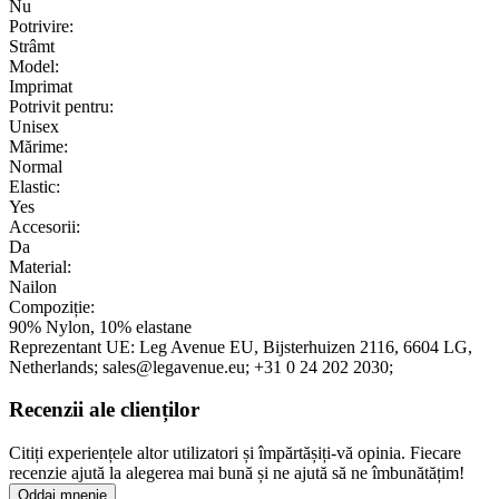
Nu
Potrivire:
Strâmt
Model:
Imprimat
Potrivit pentru:
Unisex
Mărime:
Normal
Elastic:
Yes
Accesorii:
Da
Material:
Nailon
Compoziție:
90% Nylon, 10% elastane
Reprezentant UE:
Leg Avenue EU
, Bijsterhuizen 2116
, 6604 LG
,
Netherlands;
sales@legavenue.eu;
+31 0 24 202 2030;
Recenzii ale clienților
Citiți experiențele altor utilizatori și împărtășiți-vă opinia. Fiecare
recenzie ajută la alegerea mai bună și ne ajută să ne îmbunătățim!
Oddaj mnenje