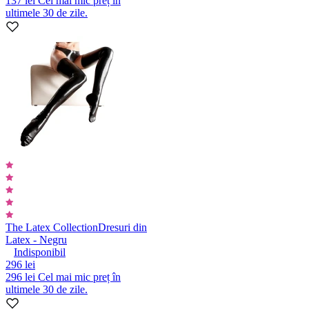
137 lei
Cel mai mic preț în
ultimele 30 de zile.
The Latex Collection
Dresuri din
Latex - Negru
Indisponibil
296 lei
296 lei
Cel mai mic preț în
ultimele 30 de zile.