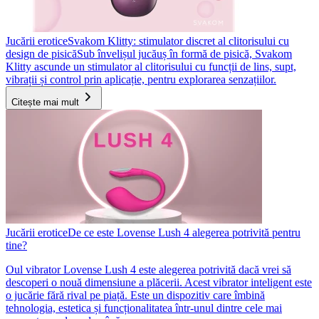
Jucării erotice
Svakom Klitty: stimulator discret al clitorisului cu
design de pisică
Sub învelișul jucăuș în formă de pisică, Svakom
Klitty ascunde un stimulator al clitorisului cu funcții de lins, supt,
vibrații și control prin aplicație, pentru explorarea senzațiilor.
Citește mai mult
Jucării erotice
De ce este Lovense Lush 4 alegerea potrivită pentru
tine?
Oul vibrator Lovense Lush 4 este alegerea potrivită dacă vrei să
descoperi o nouă dimensiune a plăcerii. Acest vibrator inteligent este
o jucărie fără rival pe piață. Este un dispozitiv care îmbină
tehnologia, estetica și funcționalitatea într-unul dintre cele mai