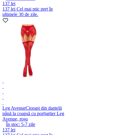
137 lei
137 lei
Cel mai mic preț în
ultimele 30 de zile.
Leg Avenue
Ciorapi din dantelă
până la coapsă cu portjartier Leg
Avenue, roșu
În stoc:
5-7
zile
137 lei