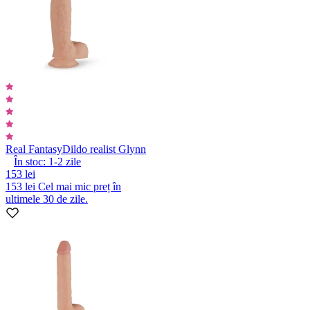
Real Fantasy
Dildo realist Glynn
În stoc:
1-2
zile
153 lei
153 lei
Cel mai mic preț în
ultimele 30 de zile.