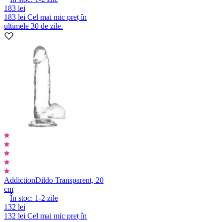
183 lei
183 lei
Cel mai mic preț în
ultimele 30 de zile.
Addiction
Dildo Transparent, 20
cm
În stoc:
1-2
zile
132 lei
132 lei
Cel mai mic preț în