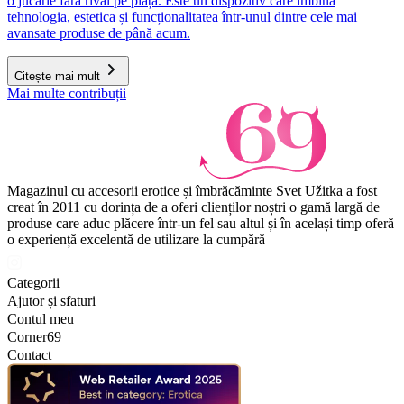
o jucărie fără rival pe piață. Este un dispozitiv care îmbină
tehnologia, estetica și funcționalitatea într-unul dintre cele mai
avansate produse de până acum.
Citește mai mult
Mai multe contribuții
Magazinul cu accesorii erotice și îmbrăcăminte Svet Užitka a fost
creat în 2011 cu dorința de a oferi clienților noștri o gamă largă de
produse care aduc plăcere într-un fel sau altul și în același timp oferă
o experiență excelentă de utilizare la cumpără
Categorii
Ajutor și sfaturi
Contul meu
Corner69
Contact