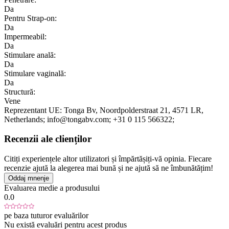
Da
Pentru Strap-on:
Da
Impermeabil:
Da
Stimulare anală:
Da
Stimulare vaginală:
Da
Structură:
Vene
Reprezentant UE:
Tonga Bv
, Noordpolderstraat 21
, 4571 LR
,
Netherlands;
info@tongabv.com;
+31 0 115 566322;
Recenzii ale clienților
Citiți experiențele altor utilizatori și împărtășiți-vă opinia. Fiecare
recenzie ajută la alegerea mai bună și ne ajută să ne îmbunătățim!
Oddaj mnenje
Evaluarea medie a produsului
0.0
pe baza tuturor evaluărilor
Nu există evaluări pentru acest produs