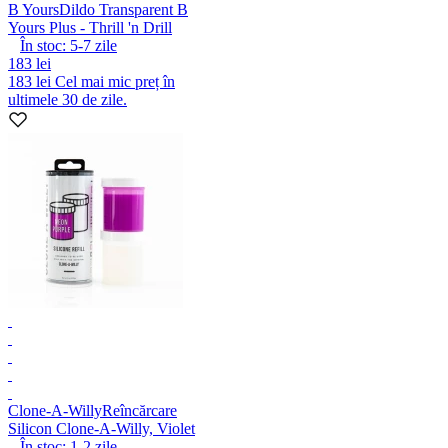
B Yours
Dildo Transparent B
Yours Plus - Thrill 'n Drill
În stoc:
5-7
zile
183 lei
183 lei
Cel mai mic preț în
ultimele 30 de zile.
Clone-A-Willy
Reîncărcare
Silicon Clone-A-Willy, Violet
În stoc:
1-2
zile