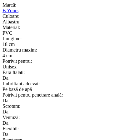
Marcă:
B Yours
Culoare:
Albastru
Material:
PVC
Lungime:
18 cm
Diametru maxim:
4 cm
Potrivit pentru:
Unisex
Fara ftalati:
Da
Lubrifiant adecvat:
Pe bază de apă
Potrivit pentru penetrare anală:
Da
Scrotum:
Da
Ventuză:
Da
Flexibil:
Da
Penetrare: