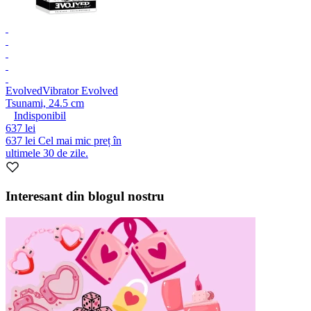
Evolved
Vibrator Evolved
Tsunami, 24.5 cm
Indisponibil
637 lei
637 lei
Cel mai mic preț în
ultimele 30 de zile.
Interesant din blogul nostru