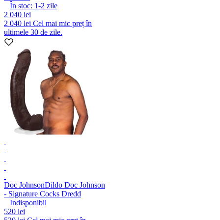
În stoc:
1-2
zile
2 040 lei
2 040 lei
Cel mai mic preț în
ultimele 30 de zile.
Doc Johnson
Dildo Doc Johnson
- Signature Cocks Dredd
Indisponibil
520 lei