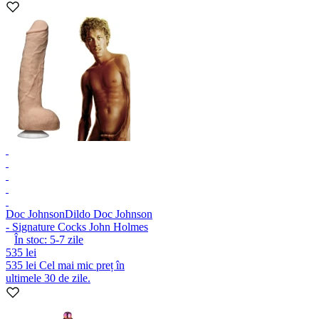
Doc Johnson
Dildo Doc Johnson
- Signature Cocks John Holmes
În stoc:
5-7
zile
535 lei
535 lei
Cel mai mic preț în
ultimele 30 de zile.