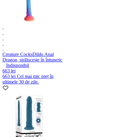
Creature Cocks
Dildo Anal
Dragon, strălucește în întuneric
Indisponibil
663 lei
663 lei
Cel mai mic preț în
ultimele 30 de zile.