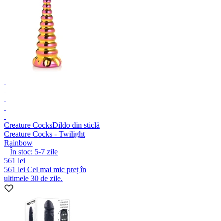
Creature Cocks
Dildo din sticlă
Creature Cocks - Twilight
Rainbow
În stoc:
5-7
zile
561 lei
561 lei
Cel mai mic preț în
ultimele 30 de zile.