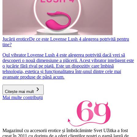
Jucării erotice
De ce este Lovense Lush 4 alegerea potrivită pentru
tine?
Oul vibrator Lovense Lush 4 este alegerea potrivită dacă vrei să
descoperi o nouă dimensiune a plăcerii. Acest vibrator inteligent este
o jucărie fără rival pe piață. Este un dispozitiv care îmbină
tehnologia, estetica și funcționalitatea într-unul dintre cele mai
avansate produse de până acum.
Citește mai mult
Mai multe contribuții
Magazinul cu accesorii erotice și îmbrăcăminte Svet Užitka a fost
creat în 2011 cu dorința de a oferi clienților noștri o gamă largă de