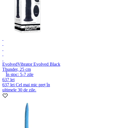
Evolved
Vibrator Evolved Black
Thunder, 25 cm
În stoc:
5-7
zile
637 lei
637 lei
Cel mai mic preț în
ultimele 30 de zile.