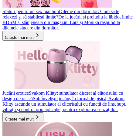
Sfaturi pentru un sex mai bun
Dileme din dormitor: Cum să te
relaxezi și să stabilești limite?
De la jucării și preludiu la libido, limite
BDSM și stânjeneala din magazin. Lara și Monika răspund la
dilemele sincere din dormitor.
Citește mai mult
Jucării erotice
Svakom Klitty: stimulator discret al clitorisului cu
design de pisică
Sub învelișul jucăuș în formă de pisică, Svakom
Klitty ascunde un stimulator al clitorisului cu funcții de lins, supt,
vibrații și control prin aplicație, pentru explorarea senzațiilor.
Citește mai mult