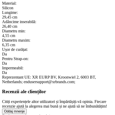
Material:
Silicon
Lungime:
29,45 cm
Adâncime inserabilă:
26,40 cm
Diametru min:
4,55 cm
Diametru maxim:
6,35 cm
Ușor de curățat:
Da
Pentru Strap-on:
Da
Impermeabil:
Da
Reprezentant UE:
XR EURP BV
, Kroonwiel 2
, 6003 BT
,
Netherlands;
endusersupport@xrbrands.com;
Recenzii ale clienților
Citiți experiențele altor utilizatori și împărtășiți-vă opinia. Fiecare
recenzie ajută la alegerea mai bună și ne ajută să ne îmbunătățim!
Oddaj mnenje