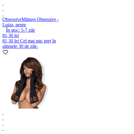
Obsessive
Mănuși Obsessive -
Luiza, negre
În stoc:
5-7
zile
81,30 lei
81,30 lei
Cel mai mic preț în
ultimele 30 de zile.