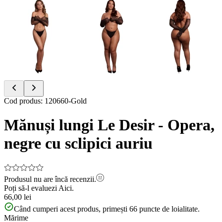
Item
Cod produs
:
120660-Gold
1
of
Mănuși lungi Le Desir - Opera,
8
negre cu sclipici auriu
Produsul nu are încă recenzii.
Poți să-l evaluezi
Aici.
66,00 lei
Când cumperi acest produs, primești
66
puncte de loialitate.
Mărime