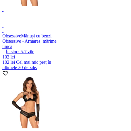
Obsessive
Mănuși cu benzi
Obsessive - Armares, mărime
unică
În stoc:
5-7
zile
102 lei
102 lei
Cel mai mic preț în
ultimele 30 de zile.