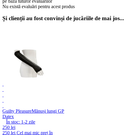
pe baza tuturor evaluărilor
Nu există evaluări pentru acest produs
Și clienții au fost convinși de jucăriile de mai jos...
Guilty Pleasure
Mănuși lungi GP
Datex
În stoc:
1-2
zile
250 lei
250 lei
Cel mai mic preț în