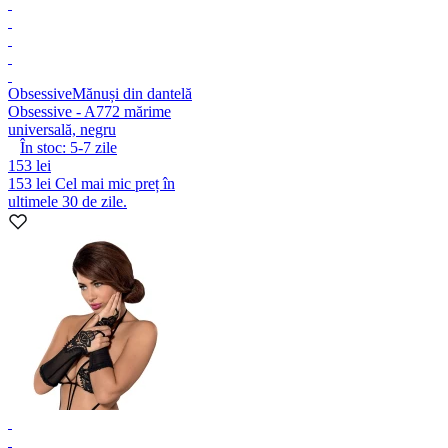
Obsessive
Mănuși din dantelă
Obsessive - A772 mărime
universală, negru
În stoc:
5-7
zile
153 lei
153 lei
Cel mai mic preț în
ultimele 30 de zile.