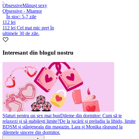
Obsessive
Mănuși sexy
Obsessive - Miamor
În stoc:
5-7
zile
112 lei
112 lei
Cel mai mic preț în
ultimele 30 de zile.
Interesant din blogul nostru
Sfaturi pentru un sex mai bun
Dileme din dormitor: Cum să te
relaxezi și să stabilești limite?
De la jucării și preludiu la libido, limite
BDSM și stânjeneala din magazin. Lara și Monika răspund la
dilemele sincere din dormitor.