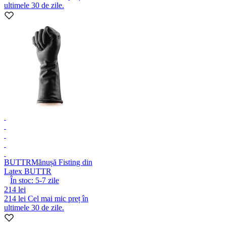
ultimele 30 de zile.
BUTTR
Mănușă Fisting din
Latex BUTTR
În stoc:
5-7
zile
214 lei
214 lei
Cel mai mic preț în
ultimele 30 de zile.