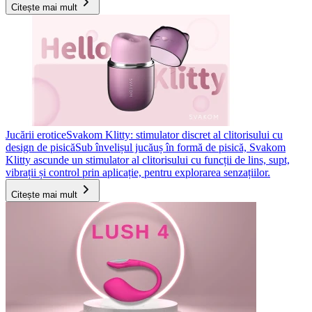
Citește mai mult
Jucării erotice
Svakom Klitty: stimulator discret al clitorisului cu
design de pisică
Sub învelișul jucăuș în formă de pisică, Svakom
Klitty ascunde un stimulator al clitorisului cu funcții de lins, supt,
vibrații și control prin aplicație, pentru explorarea senzațiilor.
Citește mai mult