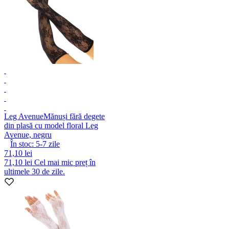
Leg Avenue
Mănuși fără degete
din plasă cu model floral Leg
Avenue, negru
În stoc:
5-7
zile
71,10 lei
71,10 lei
Cel mai mic preț în
ultimele 30 de zile.