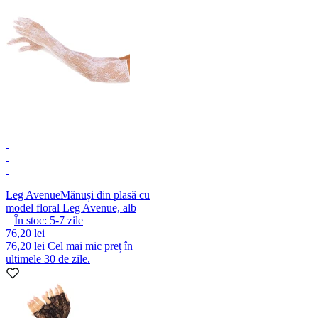
Leg Avenue
Mănuși din plasă cu
model floral Leg Avenue, alb
În stoc:
5-7
zile
76,20 lei
76,20 lei
Cel mai mic preț în
ultimele 30 de zile.