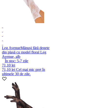
Leg Avenue
Mănuși fără degete
din plasă cu model floral Leg
Avenue, alb
În stoc:
5-7
zile
71,10 lei
71,10 lei
Cel mai mic preț în
ultimele 30 de zile.