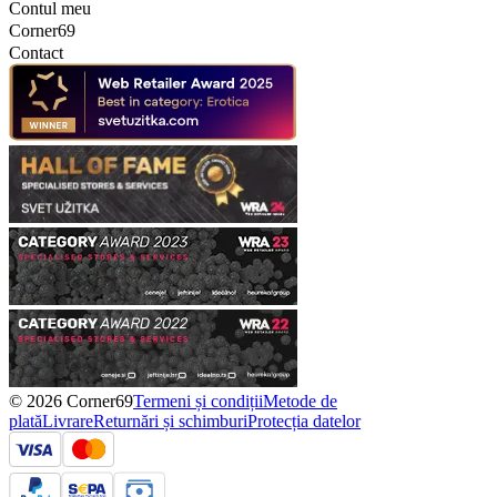
Contul meu
Corner69
Contact
© 2026 Corner69
Termeni și condiții
Metode de
plată
Livrare
Returnări și schimburi
Protecția datelor