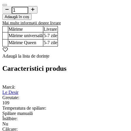
Adaugă în coș
Mai multe informații despre livrare
Mărime
Livrare
Mărime universală
5-7
zile
Mărime Queen
5-7
zile
Adaugă la lista de dorințe
Caracteristici produs
Marcă:
Le Desir
Greutate:
109
Temperatura de spălare:
Spălare manuală
Înălbire:
Nu
Călcare: