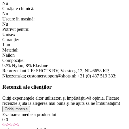
Nu
Curățare chimică:
Nu
Uscare în maşină:
Nu
Potrivit pentru:
Unisex
Garanție:
1 an
Material:
Nailon
Compoziție:
92% Nylon, 8% Elastane
Reprezentant UE:
SHOTS BV
, Veesteeg 12
, NL-6658 KP
,
Nizozemska;
customersupport@shots.nl;
+31 (0) 487 519 333;
Recenzii ale clienților
Citiți experiențele altor utilizatori și împărtășiți-vă opinia. Fiecare
recenzie ajută la alegerea mai bună și ne ajută să ne îmbunătățim!
Oddaj mnenje
Evaluarea medie a produsului
0.0