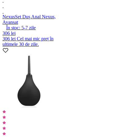
Nexus
Set Duș Anal Nexus,
Avansat
În stoc:
5-7
zile
306 lei
306 lei
Cel mai mic preț în
ultimele 30 de zile.