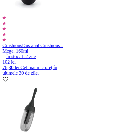
Crushious
Dus anal Crushious -
Mega, 160ml
În stoc:
1-2
zile
102 lei
76,30 lei
Cel mai mic preț în
ultimele 30 de zile.