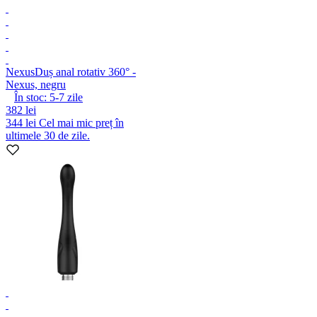
Nexus
Duș anal rotativ 360° -
Nexus, negru
În stoc:
5-7
zile
382 lei
344 lei
Cel mai mic preț în
ultimele 30 de zile.