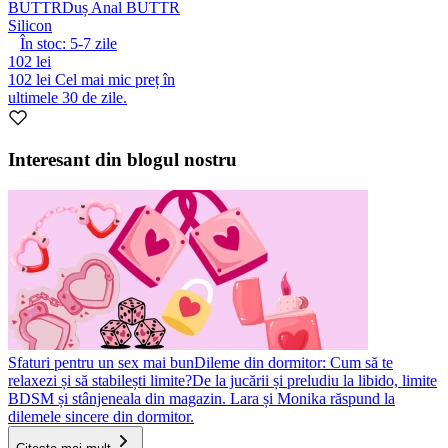
BUTTR
Duș Anal BUTTR
Silicon
În stoc:
5-7
zile
102 lei
102 lei
Cel mai mic preț în
ultimele 30 de zile.
Interesant din blogul nostru
Sfaturi pentru un sex mai bun
Dileme din dormitor: Cum să te
relaxezi și să stabilești limite?
De la jucării și preludiu la libido, limite
BDSM și stânjeneala din magazin. Lara și Monika răspund la
dilemele sincere din dormitor.