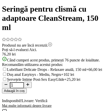
1
of
Seringă pentru clismă cu
10
adaptoare CleanStream, 150
ml
Produsul nu are încă recenzii.
Poți să-l evaluezi
Aici.
76,20 lei
Când cumperi acest produs, primești
76
puncte de loialitate.
Recomandăm utilizarea acestui produs:
Lubrifiant Delicate Drops - Relaxare anală, 150 ml
+66,00 lei
Duș anal Easytoys - Mediu, Negru
+102 lei
Șervețele Intime Post-Sex EasyGlide
+25,20 lei
Adaugă în coș
Indisponibil!
Livrare: Verifică
Mai multe informații despre livrare