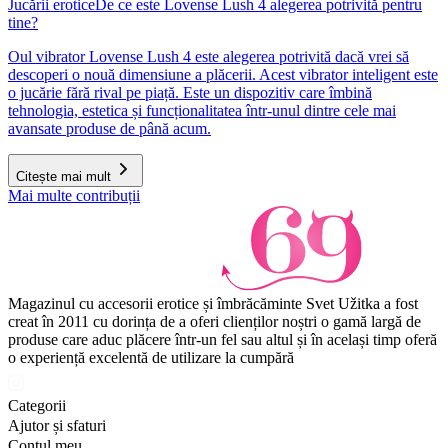
Jucării erotice
De ce este Lovense Lush 4 alegerea potrivită pentru
tine?
Oul vibrator Lovense Lush 4 este alegerea potrivită dacă vrei să
descoperi o nouă dimensiune a plăcerii. Acest vibrator inteligent este
o jucărie fără rival pe piață. Este un dispozitiv care îmbină
tehnologia, estetica și funcționalitatea într-unul dintre cele mai
avansate produse de până acum.
Citește mai mult
Mai multe contribuții
Magazinul cu accesorii erotice și îmbrăcăminte Svet Užitka a fost
creat în 2011 cu dorința de a oferi clienților noștri o gamă largă de
produse care aduc plăcere într-un fel sau altul și în același timp oferă
o experiență excelentă de utilizare la cumpără
Categorii
Ajutor și sfaturi
Contul meu