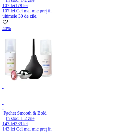
În stoc:
1-2
zile
107 lei
178 lei
107 lei
Cel mai mic preț în
ultimele 30 de zile.
40%
Pachet Smooth & Bold
În stoc:
1-2
zile
143 lei
239 lei
143 lei
Cel mai mic preț în