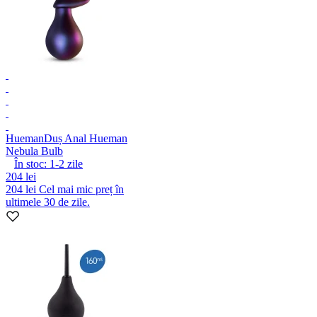
Hueman
Duș Anal Hueman
Nebula Bulb
În stoc:
1-2
zile
204 lei
204 lei
Cel mai mic preț în
ultimele 30 de zile.