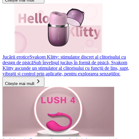
Citește mai mult
Jucării erotice
Svakom Klitty: stimulator discret al clitorisului cu
design de pisică
Sub învelișul jucăuș în formă de pisică, Svakom
Klitty ascunde un stimulator al clitorisului cu funcții de lins, supt,
vibrații și control prin aplicație, pentru explorarea senzațiilor.
Citește mai mult