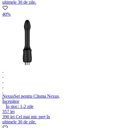
ultimele 30 de zile.
40%
Nexus
Set pentru Clisma Nexus,
Începător
În stoc:
1-2
zile
357 lei
390 lei
Cel mai mic preț în
ultimele 30 de zile.