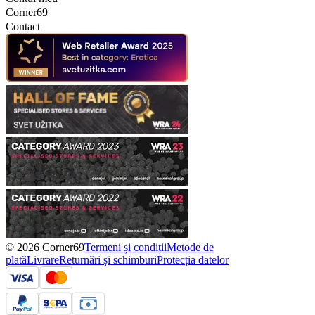
Corner69
Contact
© 2026 Corner69
Termeni și condiții
Metode de
plată
Livrare
Returnări și schimburi
Protecția datelor