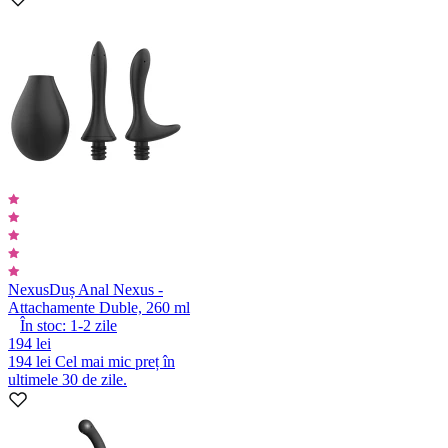
Nexus
Duș Anal Nexus -
Attachamente Duble, 260 ml
În stoc:
1-2
zile
194 lei
194 lei
Cel mai mic preț în
ultimele 30 de zile.