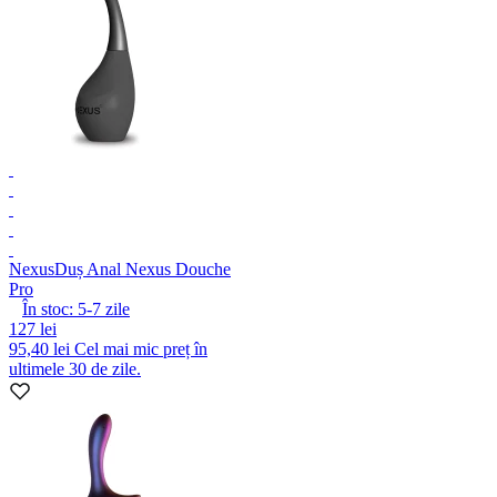
Nexus
Duș Anal Nexus Douche
Pro
În stoc:
5-7
zile
127 lei
95,40 lei
Cel mai mic preț în
ultimele 30 de zile.