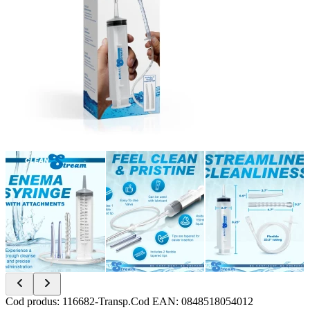
Item
Cod produs
:
116682-Transp.
Cod EAN
:
0848518054012