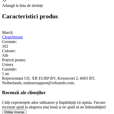
Adaugă la lista de dorințe
Caracteristici produs
Marcă:
CleanStream
Greutate:
102
Culoare:
Alb
Potrivit pentru:
Unisex
Garanție:
1 an
Reprezentant UE:
XR EURP BV
, Kroonwiel 2
, 6003 BT
,
Netherlands;
endusersupport@xrbrands.com;
Recenzii ale clienților
Citiți experiențele altor utilizatori și împărtășiți-vă opinia. Fiecare
recenzie ajută la alegerea mai bună și ne ajută să ne îmbunătățim!
Oddaj mnenje