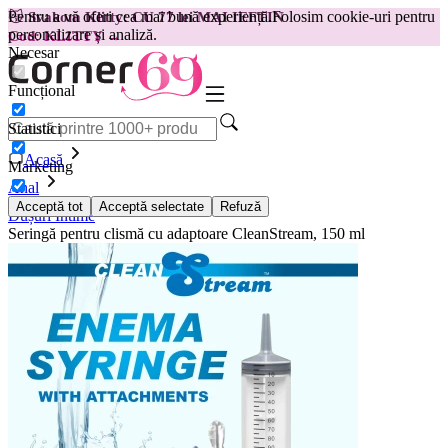
Pentru a vă oferi cea mai bună experiență.
Folosim cookie-uri pentru
😽
Svakom Klitty: CU 77 lei MAI IEFTIN
personalizare și analiză.
Cod: KLITTY →
Necesar
Funcțional
Statistici
Acasă
Marketing
Anal
Acceptă tot
Acceptă selectate
Refuză
Dușuri Intime
Seringă pentru clismă cu adaptoare CleanStream, 150 ml