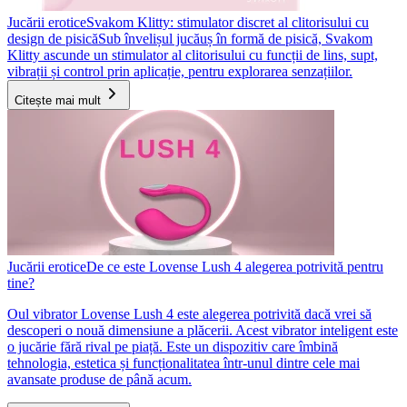
Jucării erotice
Svakom Klitty: stimulator discret al clitorisului cu
design de pisică
Sub învelișul jucăuș în formă de pisică, Svakom
Klitty ascunde un stimulator al clitorisului cu funcții de lins, supt,
vibrații și control prin aplicație, pentru explorarea senzațiilor.
Citește mai mult
Jucării erotice
De ce este Lovense Lush 4 alegerea potrivită pentru
tine?
Oul vibrator Lovense Lush 4 este alegerea potrivită dacă vrei să
descoperi o nouă dimensiune a plăcerii. Acest vibrator inteligent este
o jucărie fără rival pe piață. Este un dispozitiv care îmbină
tehnologia, estetica și funcționalitatea într-unul dintre cele mai
avansate produse de până acum.