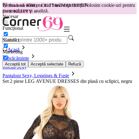
Pentru a vă oferi cea mai bună experiență.
Folosim cookie-uri pentru
😽
Svakom Klitty: CU 77 lei MAI IEFTIN
personalizare și analiză.
Cod: KLITTY →
Necesar
Funcțional
Statistici
Acasă
Marketing
Îmbrăcăminte
Acceptă tot
Acceptă selectate
Refuză
Rochii Sexy
Pantaloni Sexy, Leggings & Fuste
Set 2 piese LEG AVENUE DRESSES din plasă cu sclipici, negru