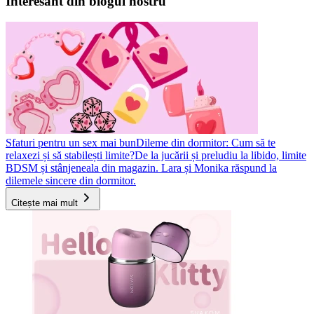
Interesant din blogul nostru
Sfaturi pentru un sex mai bun
Dileme din dormitor: Cum să te
relaxezi și să stabilești limite?
De la jucării și preludiu la libido, limite
BDSM și stânjeneala din magazin. Lara și Monika răspund la
dilemele sincere din dormitor.
Citește mai mult