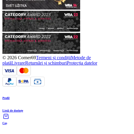
© 2026 Corner69
Termeni și condiții
Metode de
plată
Livrare
Returnări și schimburi
Protecția datelor
Profil
Listă de dorințe
Coș