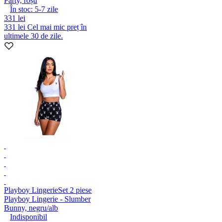
Party, roșu
În stoc:
5-7
zile
331 lei
331 lei
Cel mai mic preț în
ultimele 30 de zile.
Playboy Lingerie
Set 2 piese
Playboy Lingerie - Slumber
Bunny, negru/alb
Indisponibil