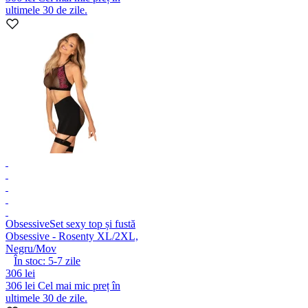
ultimele 30 de zile.
Obsessive
Set sexy top și fustă
Obsessive - Rosenty XL/2XL,
Negru/Mov
În stoc:
5-7
zile
306 lei
306 lei
Cel mai mic preț în
ultimele 30 de zile.