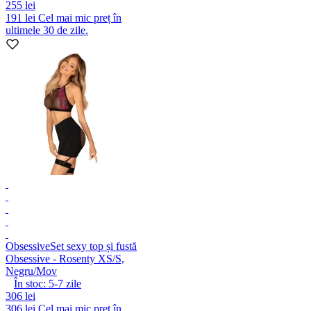
255 lei
191 lei
Cel mai mic preț în
ultimele 30 de zile.
Obsessive
Set sexy top și fustă
Obsessive - Rosenty XS/S,
Negru/Mov
În stoc:
5-7
zile
306 lei
306 lei
Cel mai mic preț în