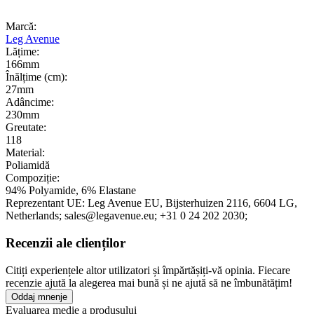
Marcă:
Leg Avenue
Lățime:
166mm
Înălțime (cm):
27mm
Adâncime:
230mm
Greutate:
118
Material:
Poliamidă
Compoziție:
94% Polyamide, 6% Elastane
Reprezentant UE:
Leg Avenue EU
, Bijsterhuizen 2116
, 6604 LG
,
Netherlands;
sales@legavenue.eu;
+31 0 24 202 2030;
Recenzii ale clienților
Citiți experiențele altor utilizatori și împărtășiți-vă opinia. Fiecare
recenzie ajută la alegerea mai bună și ne ajută să ne îmbunătățim!
Oddaj mnenje
Evaluarea medie a produsului