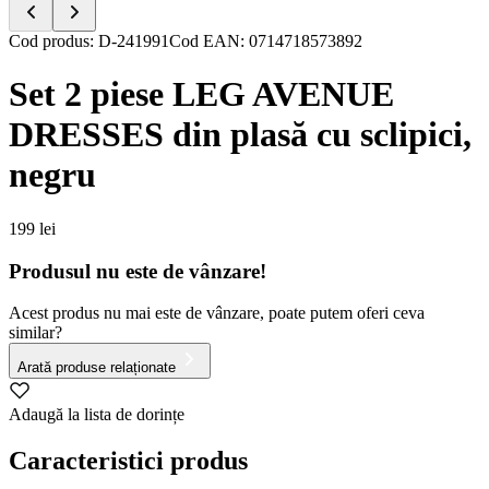
Item
Cod produs
:
D-241991
Cod EAN
:
0714718573892
1
of
Set 2 piese LEG AVENUE
5
DRESSES din plasă cu sclipici,
negru
199 lei
Produsul nu este de vânzare!
Acest produs nu mai este de vânzare, poate putem oferi ceva
similar?
Arată produse relaționate
Adaugă la lista de dorințe
Caracteristici produs