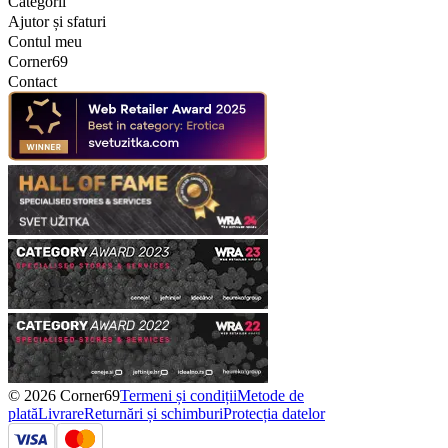
Categorii
Ajutor și sfaturi
Contul meu
Corner69
Contact
© 2026 Corner69
Termeni și condiții
Metode de
plată
Livrare
Returnări și schimburi
Protecția datelor