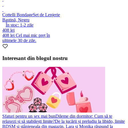
Cottelli Bondage
Set de Lenjerie
Bastină, Negru
În stoc:
1-2
zile
408 lei
408 lei
Cel mai mic preț în
ultimele 30 de zile.
Interesant din blogul nostru
Sfaturi pentru un sex mai bun
Dileme din dormitor: Cum să te
relaxezi și să stabilești limite?
De la jucării și preludiu la libido, limite
BDSM și stânjeneala din magazin. Lara și Monika răspund la