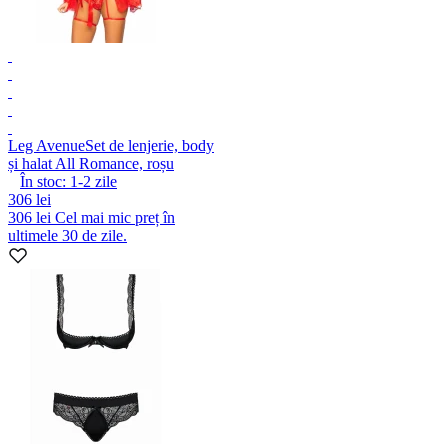
Leg Avenue
Set de lenjerie, body
și halat All Romance, roșu
În stoc:
1-2
zile
306 lei
306 lei
Cel mai mic preț în
ultimele 30 de zile.