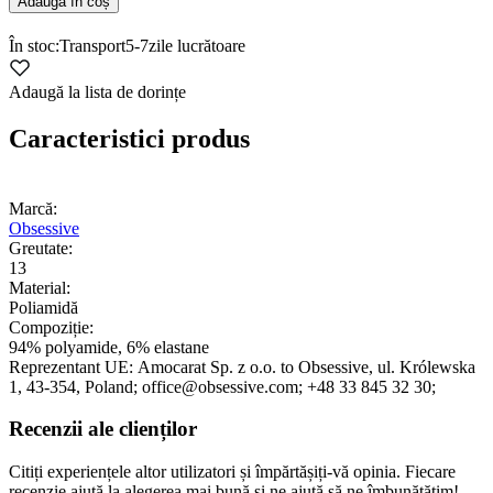
Adaugă în coș
În stoc:
Transport
5-7
zile lucrătoare
Adaugă la lista de dorințe
Caracteristici produs
Marcă:
Obsessive
Greutate:
13
Material:
Poliamidă
Compoziție:
94% polyamide, 6% elastane
Reprezentant UE:
Amocarat Sp. z o.o. to Obsessive
, ul. Królewska
1
, 43-354
, Poland;
office@obsessive.com;
+48 33 845 32 30;
Recenzii ale clienților
Citiți experiențele altor utilizatori și împărtășiți-vă opinia. Fiecare
recenzie ajută la alegerea mai bună și ne ajută să ne îmbunătățim!