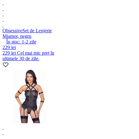
Obsessive
Set de Lenjerie
Miamor, negru
În stoc:
1-2
zile
229 lei
229 lei
Cel mai mic preț în
ultimele 30 de zile.