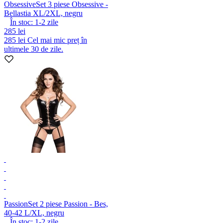
Obsessive
Set 3 piese Obsessive -
Bellastia XL/2XL, negru
În stoc:
1-2
zile
285 lei
285 lei
Cel mai mic preț în
ultimele 30 de zile.
Passion
Set 2 piese Passion - Bes,
40-42 L/XL, negru
În stoc:
1-2
zile