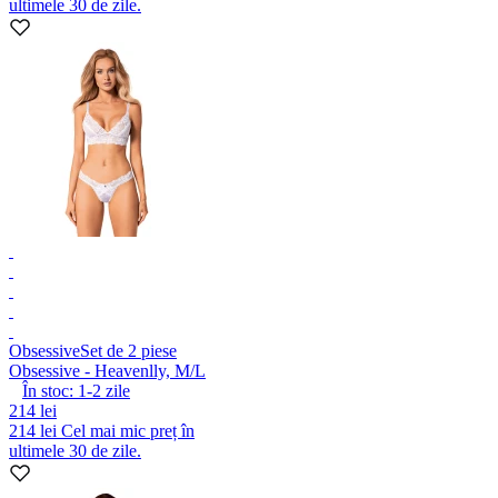
ultimele 30 de zile.
Obsessive
Set de 2 piese
Obsessive - Heavenlly, M/L
În stoc:
1-2
zile
214 lei
214 lei
Cel mai mic preț în
ultimele 30 de zile.