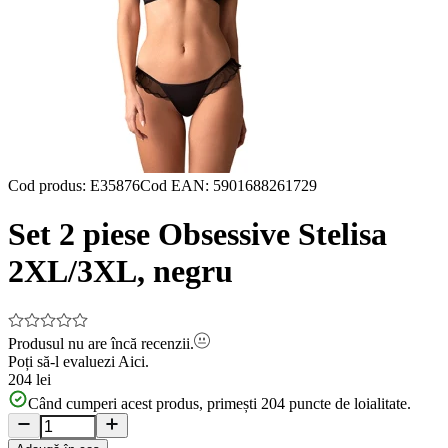
Cod produs
:
E35876
Cod EAN
:
5901688261729
Set 2 piese Obsessive Stelisa
2XL/3XL, negru
Produsul nu are încă recenzii.
Poți să-l evaluezi
Aici.
204 lei
Când cumperi acest produs, primești
204
puncte de loialitate.