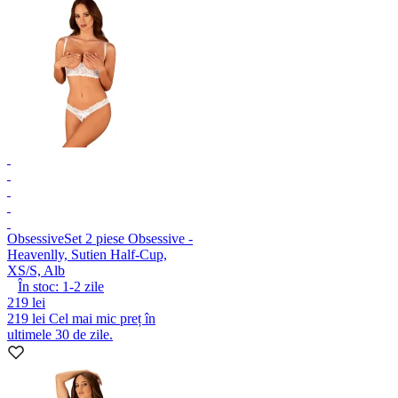
Obsessive
Set 2 piese Obsessive -
Heavenlly, Sutien Half-Cup,
XS/S, Alb
În stoc:
1-2
zile
219 lei
219 lei
Cel mai mic preț în
ultimele 30 de zile.