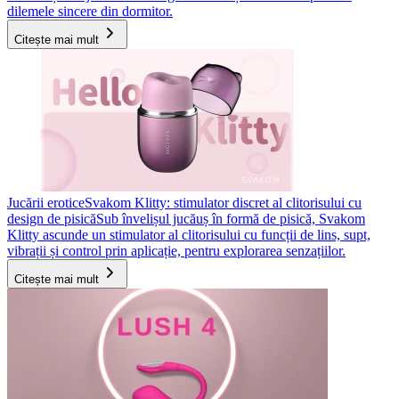
dilemele sincere din dormitor.
Citește mai mult
Jucării erotice
Svakom Klitty: stimulator discret al clitorisului cu
design de pisică
Sub învelișul jucăuș în formă de pisică, Svakom
Klitty ascunde un stimulator al clitorisului cu funcții de lins, supt,
vibrații și control prin aplicație, pentru explorarea senzațiilor.
Citește mai mult