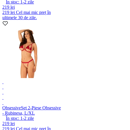
În stoc:
1-2
zile
219 lei
219 lei
Cel mai mic preț în
ultimele 30 de zile.
Obsessive
Set 2-Piese Obsessive
- Rubinesa, L/XL
În stoc:
1-2
zile
219 lei
219 lei
Cel mai mic preț în