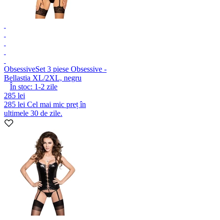
Obsessive
Set 3 piese Obsessive -
Bellastia XL/2XL, negru
În stoc:
1-2
zile
285 lei
285 lei
Cel mai mic preț în
ultimele 30 de zile.