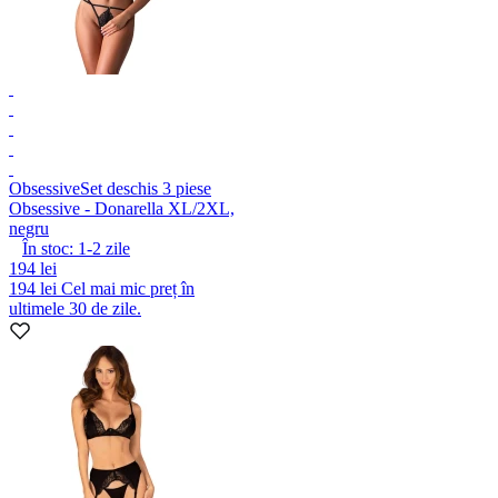
Obsessive
Set deschis 3 piese
Obsessive - Donarella XL/2XL,
negru
În stoc:
1-2
zile
194 lei
194 lei
Cel mai mic preț în
ultimele 30 de zile.