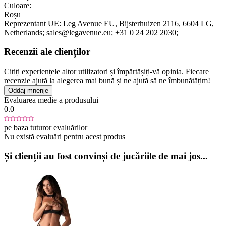
Culoare:
Roșu
Reprezentant UE:
Leg Avenue EU
, Bijsterhuizen 2116
, 6604 LG
,
Netherlands;
sales@legavenue.eu;
+31 0 24 202 2030;
Recenzii ale clienților
Citiți experiențele altor utilizatori și împărtășiți-vă opinia. Fiecare
recenzie ajută la alegerea mai bună și ne ajută să ne îmbunătățim!
Oddaj mnenje
Evaluarea medie a produsului
0.0
pe baza tuturor evaluărilor
Nu există evaluări pentru acest produs
Și clienții au fost convinși de jucăriile de mai jos...