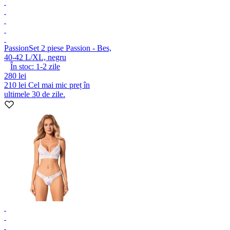
Passion
Set 2 piese Passion - Bes,
40-42 L/XL, negru
În stoc:
1-2
zile
280 lei
210 lei
Cel mai mic preț în
ultimele 30 de zile.