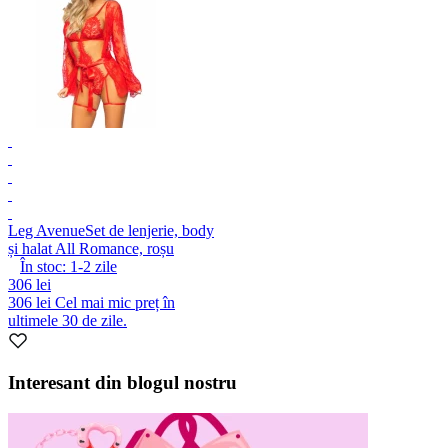
Leg Avenue
Set de lenjerie, body
și halat All Romance, roșu
În stoc:
1-2
zile
306 lei
306 lei
Cel mai mic preț în
ultimele 30 de zile.
Interesant din blogul nostru