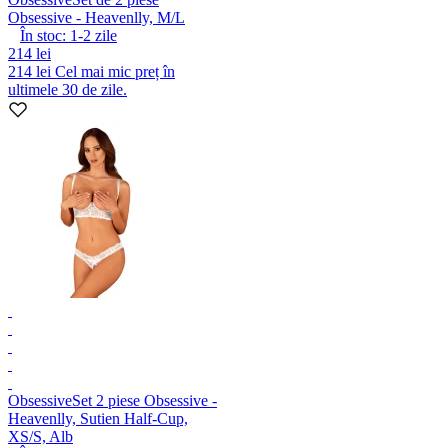
Obsessive - Heavenlly, M/L
În stoc:
1-2
zile
214 lei
214 lei
Cel mai mic preț în
ultimele 30 de zile.
Obsessive
Set 2 piese Obsessive -
Heavenlly, Sutien Half-Cup,
XS/S, Alb