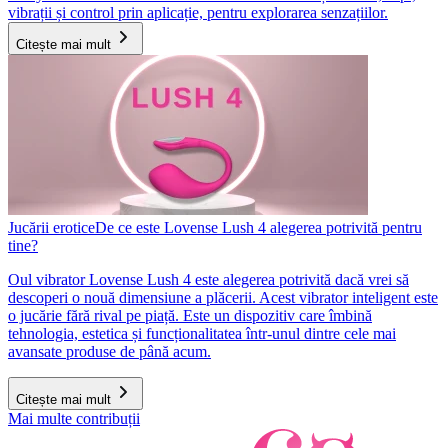
vibrații și control prin aplicație, pentru explorarea senzațiilor.
Citește mai mult
Jucării erotice
De ce este Lovense Lush 4 alegerea potrivită pentru
tine?
Oul vibrator Lovense Lush 4 este alegerea potrivită dacă vrei să
descoperi o nouă dimensiune a plăcerii. Acest vibrator inteligent este
o jucărie fără rival pe piață. Este un dispozitiv care îmbină
tehnologia, estetica și funcționalitatea într-unul dintre cele mai
avansate produse de până acum.
Citește mai mult
Mai multe contribuții