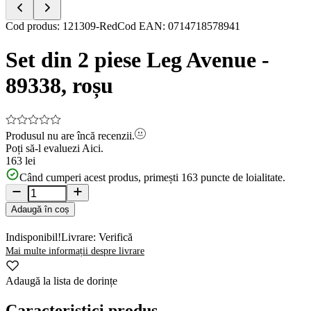
Item
Cod produs
:
121309-Red
Cod EAN
:
0714718578941
1
of
Set din 2 piese Leg Avenue -
5
89338, roșu
Produsul nu are încă recenzii.
Poți să-l evaluezi
Aici.
163 lei
Când cumperi acest produs, primești
163
puncte de loialitate.
Adaugă în coș
Indisponibil!
Livrare: Verifică
Mai multe informații despre livrare
Adaugă la lista de dorințe
Caracteristici produs