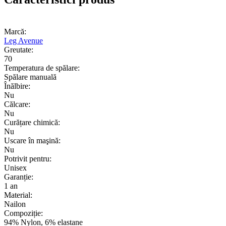
Marcă:
Leg Avenue
Greutate:
70
Temperatura de spălare:
Spălare manuală
Înălbire:
Nu
Călcare:
Nu
Curățare chimică:
Nu
Uscare în maşină:
Nu
Potrivit pentru:
Unisex
Garanție:
1 an
Material:
Nailon
Compoziție:
94% Nylon, 6% elastane