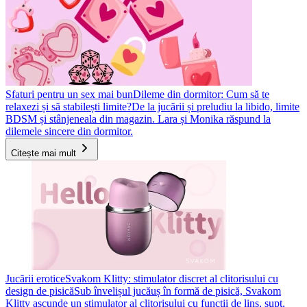
Sfaturi pentru un sex mai bun
Dileme din dormitor: Cum să te
relaxezi și să stabilești limite?
De la jucării și preludiu la libido, limite
BDSM și stânjeneala din magazin. Lara și Monika răspund la
dilemele sincere din dormitor.
Citește mai mult
Jucării erotice
Svakom Klitty: stimulator discret al clitorisului cu
design de pisică
Sub învelișul jucăuș în formă de pisică, Svakom
Klitty ascunde un stimulator al clitorisului cu funcții de lins, supt,