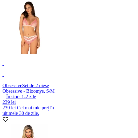
Obsessive
Set de 2 piese
Obsessive - Bloomys, S/M
În stoc:
1-2
zile
239 lei
239 lei
Cel mai mic preț în
ultimele 30 de zile.