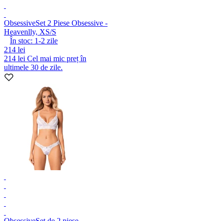
Obsessive
Set 2 Piese Obsessive -
Heavenlly, XS/S
În stoc:
1-2
zile
214 lei
214 lei
Cel mai mic preț în
ultimele 30 de zile.
Obsessive
Set de 2 piese