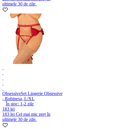
ultimele 30 de zile.
Obsessive
Set Lingerie Obsessive
- Rubinesa, L/XL
În stoc:
1-2
zile
183 lei
183 lei
Cel mai mic preț în
ultimele 30 de zile.