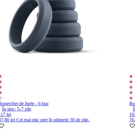
Boners
Set de Inele - 6 buc
Bo
În stoc:
5-7
zile
Î
117 lei
102
87,80 lei
Cel mai mic preț în ultimele 30 de zile.
76