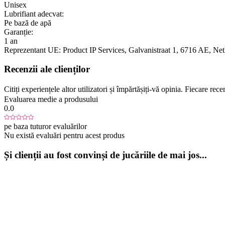
Unisex
Lubrifiant adecvat:
Pe bază de apă
Garanție:
1 an
Reprezentant UE:
Product IP Services
, Galvanistraat 1
, 6716 AE
, Ne
Recenzii ale clienților
Citiți experiențele altor utilizatori și împărtășiți-vă opinia. Fiecare re
Evaluarea medie a produsului
0.0
pe baza tuturor evaluărilor
Nu există evaluări pentru acest produs
Și clienții au fost convinși de jucăriile de mai jos...