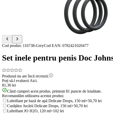
of
2
Item
Cod produs
:
116738-Grey
Cod EAN
:
0782421020477
1
of
Set inele pentru penis Doc Joh
2
Produsul nu are încă recenzii.
Poți să-l evaluezi
Aici.
81,30 lei
Când cumperi acest produs, primești
81
puncte de loialitate.
Recomandăm utilizarea acestui produs:
Lubrifiant pe bază de apă Delicate Drops, 150 ml
+50,70 lei
Curățător Jucării Delicate Drops, 150 ml
+50,70 lei
Lubrifiant JO H2O, 120 ml
+102 lei