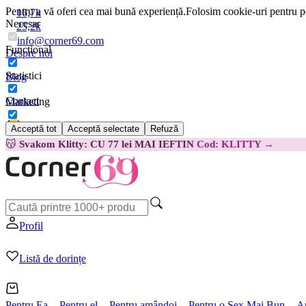
Pentru a vă oferi cea mai bună experiență.
Folosim cookie-uri pentru pe
16,7k
Necesar
25,2k
info@corner69.com
Funcțional
Despre noi
Statistici
Blog
Contact
Marketing
Acceptă tot
Acceptă selectate
Refuză
Română
😽
Svakom Klitty: CU 77 lei MAI IEFTIN
Cod: KLITTY →
Profil
Listă de dorințe
Pentru Ea
Pentru el
Pentru amândoi
Pentru o Sex Mai Bun
A