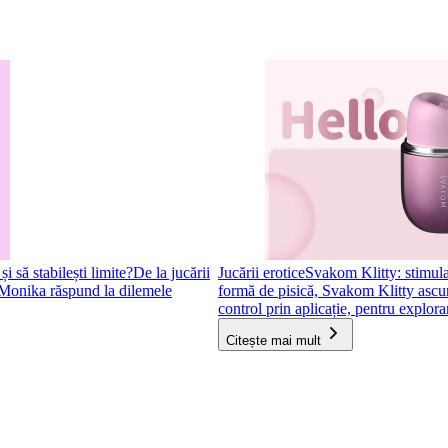
 să stabilești limite?
De la jucării
Jucării erotice
Svakom Klitty: stimulat
i Monika răspund la dilemele
formă de pisică, Svakom Klitty ascunde
control prin aplicație, pentru explorar
Citește mai mult