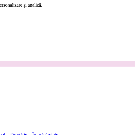
rsonalizare și analiză.
nal
Drogărie
Îmbrăcăminte