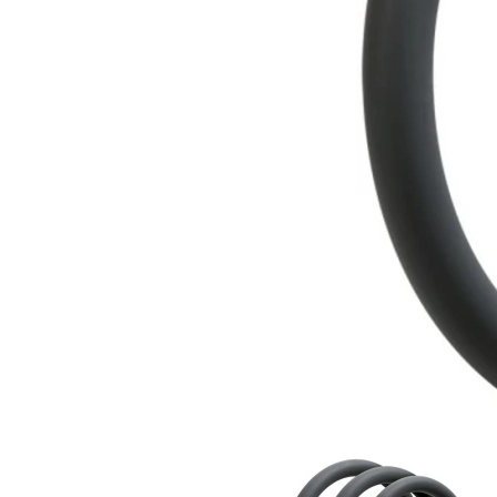
Item
1