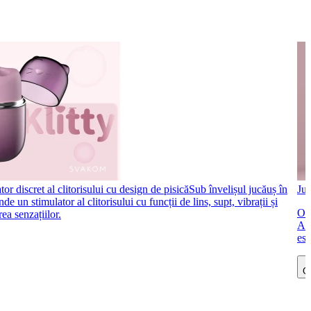
or discret al clitorisului cu design de pisică
Sub învelișul jucăuș în
Juc
 un stimulator al clitorisului cu funcții de lins, supt, vibrații și
Oul
ea senzațiilor.
Ace
est
Ci