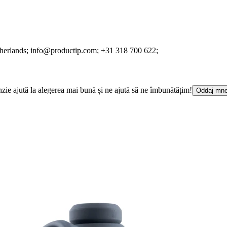
therlands;
info@productip.com;
+31 318 700 622;
cenzie ajută la alegerea mai bună și ne ajută să ne îmbunătățim!
Oddaj mne