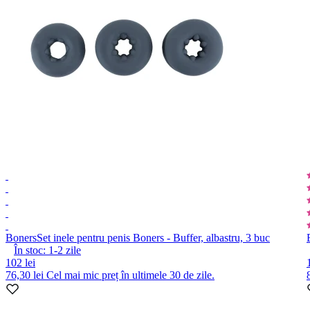
Boners
Set inele pentru penis Boners - Buffer, albastru, 3 buc
În stoc:
1-2
zile
102 lei
76,30 lei
Cel mai mic preț în ultimele 30 de zile.