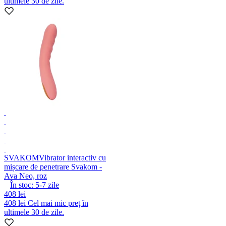
ultimele 30 de zile.
SVAKOM
Vibrator interactiv cu
mișcare de penetrare Svakom -
Ava Neo, roz
În stoc:
5-7
zile
408 lei
408 lei
Cel mai mic preț în
ultimele 30 de zile.