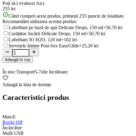
Poți să-l evaluezi
Aici.
255 lei
Când cumperi acest produs, primești
255
puncte de loialitate.
Recomandăm utilizarea acestui produs:
Lubrifiant pe bază de apă Delicate Drops, 150 ml
+50,70 lei
Curățător Jucării Delicate Drops, 150 ml
+50,70 lei
Lubrifiant JO H2O, 120 ml
+102 lei
Șervețele Intime Post-Sex EasyGlide
+25,20 lei
Adaugă în coș
În stoc:
Transport
5-7
zile lucrătoare
Adaugă la lista de dorințe
Caracteristici produs
Marcă:
Rocks Off
Încărcător:
Mufă USB