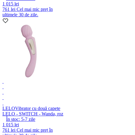
1 015 lei
761 lei
Cel mai mic preț în
ultimele 30 de zile.
LELO
Vibrator cu două capete
LELO - SWITCH - Wanda, roz
În stoc:
5-7
zile
1 015 lei
761 lei
Cel mai mic preț în