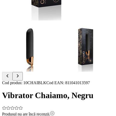
Item
Cod produs
:
10CHAIBLK
Cod EAN
:
811041013597
1
of
Vibrator Chaiamo, Negru
2
Produsul nu are încă recenzii.