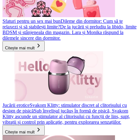
Sfaturi pentru un sex mai bun
Dileme din dormitor: Cum să te
relaxezi și să stabilești limite?
De la jucării și preludiu la libido, limite
BDSM și stânjeneala din magazin. Lara și Monika răspund la
dilemele sincere din dormitor.
Citește mai mult
Jucării erotice
Svakom Klitty: stimulator discret al clitorisului cu
design de pisică
Sub învelișul jucăuș în formă de pisică, Svakom
Klitty ascunde un stimulator al clitorisului cu funcții de lins, supt,
vibrații și control prin aplicație, pentru explorarea senzațiilor.
Citește mai mult