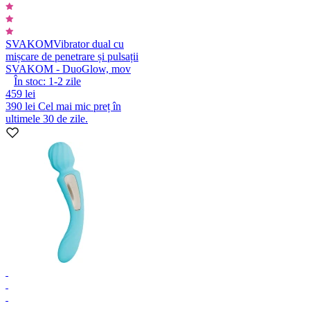
SVAKOM
Vibrator dual cu
mișcare de penetrare și pulsații
SVAKOM - DuoGlow, mov
În stoc:
1-2
zile
459 lei
390 lei
Cel mai mic preț în
ultimele 30 de zile.