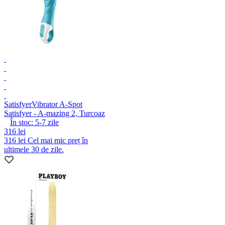
Satisfyer
Vibrator A-Spot
Satisfyer - A-mazing 2, Turcoaz
În stoc:
5-7
zile
316 lei
316 lei
Cel mai mic preț în
ultimele 30 de zile.