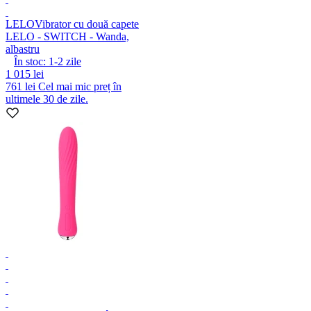
LELO
Vibrator cu două capete
LELO - SWITCH - Wanda,
albastru
În stoc:
1-2
zile
1 015 lei
761 lei
Cel mai mic preț în
ultimele 30 de zile.