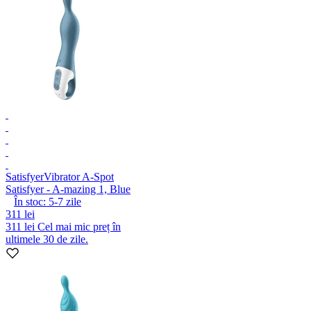
Satisfyer
Vibrator A-Spot
Satisfyer - A-mazing 1, Blue
În stoc:
5-7
zile
311 lei
311 lei
Cel mai mic preț în
ultimele 30 de zile.