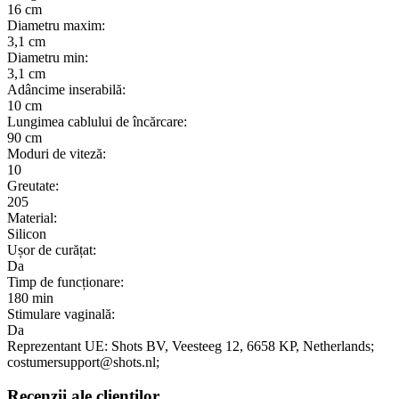
16 cm
Diametru maxim:
3,1 cm
Diametru min:
3,1 cm
Adâncime inserabilă:
10 cm
Lungimea cablului de încărcare:
90 cm
Moduri de viteză:
10
Greutate:
205
Material:
Silicon
Ușor de curățat:
Da
Timp de funcționare:
180 min
Stimulare vaginală:
Da
Reprezentant UE:
Shots BV
, Veesteeg 12
, 6658 KP
, Netherlands;
costumersupport@shots.nl;
Recenzii ale clienților