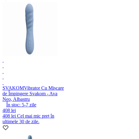
SVAKOM
Vibrator Cu Mișcare
de Împingere Svakom - Ava
Neo, Albastru
În stoc:
5-7
zile
408 lei
408 lei
Cel mai mic preț în
ultimele 30 de zile.