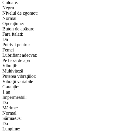
Culoare:
Negru
Nivelul de zgomot:
Normal
Operațiune:
Buton de apăsare
Fara ftalati:
Da
Potrivit pentru:
Femei
Lubrifiant adecvat:
Pe bază de apă
Vibrații:
Multiviteză
Puterea vibraţiilor:
Vibraţii variabile
Garanție:
1 an
Impermeabil:
Da
Mărime:
Normal
Sârmă/Os:
Da
Lungime: