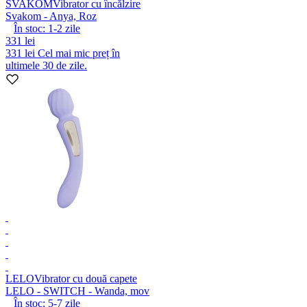
SVAKOM
Vibrator cu încălzire
Svakom - Anya, Roz
În stoc:
1-2
zile
331 lei
331 lei
Cel mai mic preț în
ultimele 30 de zile.
LELO
Vibrator cu două capete
LELO - SWITCH - Wanda, mov
În stoc:
5-7
zile