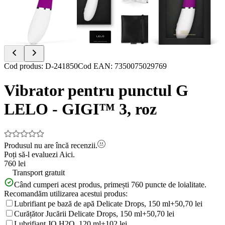
Item
Cod produs
:
D-241850
Cod EAN
:
7350075029769
1
of
Vibrator pentru punctul G
4
LELO - GIGI™ 3, roz
Produsul nu are încă recenzii.
Poți să-l evaluezi
Aici.
760 lei
Transport gratuit
Când cumperi acest produs, primești
760
puncte de loialitate.
Recomandăm utilizarea acestui produs:
Lubrifiant pe bază de apă Delicate Drops, 150 ml
+50,70 lei
Curățător Jucării Delicate Drops, 150 ml
+50,70 lei
Lubrifiant JO H2O, 120 ml
+102 lei