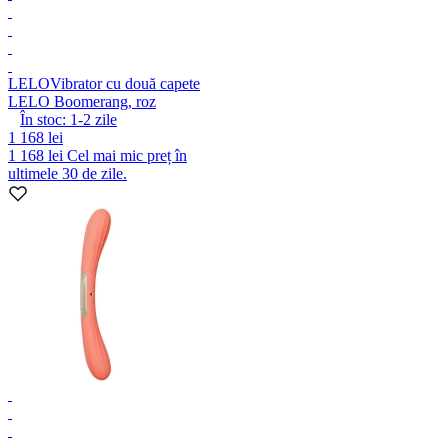
LELO
Vibrator cu două capete
LELO Boomerang, roz
În stoc:
1-2
zile
1 168 lei
1 168 lei
Cel mai mic preț în
ultimele 30 de zile.