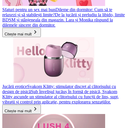
Sfaturi pentru un sex mai bun
Dileme din dormitor: Cum să te
relaxezi și să stabilești limite?
De la jucării și preludiu la libido, limite
BDSM și stânjeneala din magazin. Lara și Monika răspund la
dilemele sincere din dormitor.
Citește mai mult
Jucării erotice
Svakom Klitty: stimulator discret al clitorisului cu
design de pisică
Sub învelișul jucăuș în formă de pisică, Svakom
Klitty ascunde un stimulator al clitorisului cu funcții de lins, supt,
vibrații și control prin aplicație, pentru explorarea senzațiilor.
Citește mai mult