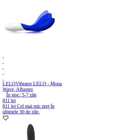
LELO
Vibrator LELO - Mona
Wave, Albastru
În stoc:
5-7
zile
811 lei
811 lei
Cel mai mic preț în
ultimele 30 de zile.