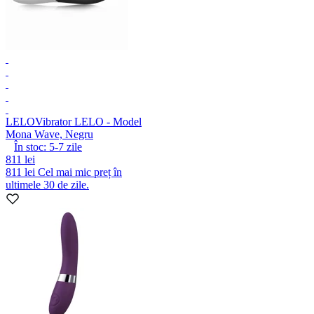
LELO
Vibrator LELO - Model
Mona Wave, Negru
În stoc:
5-7
zile
811 lei
811 lei
Cel mai mic preț în
ultimele 30 de zile.