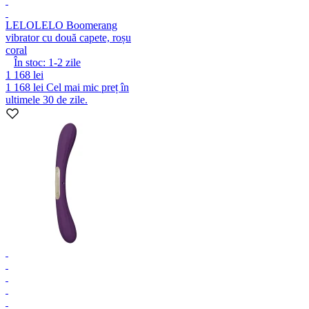
LELO
LELO Boomerang
vibrator cu două capete, roșu
coral
În stoc:
1-2
zile
1 168 lei
1 168 lei
Cel mai mic preț în
ultimele 30 de zile.