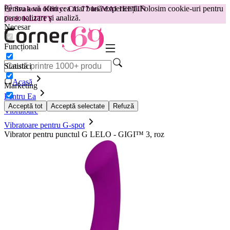
Pentru a vă oferi cea mai bună experiență.
Folosim cookie-uri pentru
😽
Svakom Klitty: CU 77 lei MAI IEFTIN
personalizare și analiză.
Cod: KLITTY →
Necesar
Funcțional
Statistici
Acasă
Marketing
Pentru Ea
Acceptă tot
Acceptă selectate
Refuză
Vibratoare
Vibratoare pentru G-spot
Vibrator pentru punctul G LELO - GIGI™ 3, roz