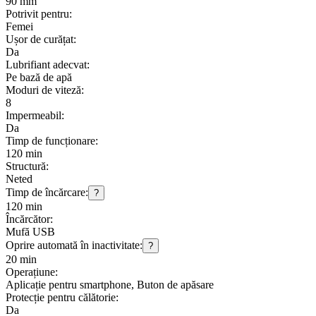
90 mm
Potrivit pentru:
Femei
Ușor de curățat:
Da
Lubrifiant adecvat:
Pe bază de apă
Moduri de viteză:
8
Impermeabil:
Da
Timp de funcționare:
120 min
Structură:
Neted
Timp de încărcare:
?
120 min
Încărcător:
Mufă USB
Oprire automată în inactivitate:
?
20 min
Operațiune:
Aplicație pentru smartphone, Buton de apăsare
Protecție pentru călătorie:
Da