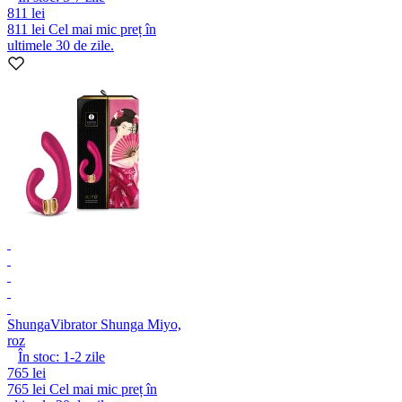
811 lei
811 lei
Cel mai mic preț în
ultimele 30 de zile.
Shunga
Vibrator Shunga Miyo,
roz
În stoc:
1-2
zile
765 lei
765 lei
Cel mai mic preț în