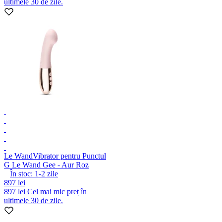
ultimele 30 de zile.
Le Wand
Vibrator pentru Punctul
G Le Wand Gee - Aur Roz
În stoc:
1-2
zile
897 lei
897 lei
Cel mai mic preț în
ultimele 30 de zile.