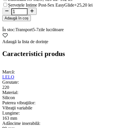
Șervețele Intime Post-Sex EasyGlide
+25,20 lei
Adaugă în coș
În stoc:
Transport
5-7
zile lucrătoare
Adaugă la lista de dorințe
Caracteristici produs
Marcă:
LELO
Greutate:
220
Material:
Silicon
Puterea vibraţiilor:
Vibraţii variabile
Lungime:
163 mm
Adâncime inserabilă: