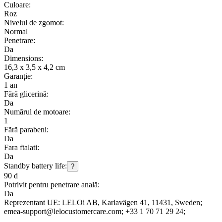
Culoare:
Roz
Nivelul de zgomot:
Normal
Penetrare:
Da
Dimensions:
16,3 x 3,5 x 4,2 cm
Garanție:
1 an
Fără glicerină:
Da
Numărul de motoare:
1
Fără parabeni:
Da
Fara ftalati:
Da
Standby battery life:
?
90 d
Potrivit pentru penetrare anală:
Da
Reprezentant UE:
LELOi AB
, Karlavägen 41
, 11431
, Sweden;
emea-support@lelocustomercare.com;
+33 1 70 71 29 24;