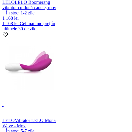
LELO
LELO Boomerang
vibrator cu două capete, mov
În stoc:
1-2
zile
1 168 lei
1 168 lei
Cel mai mic preț în
ultimele 30 de zile.
LELO
Vibrator LELO Mona
Wave - Mov
În stoc:
5-7
zile