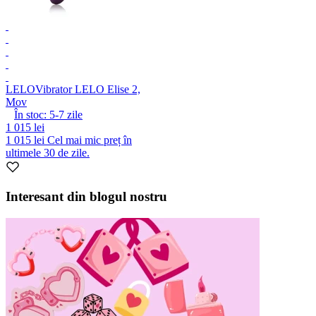
LELO
Vibrator LELO Elise 2,
Mov
În stoc:
5-7
zile
1 015 lei
1 015 lei
Cel mai mic preț în
ultimele 30 de zile.
Interesant din blogul nostru