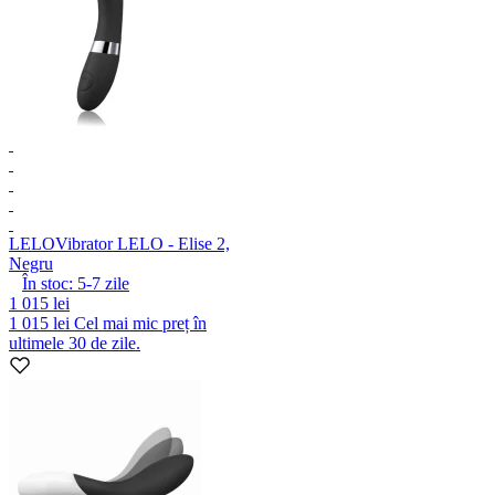
LELO
Vibrator LELO - Elise 2,
Negru
În stoc:
5-7
zile
1 015 lei
1 015 lei
Cel mai mic preț în
ultimele 30 de zile.