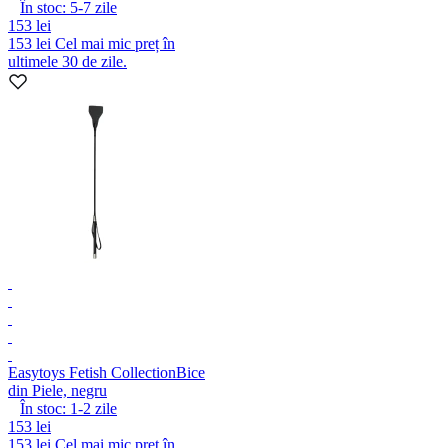
În stoc:
5-7
zile
153 lei
153 lei
Cel mai mic preț în
ultimele 30 de zile.
Easytoys Fetish Collection
Bice
din Piele, negru
În stoc:
1-2
zile
153 lei
153 lei
Cel mai mic preț în