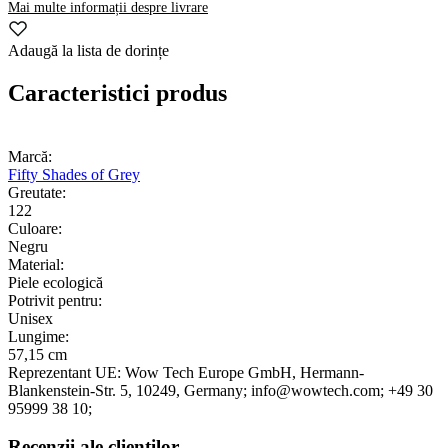
Mai multe informații despre livrare
Adaugă la lista de dorințe
Caracteristici produs
Marcă:
Fifty Shades of Grey
Greutate:
122
Culoare:
Negru
Material:
Piele ecologică
Potrivit pentru:
Unisex
Lungime:
57,15 cm
Reprezentant UE:
Wow Tech Europe GmbH
, Hermann-
Blankenstein-Str. 5
, 10249
, Germany;
info@wowtech.com;
+49 30
95999 38 10;
Recenzii ale clienților