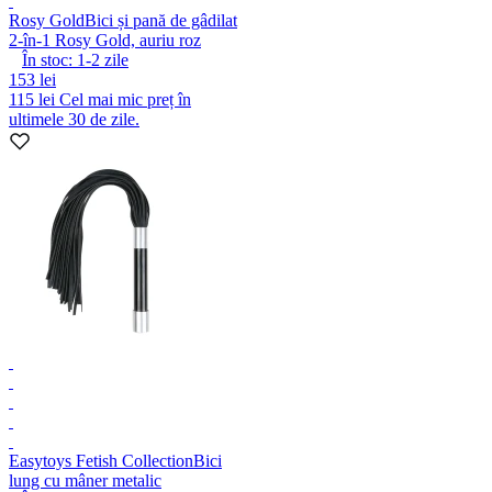
Rosy Gold
Bici și pană de gâdilat
2-în-1 Rosy Gold, auriu roz
În stoc:
1-2
zile
153 lei
115 lei
Cel mai mic preț în
ultimele 30 de zile.
Easytoys Fetish Collection
Bici
lung cu mâner metalic