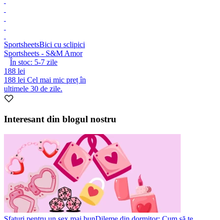
Sportsheets
Bici cu sclipici
Sportsheets - S&M Amor
În stoc:
5-7
zile
188 lei
188 lei
Cel mai mic preț în
ultimele 30 de zile.
Interesant din blogul nostru
Sfaturi pentru un sex mai bun
Dileme din dormitor: Cum să te