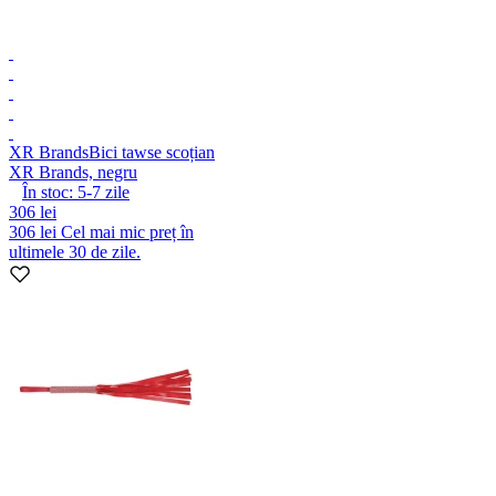
XR Brands
Bici tawse scoțian
XR Brands, negru
În stoc:
5-7
zile
306 lei
306 lei
Cel mai mic preț în
ultimele 30 de zile.