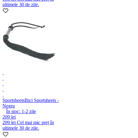
ultimele 30 de zile.
Sportsheets
Bici Sportsheets -
Negru
În stoc:
1-2
zile
209 lei
209 lei
Cel mai mic preț în
ultimele 30 de zile.