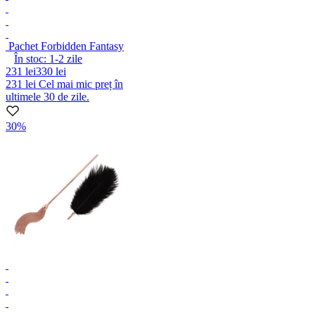
Pachet Forbidden Fantasy
În stoc:
1-2
zile
231 lei
330 lei
231 lei
Cel mai mic preț în
ultimele 30 de zile.
30%