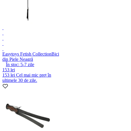
Easytoys Fetish Collection
Bici
din Piele Neagră
În stoc:
5-7
zile
153 lei
153 lei
Cel mai mic preț în
ultimele 30 de zile.