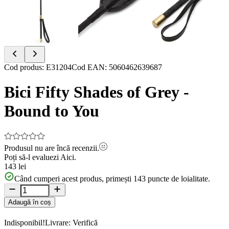
Item
Cod produs
:
E31204
Cod EAN
:
5060462639687
1
of
Bici Fifty Shades of Grey -
4
Bound to You
Produsul nu are încă recenzii.
Poți să-l evaluezi
Aici.
143 lei
Când cumperi acest produs, primești
143
puncte de loialitate.
Adaugă în coș
Indisponibil!
Livrare: Verifică