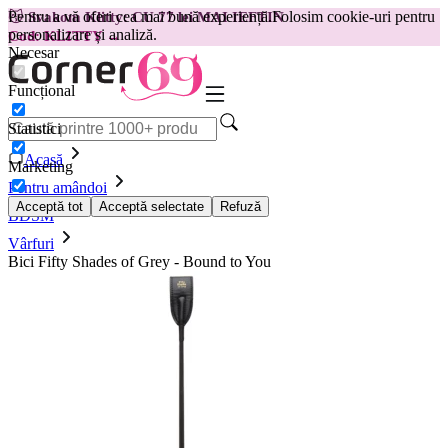
Pentru a vă oferi cea mai bună experiență.
Folosim cookie-uri pentru
😽
Svakom Klitty: CU 77 lei MAI IEFTIN
personalizare și analiză.
Cod: KLITTY →
Necesar
Funcțional
Statistici
Acasă
Marketing
Pentru amândoi
Acceptă tot
Acceptă selectate
Refuză
BDSM
Vârfuri
Bici Fifty Shades of Grey - Bound to You