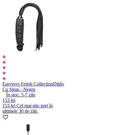
Easytoys Fetish Collection
Dildo
Cu Strap - Negru
În stoc:
5-7
zile
153 lei
153 lei
Cel mai mic preț în
ultimele 30 de zile.