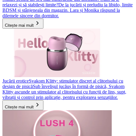
relaxezi și să stabilești limite?
De la jucării și preludiu la libido, limite
BDSM și stânjeneala din magazin. Lara și Monika răspund la
dilemele sincere din dormitor.
Citește mai mult
Jucării erotice
Svakom Klitty: stimulator discret al clitorisului cu
design de pisică
Sub învelișul jucăuș în formă de pisică, Svakom
Klitty ascunde un stimulator al clitorisului cu funcții de lins, supt,
vibrații și control prin aplicație, pentru explorarea senzațiilor.
Citește mai mult