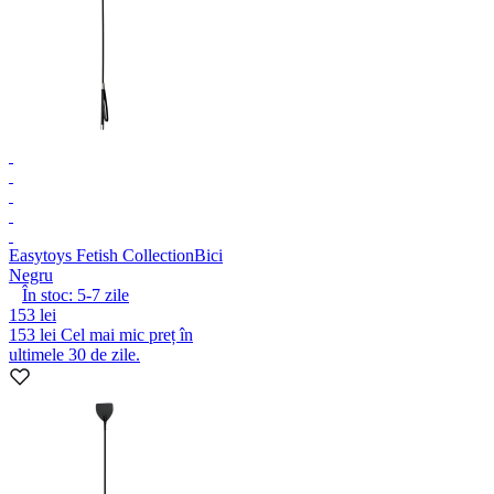
Easytoys Fetish Collection
Bici
Negru
În stoc:
5-7
zile
153 lei
153 lei
Cel mai mic preț în
ultimele 30 de zile.