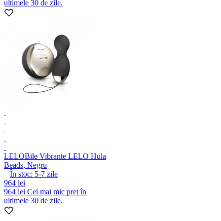
ultimele 30 de zile.
LELO
Bile Vibrante LELO Hula
Beads, Negru
În stoc:
5-7
zile
964 lei
964 lei
Cel mai mic preț în
ultimele 30 de zile.