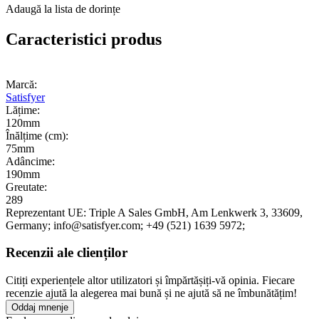
Adaugă la lista de dorințe
Caracteristici produs
Marcă:
Satisfyer
Lățime:
120mm
Înălțime (cm):
75mm
Adâncime:
190mm
Greutate:
289
Reprezentant UE:
Triple A Sales GmbH
, Am Lenkwerk 3
, 33609
,
Germany;
info@satisfyer.com;
+49 (521) 1639 5972;
Recenzii ale clienților
Citiți experiențele altor utilizatori și împărtășiți-vă opinia. Fiecare
recenzie ajută la alegerea mai bună și ne ajută să ne îmbunătățim!
Oddaj mnenje