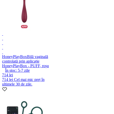
HoneyPlayBox
Bilă vaginală
controlată prin aplicație
HoneyPlayBox - PUFF, roșu
În stoc:
5-7
zile
714 lei
714 lei
Cel mai mic preț în
ultimele 30 de zile.