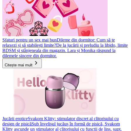
Sfaturi pentru un sex mai bun
Dileme din dormitor: Cum să te
relaxezi și să stabilești limite?
De la jucării și preludiu la libido, limite
BDSM și stânjeneala din magazin. Lara și Monika răspund la
dilemele sincere din dormitor.
Citește mai mult
Jucării erotice
Svakom Klitty: stimulator discret al clitorisului cu
design de pisică
Sub învelișul jucăuș în formă de pisică, Svakom
Klitty ascunde un stimulator al clitorisului cu funcții de lins, supt,