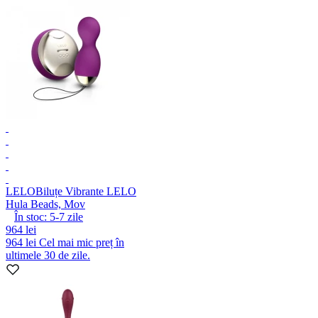
LELO
Biluțe Vibrante LELO
Hula Beads, Mov
În stoc:
5-7
zile
964 lei
964 lei
Cel mai mic preț în
ultimele 30 de zile.