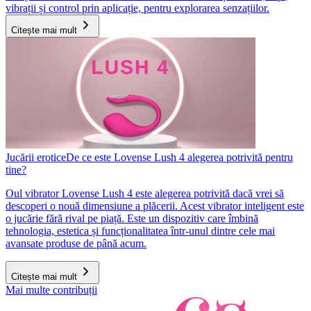
vibrații și control prin aplicație, pentru explorarea senzațiilor.
Citește mai mult
Jucării erotice
De ce este Lovense Lush 4 alegerea potrivită pentru
tine?
Oul vibrator Lovense Lush 4 este alegerea potrivită dacă vrei să
descoperi o nouă dimensiune a plăcerii. Acest vibrator inteligent este
o jucărie fără rival pe piață. Este un dispozitiv care îmbină
tehnologia, estetica și funcționalitatea într-unul dintre cele mai
avansate produse de până acum.
Citește mai mult
Mai multe contribuții