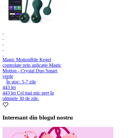
Magic Motion
Bile Kegel
controlate prin aplicație Magic
Motion - Crystal Duo Smart,
verde
În stoc:
5-7
zile
443 lei
443 lei
Cel mai mic preț în
ultimele 30 de zile.
Interesant din blogul nostru