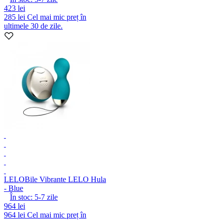
423 lei
285 lei
Cel mai mic preț în
ultimele 30 de zile.
LELO
Bile Vibrante LELO Hula
- Blue
În stoc:
5-7
zile
964 lei
964 lei
Cel mai mic preț în