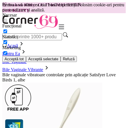
Pentru a vă oferi cea mai bună experiență.
Folosim cookie-uri pentru
😽
Svakom Klitty: CU 77 lei MAI IEFTIN
personalizare și analiză.
Cod: KLITTY →
Necesar
Funcțional
Statistici
Acasă
Marketing
Pentru Ea
Acceptă tot
Acceptă selectate
Refuză
Bile Vaginale
Bile Vaginale Vibrante
Bile vaginale vibratoare controlate prin aplicație Satisfyer Love
Birds 1, albe