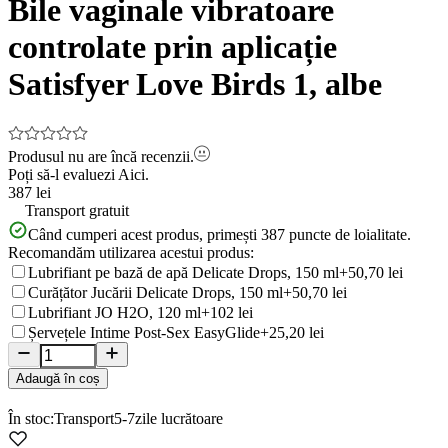
Bile vaginale vibratoare
6
controlate prin aplicație
Satisfyer Love Birds 1, albe
Produsul nu are încă recenzii.
Poți să-l evaluezi
Aici.
387 lei
Transport gratuit
Când cumperi acest produs, primești
387
puncte de loialitate.
Recomandăm utilizarea acestui produs:
Lubrifiant pe bază de apă Delicate Drops, 150 ml
+50,70 lei
Curățător Jucării Delicate Drops, 150 ml
+50,70 lei
Lubrifiant JO H2O, 120 ml
+102 lei
Șervețele Intime Post-Sex EasyGlide
+25,20 lei
Adaugă în coș
În stoc:
Transport
5-7
zile lucrătoare