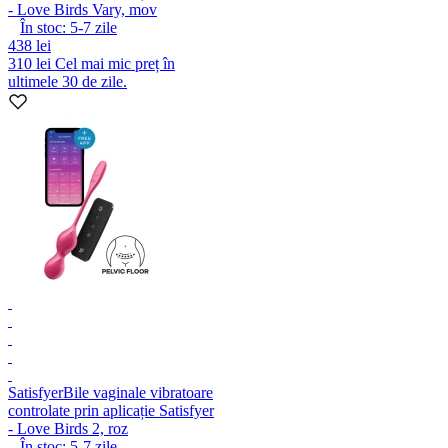
- Love Birds Vary, mov
În stoc:
5-7
zile
438 lei
310 lei
Cel mai mic preț în
ultimele 30 de zile.
Satisfyer
Bile vaginale vibratoare
controlate prin aplicație Satisfyer
- Love Birds 2, roz
În stoc:
5-7
zile