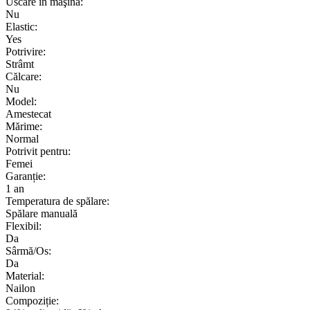
Uscare în maşină:
Nu
Elastic:
Yes
Potrivire:
Strâmt
Călcare:
Nu
Model:
Amestecat
Mărime:
Normal
Potrivit pentru:
Femei
Garanție:
1 an
Temperatura de spălare:
Spălare manuală
Flexibil:
Da
Sârmă/Os:
Da
Material:
Nailon
Compoziție: