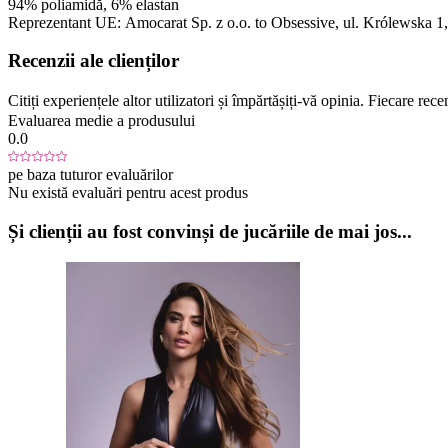
94% poliamidă, 6% elastan
Reprezentant UE:
Amocarat Sp. z o.o. to Obsessive
, ul. Królewska 1
Recenzii ale clienților
Citiți experiențele altor utilizatori și împărtășiți-vă opinia. Fiecare re
Evaluarea medie a produsului
0.0
pe baza tuturor evaluărilor
Nu există evaluări pentru acest produs
Și clienții au fost convinși de jucăriile de mai jos...