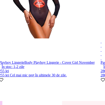
Playboy Lingerie
Body Playboy Lingerie - Cover Girl November
Pa
În stoc:
1-2
zile
Î
255 lei
280
255 lei
Cel mai mic preț în ultimele 30 de zile.
28