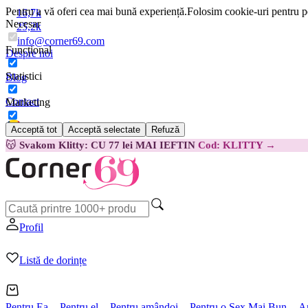
Pentru a vă oferi cea mai bună experiență.
Folosim cookie-uri pentru pe
16,7k
Necesar
25,2k
info@corner69.com
Funcțional
Despre noi
Statistici
Blog
Contact
Marketing
Acceptă tot
Acceptă selectate
Refuză
Română
😽
Svakom Klitty: CU 77 lei MAI IEFTIN
Cod: KLITTY →
Profil
Listă de dorințe
Pentru Ea
Pentru el
Pentru amândoi
Pentru o Sex Mai Bun
A