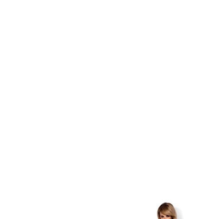
Item
1