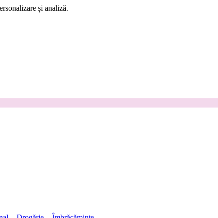
rsonalizare și analiză.
nal
Drogărie
Îmbrăcăminte