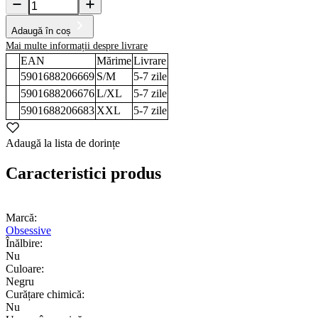
Adaugă în coș
Mai multe informații despre livrare
EAN
Mărime
Livrare
5901688206669
S/M
5-7
zile
5901688206676
L/XL
5-7
zile
5901688206683
XXL
5-7
zile
Adaugă la lista de dorințe
Caracteristici produs
Marcă:
Obsessive
Înălbire:
Nu
Culoare:
Negru
Curățare chimică:
Nu