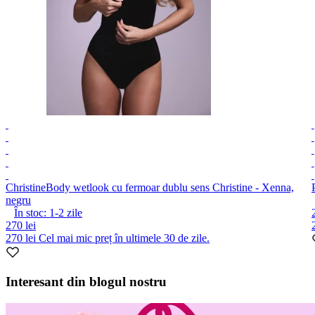
Christine
Body wetlook cu fermoar dublu sens Christine - Xenna,
negru
În stoc:
1-2
zile
270 lei
270 lei
Cel mai mic preț în ultimele 30 de zile.
Item
1
Interesant din blogul nostru
of
10