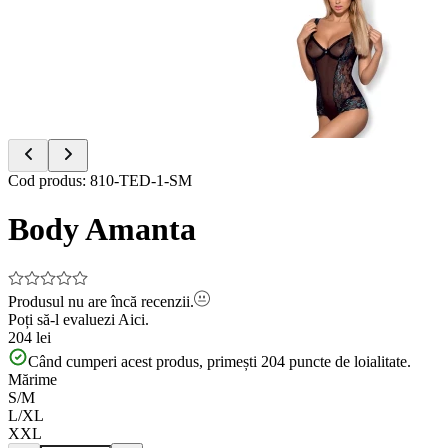
of
2
Item
Cod produs
:
810-TED-1-SM
1
of
Body Amanta
2
Produsul nu are încă recenzii.
Poți să-l evaluezi
Aici.
204 lei
Când cumperi acest produs, primești
204
puncte de loialitate.
Mărime
S/M
L/XL
XXL