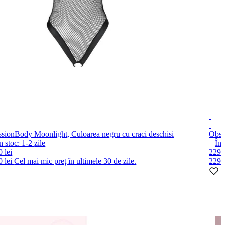
ssion
Body Moonlight, Culoarea negru cu craci deschisi
Obse
n stoc:
1-2
zile
În 
 lei
229 l
0 lei
Cel mai mic preț în ultimele 30 de zile.
229 