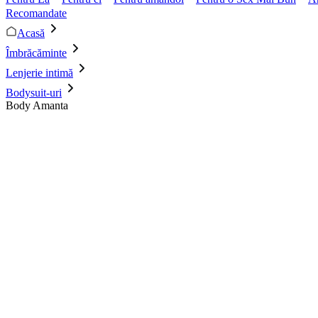
Recomandate
Acasă
Îmbrăcăminte
Lenjerie intimă
Bodysuit-uri
Body Amanta