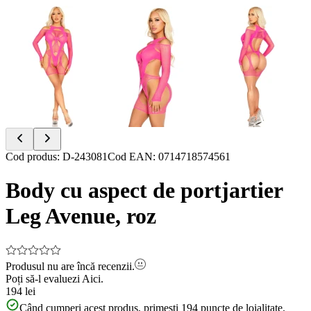
Item
Cod produs
:
D-243081
Cod EAN
:
0714718574561
1
of
Body cu aspect de portjartier
3
Leg Avenue, roz
Produsul nu are încă recenzii.
Poți să-l evaluezi
Aici.
194 lei
Când cumperi acest produs, primești
194
puncte de loialitate.