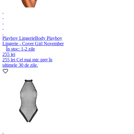
Playboy Lingerie
Body Playboy
Lingerie - Cover Girl November
În stoc:
1-2
zile
255 lei
255 lei
Cel mai mic preț în
ultimele 30 de zile.