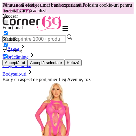
Pentru a vă oferi cea mai bună experiență.
Folosim cookie-uri pentru
😽
Svakom Klitty: CU 77 lei MAI IEFTIN
personalizare și analiză.
Cod: KLITTY →
Necesar
Funcțional
Statistici
Acasă
Marketing
Îmbrăcăminte
Acceptă tot
Acceptă selectate
Refuză
Lenjerie intimă
Bodysuit-uri
Body cu aspect de portjartier Leg Avenue, roz