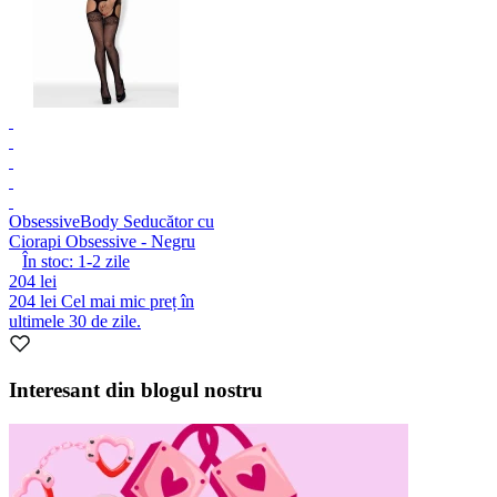
Obsessive
Body Seducător cu
Ciorapi Obsessive - Negru
În stoc:
1-2
zile
204 lei
204 lei
Cel mai mic preț în
ultimele 30 de zile.
Interesant din blogul nostru