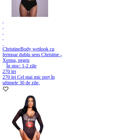
Christine
Body wetlook cu
fermoar dublu sens Christine -
Xenna, negru
În stoc:
1-2
zile
270 lei
270 lei
Cel mai mic preț în
ultimele 30 de zile.