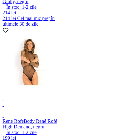
Giully, negru
În stoc:
1-2
zile
214 lei
214 lei
Cel mai mic preț în
ultimele 30 de zile.
Rene Rofe
Body René Rofé
High Demand, negru
În stoc:
1-2
zile
199 lei