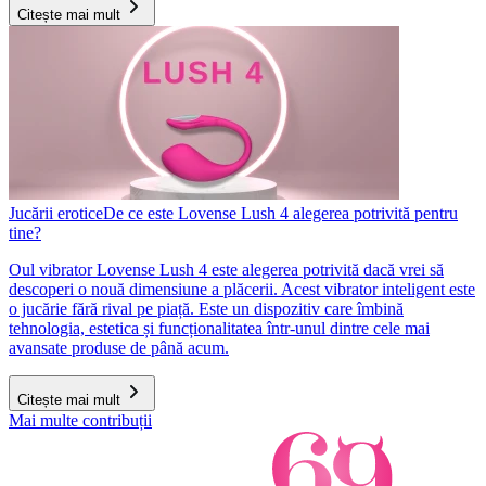
Citește mai mult
Jucării erotice
De ce este Lovense Lush 4 alegerea potrivită pentru
tine?
Oul vibrator Lovense Lush 4 este alegerea potrivită dacă vrei să
descoperi o nouă dimensiune a plăcerii. Acest vibrator inteligent este
o jucărie fără rival pe piață. Este un dispozitiv care îmbină
tehnologia, estetica și funcționalitatea într-unul dintre cele mai
avansate produse de până acum.
Citește mai mult
Mai multe contribuții