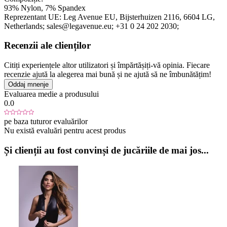
93% Nylon, 7% Spandex
Reprezentant UE:
Leg Avenue EU
, Bijsterhuizen 2116
, 6604 LG
,
Netherlands;
sales@legavenue.eu;
+31 0 24 202 2030;
Recenzii ale clienților
Citiți experiențele altor utilizatori și împărtășiți-vă opinia. Fiecare
recenzie ajută la alegerea mai bună și ne ajută să ne îmbunătățim!
Oddaj mnenje
Evaluarea medie a produsului
0.0
pe baza tuturor evaluărilor
Nu există evaluări pentru acest produs
Și clienții au fost convinși de jucăriile de mai jos...