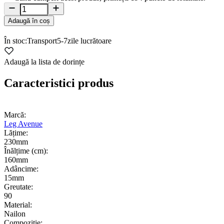
Adaugă în coș
În stoc:
Transport
5-7
zile lucrătoare
Adaugă la lista de dorințe
Caracteristici produs
Marcă:
Leg Avenue
Lățime:
230mm
Înălțime (cm):
160mm
Adâncime:
15mm
Greutate:
90
Material:
Nailon
Compoziție: