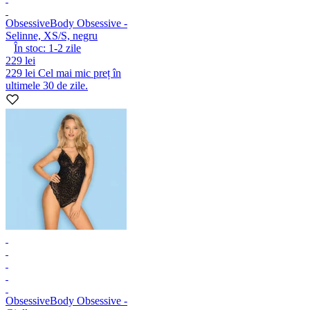
Obsessive
Body Obsessive -
Selinne, XS/S, negru
În stoc:
1-2
zile
229 lei
229 lei
Cel mai mic preț în
ultimele 30 de zile.
Obsessive
Body Obsessive -