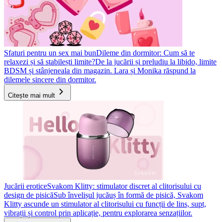
Sfaturi pentru un sex mai bun
Dileme din dormitor: Cum să te
relaxezi și să stabilești limite?
De la jucării și preludiu la libido, limite
BDSM și stânjeneala din magazin. Lara și Monika răspund la
dilemele sincere din dormitor.
Citește mai mult
Jucării erotice
Svakom Klitty: stimulator discret al clitorisului cu
design de pisică
Sub învelișul jucăuș în formă de pisică, Svakom
Klitty ascunde un stimulator al clitorisului cu funcții de lins, supt,
vibrații și control prin aplicație, pentru explorarea senzațiilor.