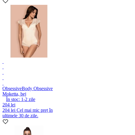
Obsessive
Body Obsessive
Moketta, bej
În stoc:
1-2
zile
204 lei
204 lei
Cel mai mic preț în
ultimele 30 de zile.