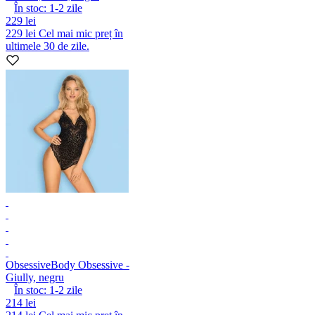
În stoc:
1-2
zile
229 lei
229 lei
Cel mai mic preț în
ultimele 30 de zile.
Obsessive
Body Obsessive -
Giully, negru
În stoc:
1-2
zile
214 lei