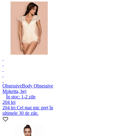
Obsessive
Body Obsessive
Moketta, bej
În stoc:
1-2
zile
204 lei
204 lei
Cel mai mic preț în
ultimele 30 de zile.