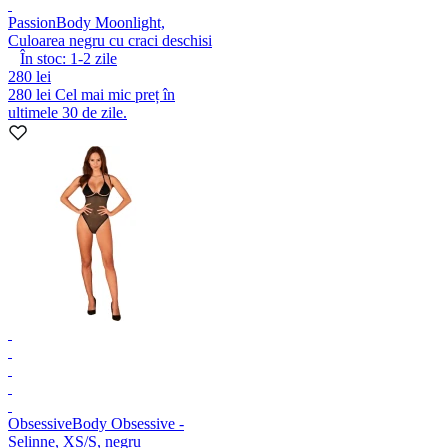
Passion
Body Moonlight,
Culoarea negru cu craci deschisi
În stoc:
1-2
zile
280 lei
280 lei
Cel mai mic preț în
ultimele 30 de zile.
Obsessive
Body Obsessive -
Selinne, XS/S, negru