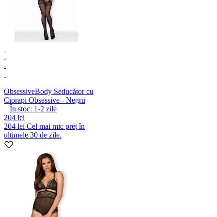
Obsessive
Body Seducător cu
Ciorapi Obsessive - Negru
În stoc:
1-2
zile
204 lei
204 lei
Cel mai mic preț în
ultimele 30 de zile.