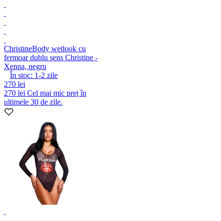
Christine
Body wetlook cu
fermoar dublu sens Christine -
Xenna, negru
În stoc:
1-2
zile
270 lei
270 lei
Cel mai mic preț în
ultimele 30 de zile.