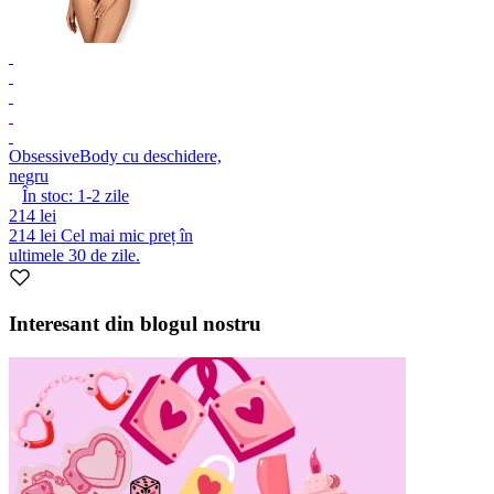
Obsessive
Body cu deschidere,
negru
În stoc:
1-2
zile
214 lei
214 lei
Cel mai mic preț în
ultimele 30 de zile.
Interesant din blogul nostru