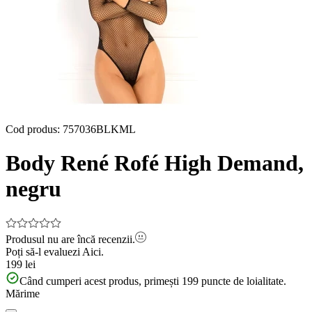
Cod produs
:
757036BLKML
Body René Rofé High Demand,
negru
Produsul nu are încă recenzii.
Poți să-l evaluezi
Aici.
199 lei
Când cumperi acest produs, primești
199
puncte de loialitate.
Mărime