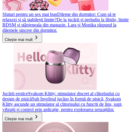
Sfaturi pentru un sex mai bun
Dileme din dormitor: Cum să te
relaxezi și să stabilești limite?
De la jucării și preludiu la libido, limite
BDSM și stânjeneala din magazin. Lara și Monika răspund la
dilemele sincere din dormitor.
Citește mai mult
Jucării erotice
Svakom Klitty: stimulator discret al clitorisului cu
design de pisică
Sub învelișul jucăuș în formă de pisică, Svakom
Klitty ascunde un stimulator al clitorisului cu funcții de lins, supt,
vibrații și control prin aplicație, pentru explorarea senzațiilor.
Citește mai mult