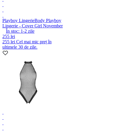
Playboy Lingerie
Body Playboy
Lingerie - Cover Girl November
În stoc:
1-2
zile
255 lei
255 lei
Cel mai mic preț în
ultimele 30 de zile.