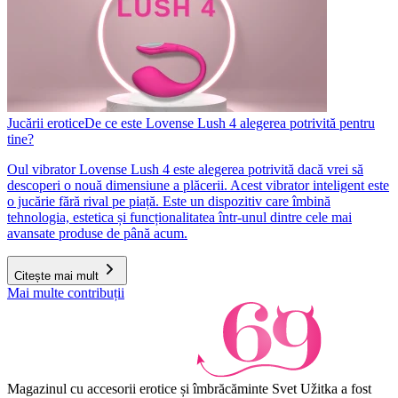
Jucării erotice
De ce este Lovense Lush 4 alegerea potrivită pentru
tine?
Oul vibrator Lovense Lush 4 este alegerea potrivită dacă vrei să
descoperi o nouă dimensiune a plăcerii. Acest vibrator inteligent este
o jucărie fără rival pe piață. Este un dispozitiv care îmbină
tehnologia, estetica și funcționalitatea într-unul dintre cele mai
avansate produse de până acum.
Citește mai mult
Mai multe contribuții
Magazinul cu accesorii erotice și îmbrăcăminte Svet Užitka a fost