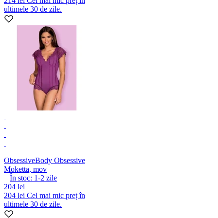
214 lei
Cel mai mic preț în
ultimele 30 de zile.
Obsessive
Body Obsessive
Moketta, mov
În stoc:
1-2
zile
204 lei
204 lei
Cel mai mic preț în
ultimele 30 de zile.