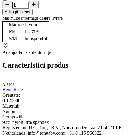
Adaugă în coș
Mai multe informații despre livrare
Mărime
Livrare
M/L
1-2
zile
S/M
Indisponibil!
Adaugă la lista de dorințe
Caracteristici produs
Marcă:
Rene Rofe
Greutate:
0.120000
Material:
Nailon
Compoziție:
92% nylon, 8% spandex
Reprezentant UE:
Tonga B.V.
, Noordpolderstraat 21
, 4571 LR
,
Netherlands;
info@tongabv.com;
+31 0 115 566322;