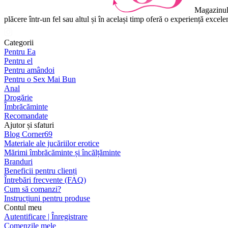
Magazinul 
plăcere într-un fel sau altul și în același timp oferă o experiență excel
Categorii
Pentru Ea
Pentru el
Pentru amândoi
Pentru o Sex Mai Bun
Anal
Drogărie
Îmbrăcăminte
Recomandate
Ajutor și sfaturi
Blog Corner69
Materiale ale jucăriilor erotice
Mărimi îmbrăcăminte și încălțăminte
Branduri
Beneficii pentru clienți
Întrebări frecvente (FAQ)
Cum să comanzi?
Instrucțiuni pentru produse
Contul meu
Autentificare | Înregistrare
Comenzile mele