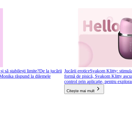
 să stabilești limite?
De la jucării
Jucării erotice
Svakom Klitty: stimulat
i Monika răspund la dilemele
formă de pisică, Svakom Klitty ascunde
control prin aplicație, pentru explorar
Citește mai mult