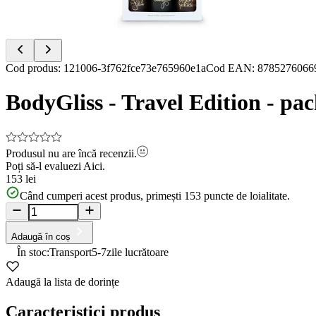
Item
Cod produs
:
121006-3f762fce73e765960e1a
Cod EAN
:
8785276066
1
of
BodyGliss - Travel Edition - pac
6
Produsul nu are încă recenzii.
Poți să-l evaluezi
Aici.
153 lei
Când cumperi acest produs, primești
153
puncte de loialitate.
Adaugă în coș
În stoc:
Transport
5-7
zile lucrătoare
Adaugă la lista de dorințe
Caracteristici produs