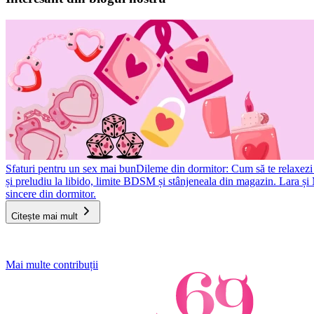
Sfaturi pentru un sex mai bun
Dileme din dormitor: Cum să te relaxezi și
și preludiu la libido, limite BDSM și stânjeneala din magazin. Lara ș
sincere din dormitor.
Citește mai mult
Item
Mai multe contribuții
1
of
3