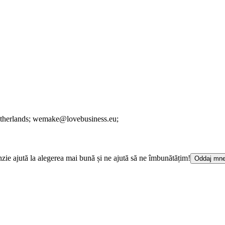
therlands;
wemake@lovebusiness.eu;
cenzie ajută la alegerea mai bună și ne ajută să ne îmbunătățim!
Oddaj mne