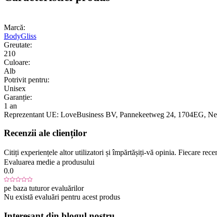
Marcă:
BodyGliss
Greutate:
210
Culoare:
Alb
Potrivit pentru:
Unisex
Garanție:
1 an
Reprezentant UE:
LoveBusiness BV
, Pannekeetweg 24
, 1704EG
, Ne
Recenzii ale clienților
Citiți experiențele altor utilizatori și împărtășiți-vă opinia. Fiecare re
Evaluarea medie a produsului
0.0
pe baza tuturor evaluărilor
Nu există evaluări pentru acest produs
Interesant din blogul nostru