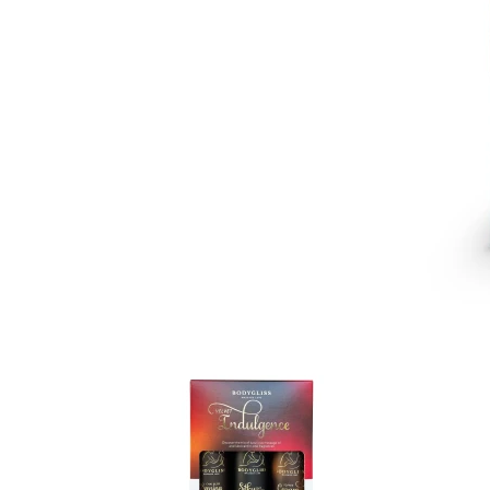
Item
1
of
6