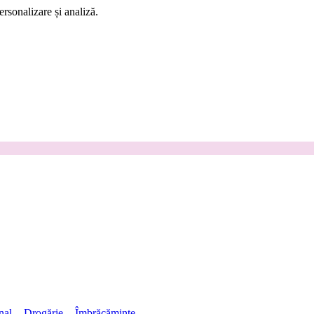
rsonalizare și analiză.
nal
Drogărie
Îmbrăcăminte