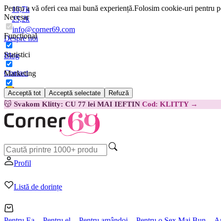
Pentru a vă oferi cea mai bună experiență.
Folosim cookie-uri pentru pe
16,7k
Necesar
25,2k
info@corner69.com
Funcțional
Despre noi
Statistici
Blog
Contact
Marketing
Acceptă tot
Acceptă selectate
Refuză
Română
😽
Svakom Klitty: CU 77 lei MAI IEFTIN
Cod: KLITTY →
Profil
Listă de dorințe
Pentru Ea
Pentru el
Pentru amândoi
Pentru o Sex Mai Bun
A