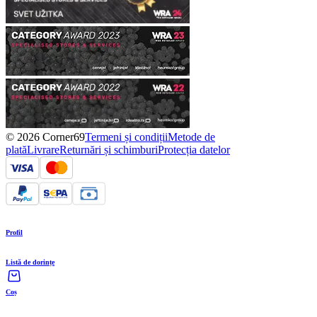
© 2026 Corner69
Termeni și condiții
Metode de
plată
Livrare
Returnări și schimburi
Protecția datelor
Profil
Listă de dorințe
Coș