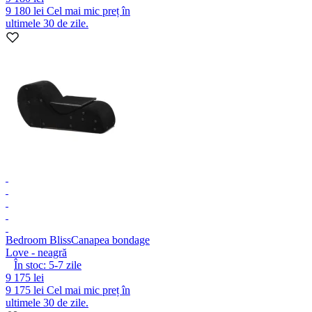
9 180 lei
Cel mai mic preț în
ultimele 30 de zile.
Bedroom Bliss
Canapea bondage
Love - neagră
În stoc:
5-7
zile
9 175 lei
9 175 lei
Cel mai mic preț în
ultimele 30 de zile.