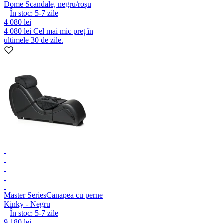
Dome Scandale, negru/roșu
În stoc:
5-7
zile
4 080 lei
4 080 lei
Cel mai mic preț în
ultimele 30 de zile.
Master Series
Canapea cu perne
Kinky - Negru
În stoc:
5-7
zile
9 180 lei