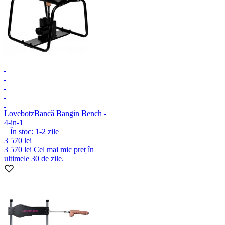
Lovebotz
Bancă Bangin Bench -
4-in-1
În stoc:
1-2
zile
3 570 lei
3 570 lei
Cel mai mic preț în
ultimele 30 de zile.