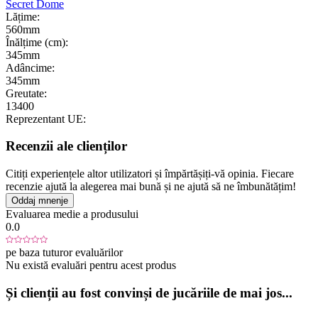
Secret Dome
Lățime:
560mm
Înălțime (cm):
345mm
Adâncime:
345mm
Greutate:
13400
Reprezentant UE:
Recenzii ale clienților
Citiți experiențele altor utilizatori și împărtășiți-vă opinia. Fiecare
recenzie ajută la alegerea mai bună și ne ajută să ne îmbunătățim!
Oddaj mnenje
Evaluarea medie a produsului
0.0
pe baza tuturor evaluărilor
Nu există evaluări pentru acest produs
Și clienții au fost convinși de jucăriile de mai jos...