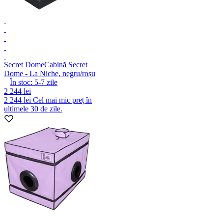
Secret Dome
Cabină Secret
Dome - La Niche, negru/roșu
În stoc:
5-7
zile
2 244 lei
2 244 lei
Cel mai mic preț în
ultimele 30 de zile.