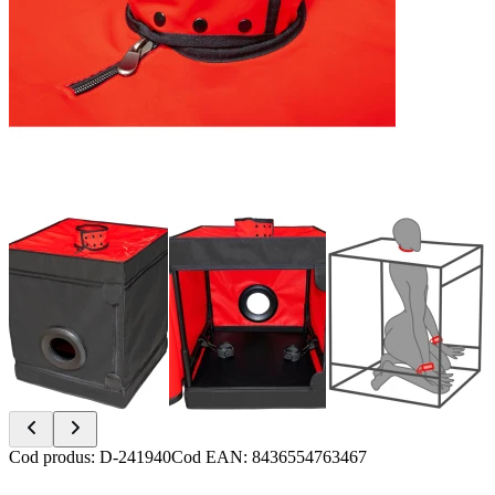
Item
Cod produs
:
D-241940
Cod EAN
:
8436554763467
1