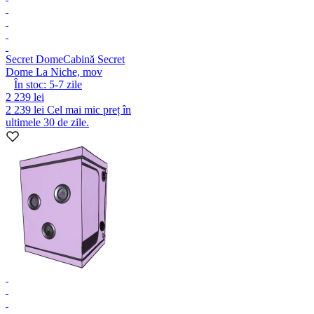
Secret Dome
Cabină Secret
Dome La Niche, mov
În stoc:
5-7
zile
2 239 lei
2 239 lei
Cel mai mic preț în
ultimele 30 de zile.