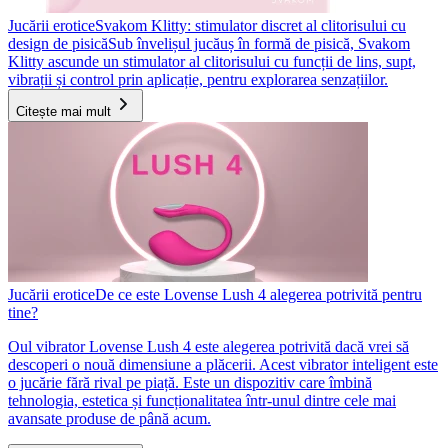
Jucării erotice
Svakom Klitty: stimulator discret al clitorisului cu
design de pisică
Sub învelișul jucăuș în formă de pisică, Svakom
Klitty ascunde un stimulator al clitorisului cu funcții de lins, supt,
vibrații și control prin aplicație, pentru explorarea senzațiilor.
Citește mai mult
Jucării erotice
De ce este Lovense Lush 4 alegerea potrivită pentru
tine?
Oul vibrator Lovense Lush 4 este alegerea potrivită dacă vrei să
descoperi o nouă dimensiune a plăcerii. Acest vibrator inteligent este
o jucărie fără rival pe piață. Este un dispozitiv care îmbină
tehnologia, estetica și funcționalitatea într-unul dintre cele mai
avansate produse de până acum.