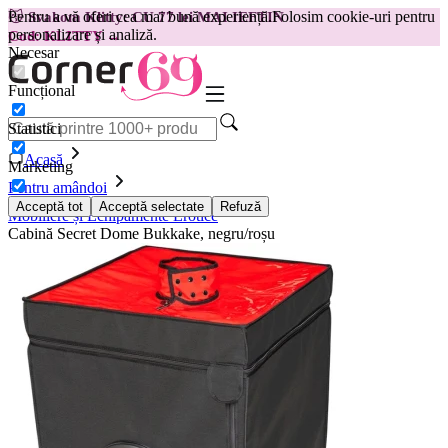
Pentru a vă oferi cea mai bună experiență.
Folosim cookie-uri pentru
😽
Svakom Klitty: CU 77 lei MAI IEFTIN
personalizare și analiză.
Cod: KLITTY →
Necesar
Funcțional
Statistici
Acasă
Marketing
Pentru amândoi
Acceptă tot
Acceptă selectate
Refuză
Mobiliere și Echipamente Erotice
Cabină Secret Dome Bukkake, negru/roșu