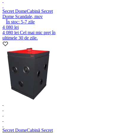
Secret Dome
Cabină Secret
Dome Scandale, mov
În stoc:
5-7
zile
4 080 lei
4 080 lei
Cel mai mic preț în
ultimele 30 de zile.
Secret Dome
Cabină Secret