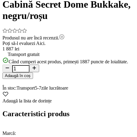
of
Cabină Secret Dome Bukkake,
15
negru/roșu
Produsul nu are încă recenzii.
Poți să-l evaluezi
Aici.
1 887 lei
Transport gratuit
Când cumperi acest produs, primești
1887
puncte de loialitate.
Adaugă în coș
În stoc:
Transport
5-7
zile lucrătoare
Adaugă la lista de dorințe
Caracteristici produs
Marcă: