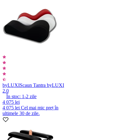
byLUXI
Scaun Tantra byLUXI
2.0
În stoc:
1-2
zile
4 075 lei
4 075 lei
Cel mai mic preț în
ultimele 30 de zile.