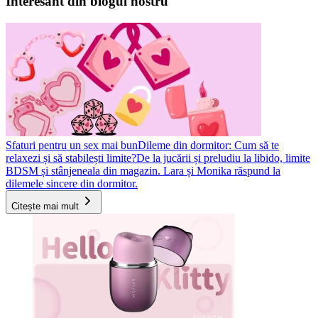
Interesant din blogul nostru
Sfaturi pentru un sex mai bun
Dileme din dormitor: Cum să te
relaxezi și să stabilești limite?
De la jucării și preludiu la libido, limite
BDSM și stânjeneala din magazin. Lara și Monika răspund la
dilemele sincere din dormitor.
Citește mai mult