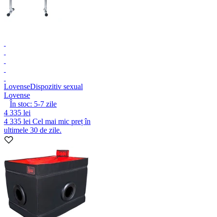
Lovense
Dispozitiv sexual
Lovense
În stoc:
5-7
zile
4 335 lei
4 335 lei
Cel mai mic preț în
ultimele 30 de zile.