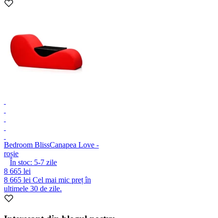
Bedroom Bliss
Canapea Love -
roșie
În stoc:
5-7
zile
8 665 lei
8 665 lei
Cel mai mic preț în
ultimele 30 de zile.