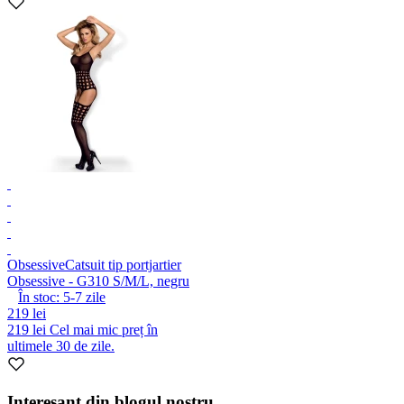
Obsessive
Catsuit tip portjartier
Obsessive - G310 S/M/L, negru
În stoc:
5-7
zile
219 lei
219 lei
Cel mai mic preț în
ultimele 30 de zile.
Interesant din blogul nostru