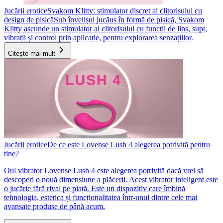
Jucării erotice
Svakom Klitty: stimulator discret al clitorisului cu
design de pisică
Sub învelișul jucăuș în formă de pisică, Svakom
Klitty ascunde un stimulator al clitorisului cu funcții de lins, supt,
vibrații și control prin aplicație, pentru explorarea senzațiilor.
Citește mai mult
Jucării erotice
De ce este Lovense Lush 4 alegerea potrivită pentru
tine?
Oul vibrator Lovense Lush 4 este alegerea potrivită dacă vrei să
descoperi o nouă dimensiune a plăcerii. Acest vibrator inteligent este
o jucărie fără rival pe piață. Este un dispozitiv care îmbină
tehnologia, estetica și funcționalitatea într-unul dintre cele mai
avansate produse de până acum.