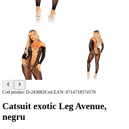
Item
Cod produs
:
D-243082
Cod EAN
:
0714718574578
1
of
Catsuit exotic Leg Avenue,
2
negru