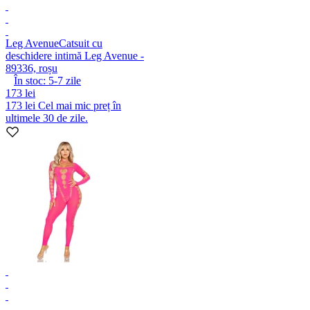
Leg Avenue
Catsuit cu
deschidere intimă Leg Avenue -
89336, roșu
În stoc:
5-7
zile
173 lei
173 lei
Cel mai mic preț în
ultimele 30 de zile.