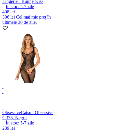
Lingerie - Bunny Kiss
În stoc:
5-7
zile
408 lei
306 lei
Cel mai mic preț în
ultimele 30 de zile.
Obsessive
Catsuit Obsessive
G335, Negru
În stoc:
5-7
zile
239 lei