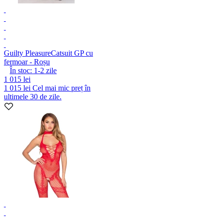
Guilty Pleasure
Catsuit GP cu
fermoar - Roșu
În stoc:
1-2
zile
1 015 lei
1 015 lei
Cel mai mic preț în
ultimele 30 de zile.