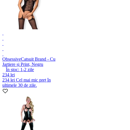
Obsessive
Catsuit Brand - Cu
Jartiere și Print, Negru
În stoc:
1-2
zile
234 lei
234 lei
Cel mai mic preț în
ultimele 30 de zile.