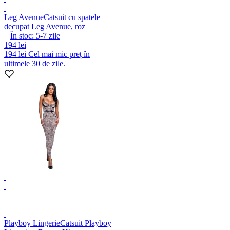
Leg Avenue
Catsuit cu spatele
decupat Leg Avenue, roz
În stoc:
5-7
zile
194 lei
194 lei
Cel mai mic preț în
ultimele 30 de zile.
Playboy Lingerie
Catsuit Playboy