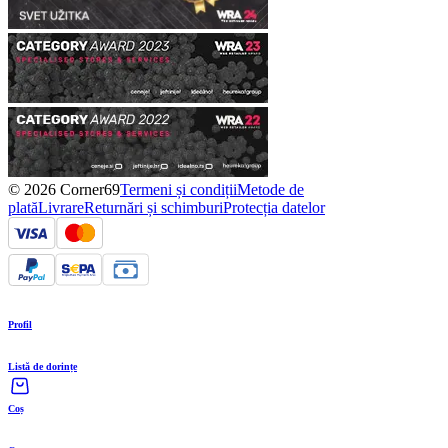
© 2026 Corner69
Termeni și condiții
Metode de
plată
Livrare
Returnări și schimburi
Protecția datelor
Profil
Listă de dorințe
Coș