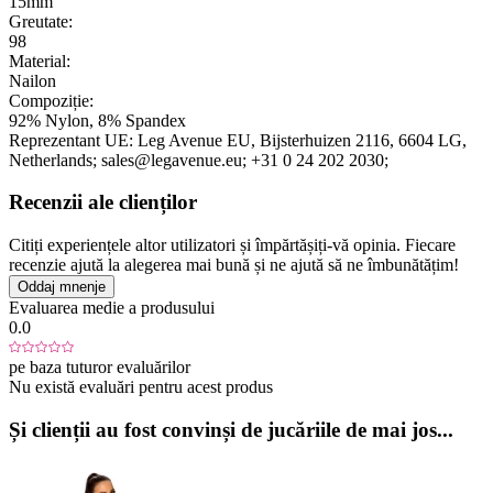
15mm
Greutate:
98
Material:
Nailon
Compoziție:
92% Nylon, 8% Spandex
Reprezentant UE:
Leg Avenue EU
, Bijsterhuizen 2116
, 6604 LG
,
Netherlands;
sales@legavenue.eu;
+31 0 24 202 2030;
Recenzii ale clienților
Citiți experiențele altor utilizatori și împărtășiți-vă opinia. Fiecare
recenzie ajută la alegerea mai bună și ne ajută să ne îmbunătățim!
Oddaj mnenje
Evaluarea medie a produsului
0.0
pe baza tuturor evaluărilor
Nu există evaluări pentru acest produs
Și clienții au fost convinși de jucăriile de mai jos...