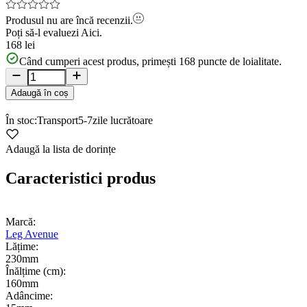
Produsul nu are încă recenzii.
Poți să-l evaluezi
Aici.
168 lei
Când cumperi acest produs, primești
168
puncte de loialitate.
Adaugă în coș
În stoc:
Transport
5-7
zile lucrătoare
Adaugă la lista de dorințe
Caracteristici produs
Marcă:
Leg Avenue
Lățime:
230mm
Înălțime (cm):
160mm
Adâncime: