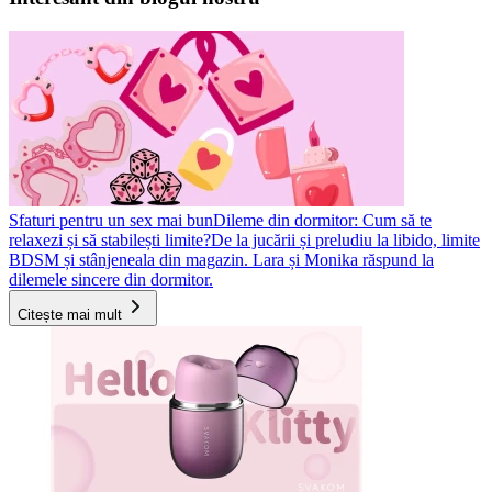
Sfaturi pentru un sex mai bun
Dileme din dormitor: Cum să te
relaxezi și să stabilești limite?
De la jucării și preludiu la libido, limite
BDSM și stânjeneala din magazin. Lara și Monika răspund la
dilemele sincere din dormitor.
Citește mai mult