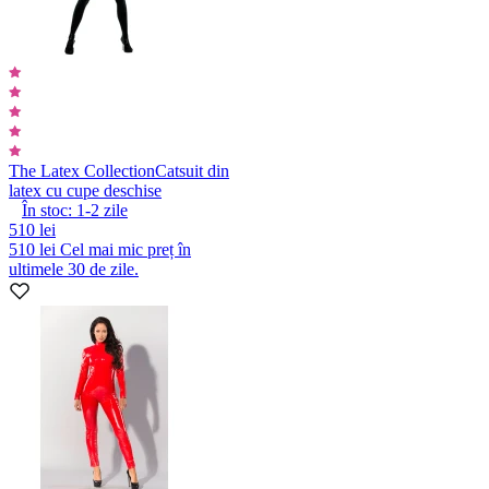
The Latex Collection
Catsuit din
latex cu cupe deschise
În stoc:
1-2
zile
510 lei
510 lei
Cel mai mic preț în
ultimele 30 de zile.