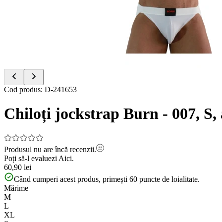
of
2
Item
Cod produs
:
D-241653
1
of
Chiloți jockstrap Burn - 007, S, 
2
Produsul nu are încă recenzii.
Poți să-l evaluezi
Aici.
60,90 lei
Când cumperi acest produs, primești
60
puncte de loialitate.
Mărime
M
L
XL