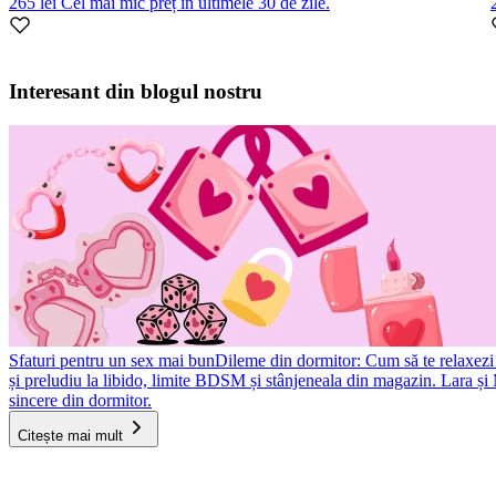
265 lei
Cel mai mic preț în ultimele 30 de zile.
Item
1
Interesant din blogul nostru
of
10
Sfaturi pentru un sex mai bun
Dileme din dormitor: Cum să te relaxezi și
și preludiu la libido, limite BDSM și stânjeneala din magazin. Lara ș
sincere din dormitor.
Citește mai mult