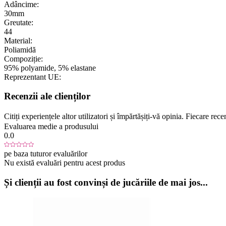
Adâncime:
30mm
Greutate:
44
Material:
Poliamidă
Compoziție:
95% polyamide, 5% elastane
Reprezentant UE:
Recenzii ale clienților
Citiți experiențele altor utilizatori și împărtășiți-vă opinia. Fiecare re
Evaluarea medie a produsului
0.0
pe baza tuturor evaluărilor
Nu există evaluări pentru acest produs
Și clienții au fost convinși de jucăriile de mai jos...