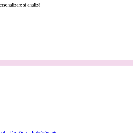
rsonalizare și analiză.
nal
Drogărie
Îmbrăcăminte