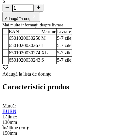
S
Adaugă în coș
Mai multe informații despre livrare
EAN
Mărime
Livrare
6501020030250
M
5-7
zile
6501020030267
L
5-7
zile
6501020030274
XL
5-7
zile
6501020030243
S
5-7
zile
Adaugă la lista de dorințe
Caracteristici produs
Marcă:
BURN
Lățime:
130mm
Înălțime (cm):
150mm