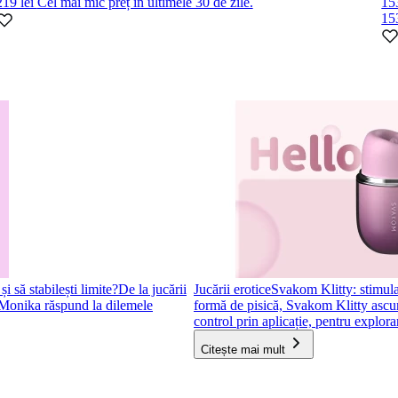
219 lei
Cel mai mic preț în ultimele 30 de zile.
153
15
 să stabilești limite?
De la jucării
Jucării erotice
Svakom Klitty: stimulat
i Monika răspund la dilemele
formă de pisică, Svakom Klitty ascunde
control prin aplicație, pentru explorar
Citește mai mult