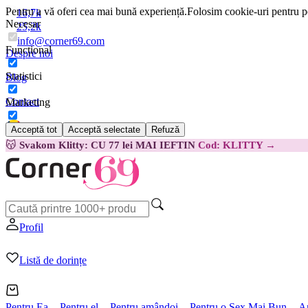
Pentru a vă oferi cea mai bună experiență.
Folosim cookie-uri pentru pe
16,7k
Necesar
25,2k
info@corner69.com
Funcțional
Despre noi
Statistici
Blog
Contact
Marketing
Acceptă tot
Acceptă selectate
Refuză
Română
😽
Svakom Klitty: CU 77 lei MAI IEFTIN
Cod: KLITTY →
Profil
Listă de dorințe
Pentru Ea
Pentru el
Pentru amândoi
Pentru o Sex Mai Bun
A