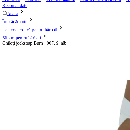
Recomandate
Acasă
Îmbrăcăminte
Lenjerie erotică pentru bărbați
Slipuri pentru bărbați
Chiloți jockstrap Burn - 007, S, alb