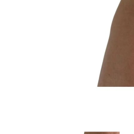
Item
1