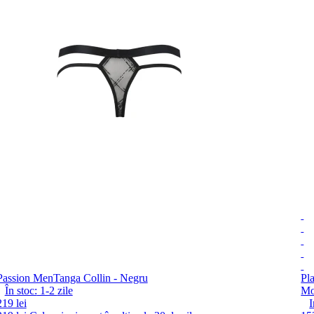
Passion Men
Tanga Collin - Negru
Pl
În stoc:
1-2
zile
Mo
219 lei
I