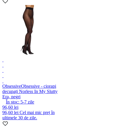
Obsessive
Obsessive - ciorapi
decupați Norless In My Slutty
Era, negri
În stoc:
5-7
zile
96,60 lei
96,60 lei
Cel mai mic preț în
ultimele 30 de zile.