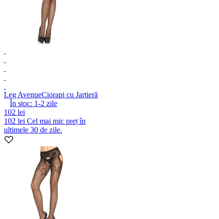
Leg Avenue
Ciorapi cu Jartieră
În stoc:
1-2
zile
102 lei
102 lei
Cel mai mic preț în
ultimele 30 de zile.