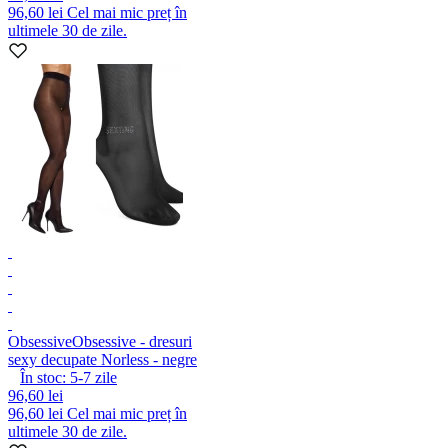
96,60 lei
Cel mai mic preț în
ultimele 30 de zile.
Obsessive
Obsessive - dresuri
sexy decupate Norless - negre
În stoc:
5-7
zile
96,60 lei
96,60 lei
Cel mai mic preț în
ultimele 30 de zile.