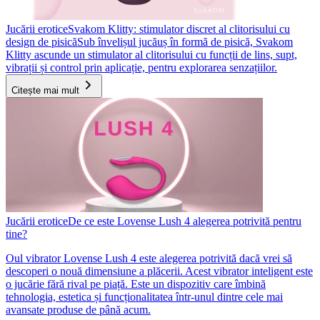
Jucării erotice
Svakom Klitty: stimulator discret al clitorisului cu
design de pisică
Sub învelișul jucăuș în formă de pisică, Svakom
Klitty ascunde un stimulator al clitorisului cu funcții de lins, supt,
vibrații și control prin aplicație, pentru explorarea senzațiilor.
Citește mai mult
Jucării erotice
De ce este Lovense Lush 4 alegerea potrivită pentru
tine?
Oul vibrator Lovense Lush 4 este alegerea potrivită dacă vrei să
descoperi o nouă dimensiune a plăcerii. Acest vibrator inteligent este
o jucărie fără rival pe piață. Este un dispozitiv care îmbină
tehnologia, estetica și funcționalitatea într-unul dintre cele mai
avansate produse de până acum.