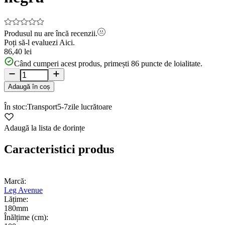
Produsul nu are încă recenzii.
Poți să-l evaluezi
Aici.
86,40 lei
Când cumperi acest produs, primești
86
puncte de loialitate.
Adaugă în coș
În stoc:
Transport
5-7
zile lucrătoare
Adaugă la lista de dorințe
Caracteristici produs
Marcă:
Leg Avenue
Lățime:
180mm
Înălțime (cm):