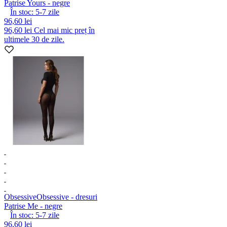
Patrise Yours - negre
În stoc:
5-7
zile
96,60 lei
96,60 lei
Cel mai mic preț în
ultimele 30 de zile.
Obsessive
Obsessive - dresuri
Patrise Me - negre
În stoc:
5-7
zile
96,60 lei