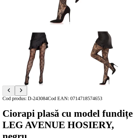
Item
Cod produs
:
D-243084
Cod EAN
:
0714718574653
1
of
Ciorapi plasă cu model fundițe
2
LEG AVENUE HOSIERY,
negru