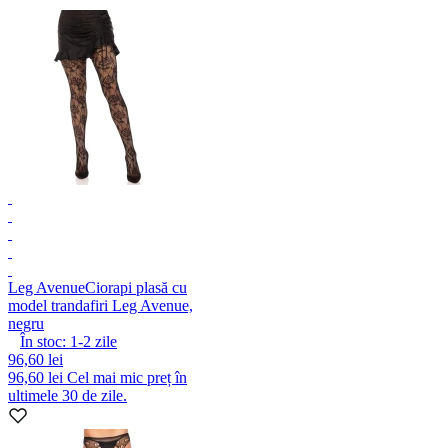
Leg Avenue
Ciorapi plasă cu
model trandafiri Leg Avenue,
negru
În stoc:
1-2
zile
96,60 lei
96,60 lei
Cel mai mic preț în
ultimele 30 de zile.