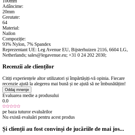
100mm
Adâncime:
20mm
Greutate:
64
Material:
Nailon
Compoziție:
93% Nylon, 7% Spandex
Reprezentant UE:
Leg Avenue EU
, Bijsterhuizen 2116
, 6604 LG
,
Netherlands;
sales@legavenue.eu;
+31 0 24 202 2030;
Recenzii ale clienților
Citiți experiențele altor utilizatori și împărtășiți-vă opinia. Fiecare
recenzie ajută la alegerea mai bună și ne ajută să ne îmbunătățim!
Oddaj mnenje
Evaluarea medie a produsului
0.0
pe baza tuturor evaluărilor
Nu există evaluări pentru acest produs
Și clienții au fost convinși de jucăriile de mai jos...