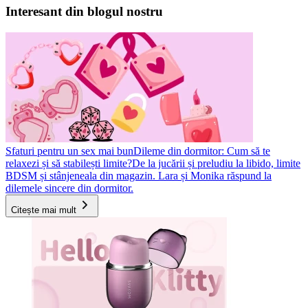
Interesant din blogul nostru
Sfaturi pentru un sex mai bun
Dileme din dormitor: Cum să te
relaxezi și să stabilești limite?
De la jucării și preludiu la libido, limite
BDSM și stânjeneala din magazin. Lara și Monika răspund la
dilemele sincere din dormitor.
Citește mai mult