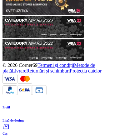
© 2026 Corner69
Termeni și condiții
Metode de
plată
Livrare
Returnări și schimburi
Protecția datelor
Profil
Listă de dorințe
Coș