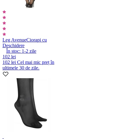
Leg Avenue
Ciorapi cu
Deschidere
În stoc:
1-2
zile
102 lei
102 lei
Cel mai mic preț în
ultimele 30 de zile.