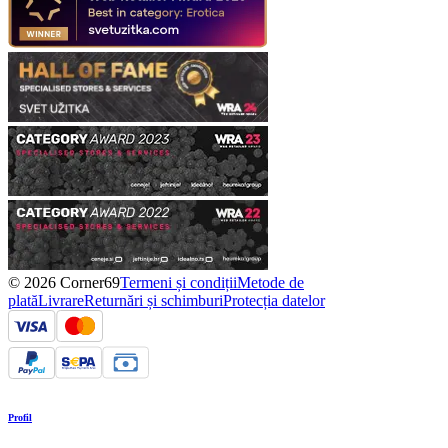
© 2026 Corner69
Termeni și condiții
Metode de
plată
Livrare
Returnări și schimburi
Protecția datelor
Profil