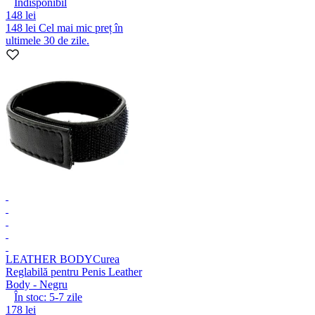
Indisponibil
148 lei
148 lei
Cel mai mic preț în
ultimele 30 de zile.
LEATHER BODY
Curea
Reglabilă pentru Penis Leather
Body - Negru
În stoc:
5-7
zile
178 lei