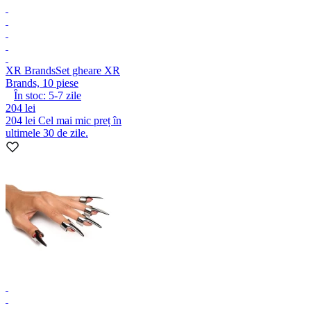
XR Brands
Set gheare XR
Brands, 10 piese
În stoc:
5-7
zile
204 lei
204 lei
Cel mai mic preț în
ultimele 30 de zile.