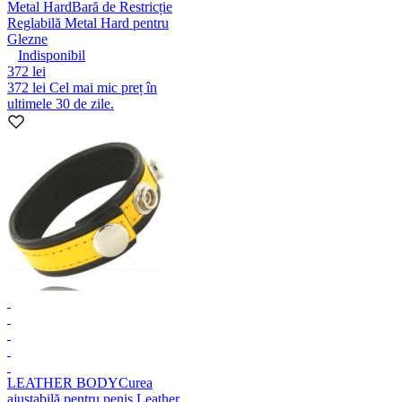
Metal Hard
Bară de Restricție
Reglabilă Metal Hard pentru
Glezne
Indisponibil
372 lei
372 lei
Cel mai mic preț în
ultimele 30 de zile.
LEATHER BODY
Curea
ajustabilă pentru penis Leather