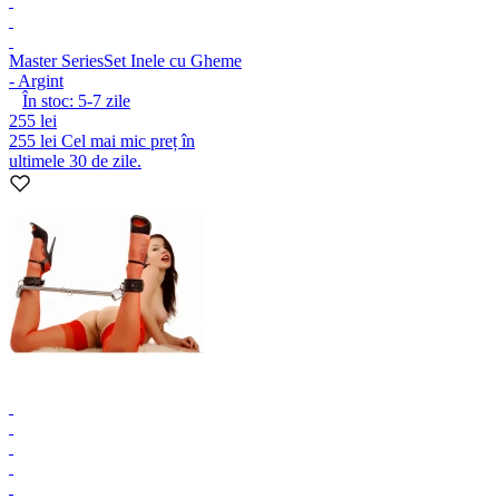
Master Series
Set Inele cu Gheme
- Argint
În stoc:
5-7
zile
255 lei
255 lei
Cel mai mic preț în
ultimele 30 de zile.