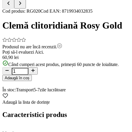
Item
Cod produs
:
RG020
Cod EAN
:
8719934032835
1
of
Clemă clitoridiană Rosy Gold
5
Produsul nu are încă recenzii.
Poți să-l evaluezi
Aici.
60,90 lei
Când cumperi acest produs, primești
60
puncte de loialitate.
Adaugă în coș
În stoc:
Transport
5-7
zile lucrătoare
Adaugă la lista de dorințe
Caracteristici produs