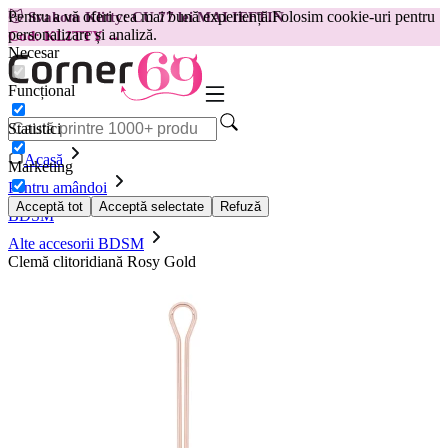
Pentru a vă oferi cea mai bună experiență.
Folosim cookie-uri pentru
😽
Svakom Klitty: CU 77 lei MAI IEFTIN
personalizare și analiză.
Cod: KLITTY →
Necesar
Funcțional
Statistici
Acasă
Marketing
Pentru amândoi
Acceptă tot
Acceptă selectate
Refuză
BDSM
Alte accesorii BDSM
Clemă clitoridiană Rosy Gold