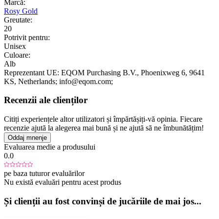
Marcă:
Rosy Gold
Greutate:
20
Potrivit pentru:
Unisex
Culoare:
Alb
Reprezentant UE:
EQOM Purchasing B.V.
, Phoenixweg 6
, 9641
KS
, Netherlands;
info@eqom.com;
Recenzii ale clienților
Citiți experiențele altor utilizatori și împărtășiți-vă opinia. Fiecare
recenzie ajută la alegerea mai bună și ne ajută să ne îmbunătățim!
Oddaj mnenje
Evaluarea medie a produsului
0.0
pe baza tuturor evaluărilor
Nu există evaluări pentru acest produs
Și clienții au fost convinși de jucăriile de mai jos...