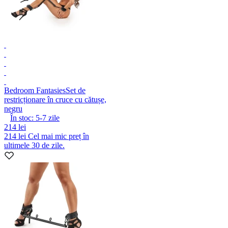
Bedroom Fantasies
Set de
restricționare în cruce cu cătușe,
negru
În stoc:
5-7
zile
214 lei
214 lei
Cel mai mic preț în
ultimele 30 de zile.