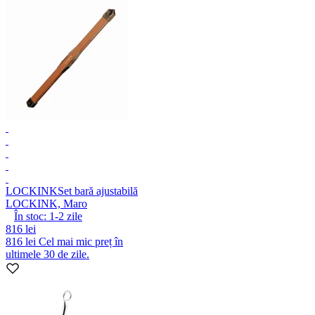
LOCKINK
Set bară ajustabilă
LOCKINK, Maro
În stoc:
1-2
zile
816 lei
816 lei
Cel mai mic preț în
ultimele 30 de zile.