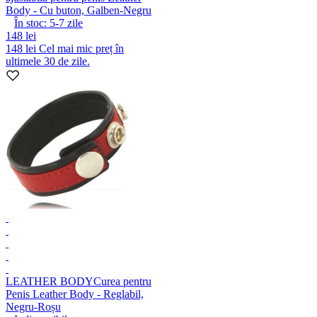
Body - Cu buton, Galben-Negru
În stoc:
5-7
zile
148 lei
148 lei
Cel mai mic preț în
ultimele 30 de zile.
LEATHER BODY
Curea pentru
Penis Leather Body - Reglabil,
Negru-Roșu