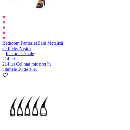
Bedroom Fantasies
Bară Metalică
cu Inele, Negru
În stoc:
5-7
zile
214 lei
214 lei
Cel mai mic preț în
ultimele 30 de zile.