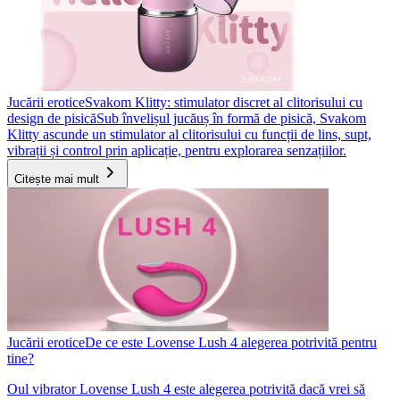
Jucării erotice
Svakom Klitty: stimulator discret al clitorisului cu
design de pisică
Sub învelișul jucăuș în formă de pisică, Svakom
Klitty ascunde un stimulator al clitorisului cu funcții de lins, supt,
vibrații și control prin aplicație, pentru explorarea senzațiilor.
Citește mai mult
Jucării erotice
De ce este Lovense Lush 4 alegerea potrivită pentru
tine?
Oul vibrator Lovense Lush 4 este alegerea potrivită dacă vrei să