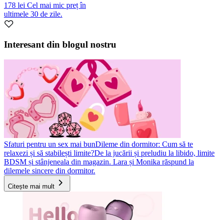
178 lei
Cel mai mic preț în
ultimele 30 de zile.
Interesant din blogul nostru
Sfaturi pentru un sex mai bun
Dileme din dormitor: Cum să te
relaxezi și să stabilești limite?
De la jucării și preludiu la libido, limite
BDSM și stânjeneala din magazin. Lara și Monika răspund la
dilemele sincere din dormitor.
Citește mai mult