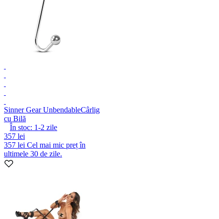
Sinner Gear Unbendable
Cârlig
cu Bilă
În stoc:
1-2
zile
357 lei
357 lei
Cel mai mic preț în
ultimele 30 de zile.