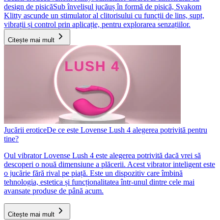
design de pisică
Sub învelișul jucăuș în formă de pisică, Svakom
Klitty ascunde un stimulator al clitorisului cu funcții de lins, supt,
vibrații și control prin aplicație, pentru explorarea senzațiilor.
Citește mai mult
Jucării erotice
De ce este Lovense Lush 4 alegerea potrivită pentru
tine?
Oul vibrator Lovense Lush 4 este alegerea potrivită dacă vrei să
descoperi o nouă dimensiune a plăcerii. Acest vibrator inteligent este
o jucărie fără rival pe piață. Este un dispozitiv care îmbină
tehnologia, estetica și funcționalitatea într-unul dintre cele mai
avansate produse de până acum.
Citește mai mult