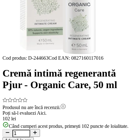
Cod produs
:
D-244663
Cod EAN
:
0827160117016
Cremă intimă regenerantă
Pjur - Organic Care, 50 ml
Produsul nu are încă recenzii.
Poți să-l evaluezi
Aici.
102 lei
Când cumperi acest produs, primești
102
puncte de loialitate.