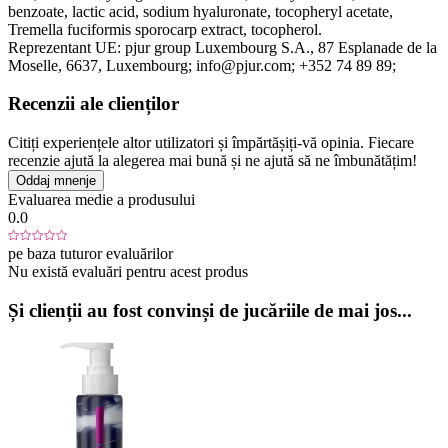
benzoate, lactic acid, sodium hyaluronate, tocopheryl acetate,
Tremella fuciformis sporocarp extract, tocopherol.
Reprezentant UE:
pjur group Luxembourg S.A.
, 87 Esplanade de la
Moselle
, 6637
, Luxembourg;
info@pjur.com;
+352 74 89 89;
Recenzii ale clienților
Citiți experiențele altor utilizatori și împărtășiți-vă opinia. Fiecare
recenzie ajută la alegerea mai bună și ne ajută să ne îmbunătățim!
Oddaj mnenje
Evaluarea medie a produsului
0.0
pe baza tuturor evaluărilor
Nu există evaluări pentru acest produs
Și clienții au fost convinși de jucăriile de mai jos...