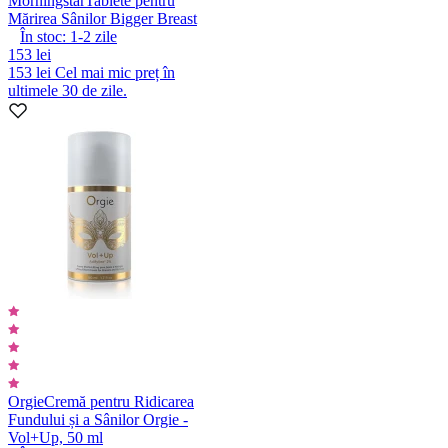
Morningstar
Tablete pentru
Mărirea Sânilor Bigger Breast
În stoc:
1-2
zile
153 lei
153 lei
Cel mai mic preț în
ultimele 30 de zile.
Orgie
Cremă pentru Ridicarea
Fundului și a Sânilor Orgie -
Vol+Up, 50 ml