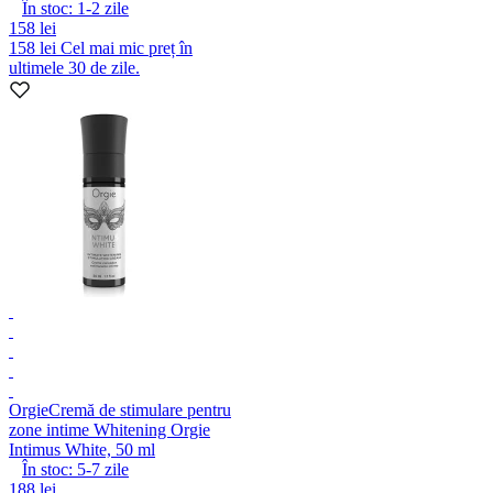
În stoc:
1-2
zile
158 lei
158 lei
Cel mai mic preț în
ultimele 30 de zile.
Orgie
Cremă de stimulare pentru
zone intime Whitening Orgie
Intimus White, 50 ml
În stoc:
5-7
zile
188 lei