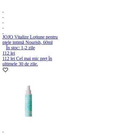
JO
JO Vitalize Loțiune pentru
piele intimă Nourish, 60ml
În stoc:
1-2
zile
112 lei
112 lei
Cel mai mic preț în
ultimele 30 de zile.