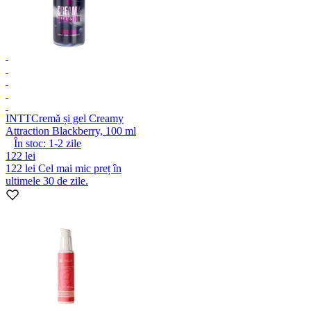
INTT
Cremă și gel Creamy
Attraction Blackberry, 100 ml
În stoc:
1-2
zile
122 lei
122 lei
Cel mai mic preț în
ultimele 30 de zile.