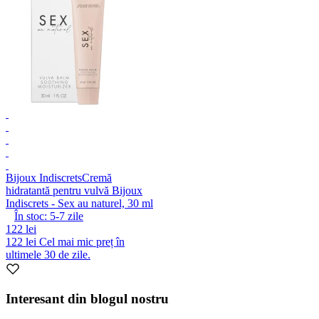
Bijoux Indiscrets
Cremă
hidratantă pentru vulvă Bijoux
Indiscrets - Sex au naturel, 30 ml
În stoc:
5-7
zile
122 lei
122 lei
Cel mai mic preț în
ultimele 30 de zile.
Interesant din blogul nostru