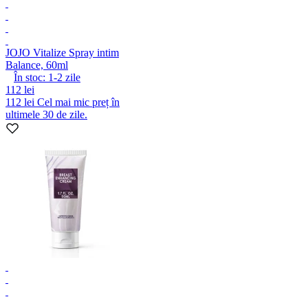
JO
JO Vitalize Spray intim
Balance, 60ml
În stoc:
1-2
zile
112 lei
112 lei
Cel mai mic preț în
ultimele 30 de zile.