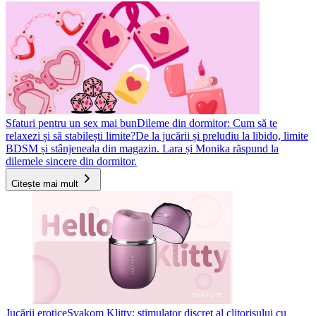
Sfaturi pentru un sex mai bun
Dileme din dormitor: Cum să te
relaxezi și să stabilești limite?
De la jucării și preludiu la libido, limite
BDSM și stânjeneala din magazin. Lara și Monika răspund la
dilemele sincere din dormitor.
Citește mai mult
Jucării erotice
Svakom Klitty: stimulator discret al clitorisului cu