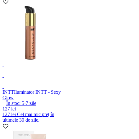
INTT
Iluminator INTT - Sexy
Glow
În stoc:
5-7
zile
127 lei
127 lei
Cel mai mic preț în
ultimele 30 de zile.