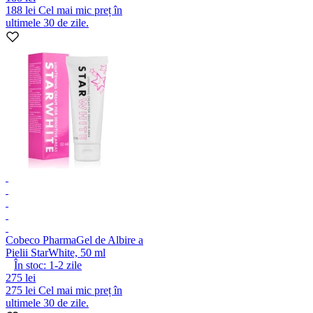
188 lei
Cel mai mic preț în
ultimele 30 de zile.
Cobeco Pharma
Gel de Albire a
Pielii StarWhite, 50 ml
În stoc:
1-2
zile
275 lei
275 lei
Cel mai mic preț în
ultimele 30 de zile.