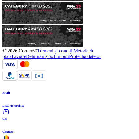
© 2026 Corner69
Termeni și condiții
Metode de
plată
Livrare
Returnări și schimburi
Protecția datelor
Profil
Listă de dorințe
Coș
Contact