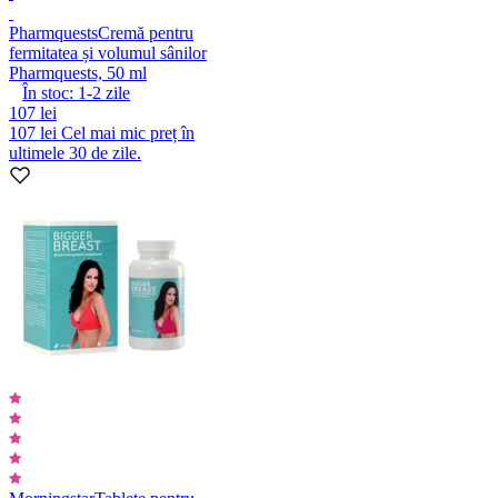
Pharmquests
Cremă pentru
fermitatea și volumul sânilor
Pharmquests, 50 ml
În stoc:
1-2
zile
107 lei
107 lei
Cel mai mic preț în
ultimele 30 de zile.