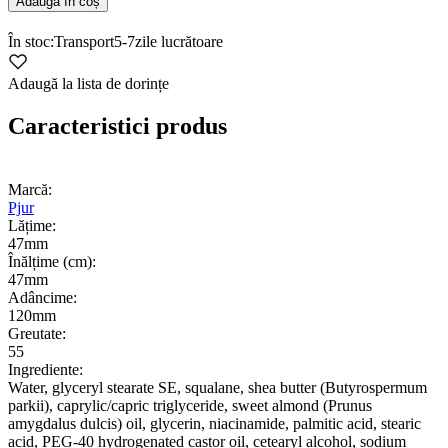
Adaugă în coș
În stoc:
Transport
5-7
zile lucrătoare
Adaugă la lista de dorințe
Caracteristici produs
Marcă:
Pjur
Lățime:
47mm
Înălțime (cm):
47mm
Adâncime:
120mm
Greutate:
55
Ingrediente:
Water, glyceryl stearate SE, squalane, shea butter (Butyrospermum
parkii), caprylic/capric triglyceride, sweet almond (Prunus
amygdalus dulcis) oil, glycerin, niacinamide, palmitic acid, stearic
acid, PEG-40 hydrogenated castor oil, cetearyl alcohol, sodium