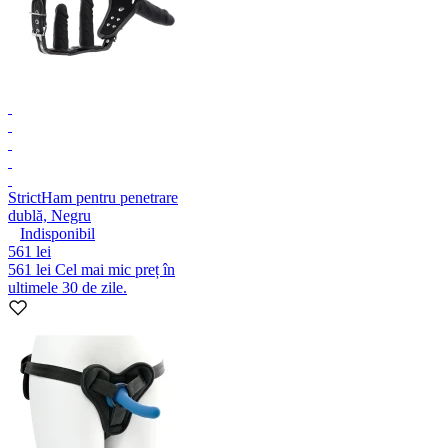
Strict
Ham pentru penetrare
dublă, Negru
Indisponibil
561 lei
561 lei
Cel mai mic preț în
ultimele 30 de zile.