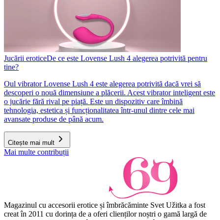
Jucării erotice
De ce este Lovense Lush 4 alegerea potrivită pentru
tine?
Oul vibrator Lovense Lush 4 este alegerea potrivită dacă vrei să
descoperi o nouă dimensiune a plăcerii. Acest vibrator inteligent este
o jucărie fără rival pe piață. Este un dispozitiv care îmbină
tehnologia, estetica și funcționalitatea într-unul dintre cele mai
avansate produse de până acum.
Citește mai mult
Mai multe contribuții
Magazinul cu accesorii erotice și îmbrăcăminte Svet Užitka a fost
creat în 2011 cu dorința de a oferi clienților noștri o gamă largă de