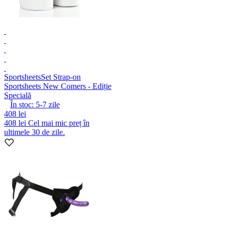
Sportsheets
Set Strap-on
Sportsheets New Comers - Ediție
Specială
În stoc:
5-7
zile
408 lei
408 lei
Cel mai mic preț în
ultimele 30 de zile.