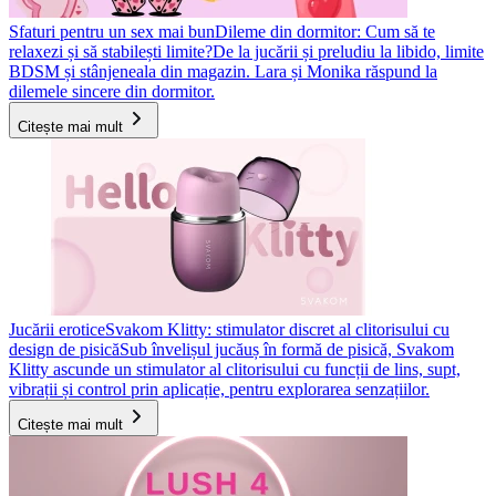
Sfaturi pentru un sex mai bun
Dileme din dormitor: Cum să te
relaxezi și să stabilești limite?
De la jucării și preludiu la libido, limite
BDSM și stânjeneala din magazin. Lara și Monika răspund la
dilemele sincere din dormitor.
Citește mai mult
Jucării erotice
Svakom Klitty: stimulator discret al clitorisului cu
design de pisică
Sub învelișul jucăuș în formă de pisică, Svakom
Klitty ascunde un stimulator al clitorisului cu funcții de lins, supt,
vibrații și control prin aplicație, pentru explorarea senzațiilor.
Citește mai mult