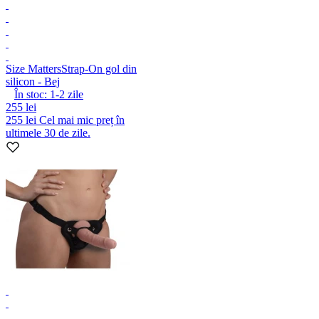
Size Matters
Strap-On gol din
silicon - Bej
În stoc:
1-2
zile
255 lei
255 lei
Cel mai mic preț în
ultimele 30 de zile.