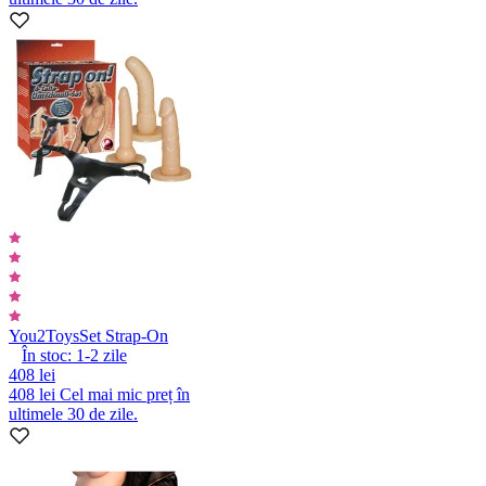
You2Toys
Set Strap-On
În stoc:
1-2
zile
408 lei
408 lei
Cel mai mic preț în
ultimele 30 de zile.