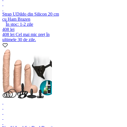
Strap U
Dildo din Silicon 20 cm
cu Ham Brazen
În stoc:
1-2
zile
408 lei
408 lei
Cel mai mic preț în
ultimele 30 de zile.