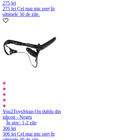
275 lei
275 lei
Cel mai mic preț în
ultimele 30 de zile.
You2Toys
Strap-On dublu din
silicon - Negru
În stoc:
1-2
zile
306 lei
306 lei
Cel mai mic preț în
ultimele 30 de zile.