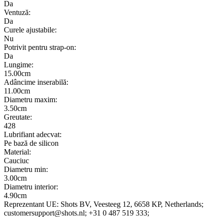
Da
Ventuză:
Da
Curele ajustabile:
Nu
Potrivit pentru strap-on:
Da
Lungime:
15.00cm
Adâncime inserabilă:
11.00cm
Diametru maxim:
3.50cm
Greutate:
428
Lubrifiant adecvat:
Pe bază de silicon
Material:
Cauciuc
Diametru min:
3.00cm
Diametru interior:
4.90cm
Reprezentant UE:
Shots BV
, Veesteeg 12
, 6658 KP
, Netherlands;
customersupport@shots.nl;
+31 0 487 519 333;