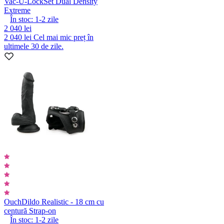
Vac-U-Lock
Set Dual Density
Extreme
În stoc:
1-2
zile
2 040 lei
2 040 lei
Cel mai mic preț în
ultimele 30 de zile.
Ouch
Dildo Realistic - 18 cm cu
centură Strap-on
În stoc:
1-2
zile