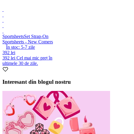
Sportsheets
Set Strap-On
Sportsheets - New Comers
În stoc:
5-7
zile
392 lei
392 lei
Cel mai mic preț în
ultimele 30 de zile.
Interesant din blogul nostru