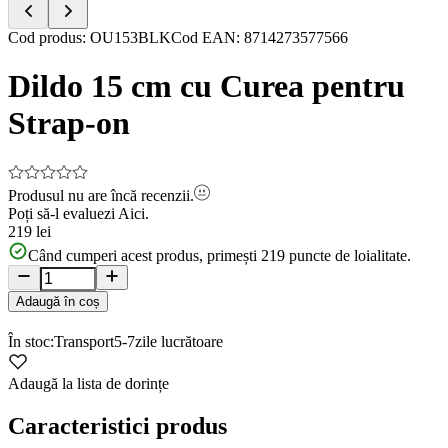
Item
Cod produs
:
OU153BLK
Cod EAN
:
8714273577566
1
of
Dildo 15 cm cu Curea pentru
5
Strap-on
Produsul nu are încă recenzii.
Poți să-l evaluezi
Aici.
219 lei
Când cumperi acest produs, primești
219
puncte de loialitate.
Adaugă în coș
În stoc:
Transport
5-7
zile lucrătoare
Adaugă la lista de dorințe
Caracteristici produs