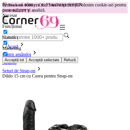
Pentru a vă oferi cea mai bună experiență.
Folosim cookie-uri pentru
😽
Svakom Klitty: CU 77 lei MAI IEFTIN
personalizare și analiză.
Cod: KLITTY →
Necesar
Funcțional
Statistici
Acasă
Marketing
Pentru amândoi
Acceptă tot
Acceptă selectate
Refuză
Strapon
Seturi de Strap-on
Dildo 15 cm cu Curea pentru Strap-on