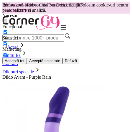
Pentru a vă oferi cea mai bună experiență.
Folosim cookie-uri pentru
😽
Svakom Klitty: CU 77 lei MAI IEFTIN
personalizare și analiză.
Cod: KLITTY →
Necesar
Funcțional
Statistici
Acasă
Marketing
Pentru Ea
Acceptă tot
Acceptă selectate
Refuză
Dildouri
Dildouri speciale
Dildo Avant - Purple Rain