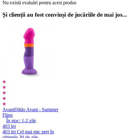
Nu există evaluări pentru acest produs
Și clienții au fost convinși de jucăriile de mai jos...
Avant
Dildo Avant - Summer
Fling
În stoc:
1-2
zile
403 lei
403 lei
Cel mai mic preț în
ultimele 30 de zile.