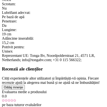
Scrotum:
Nu
Lubrifiant adecvat:
Pe bază de apă
Penetrare:
Da
Lungime:
19 cm
Adâncime inserabilă:
15,2 cm
Potrivit pentru:
Unisex
Reprezentant UE:
Tonga Bv
, Noordpolderstraat 21
, 4571 LR
,
Netherlands;
info@tongabv.com;
+31 0 115 566322;
Recenzii ale clienților
Citiți experiențele altor utilizatori și împărtășiți-vă opinia. Fiecare
recenzie ajută la alegerea mai bună și ne ajută să ne îmbunătățim!
Oddaj mnenje
Evaluarea medie a produsului
0.0
pe baza tuturor evaluărilor