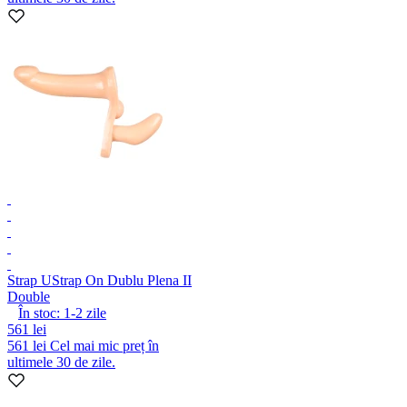
Strap U
Strap On Dublu Plena II
Double
În stoc:
1-2
zile
561 lei
561 lei
Cel mai mic preț în
ultimele 30 de zile.