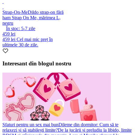
Strap-On-Me
Dildo strap-on fără
ham Strap On Me, mărimea L,
negru
În stoc:
5-7
zile
459 lei
459 lei
Cel mai mic preț în
ultimele 30 de zile.
Interesant din blogul nostru
Sfaturi pentru un sex mai bun
Dileme din dormitor: Cum să te
relaxezi și să stabilești limite?
De la jucării și preludiu la libido, limite