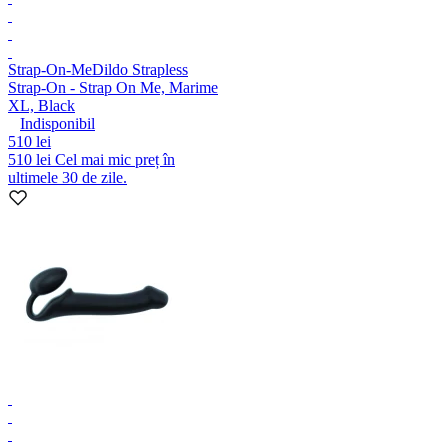
Strap-On-Me
Dildo Strapless
Strap-On - Strap On Me, Marime
XL, Black
Indisponibil
510 lei
510 lei
Cel mai mic preț în
ultimele 30 de zile.