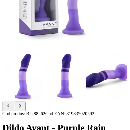
Item
Cod produs
:
BL-88262
Cod EAN
:
819835020592
1
of
Dildo Avant - Purple Rain
6