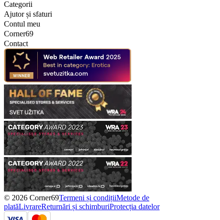
Categorii
Ajutor și sfaturi
Contul meu
Corner69
Contact
© 2026 Corner69
Termeni și condiții
Metode de
plată
Livrare
Returnări și schimburi
Protecția datelor