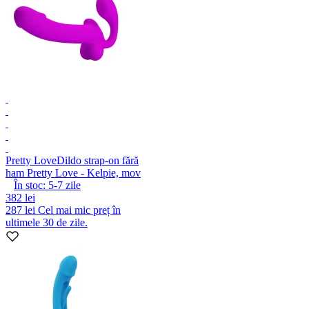
Pretty Love
Dildo strap-on fără
ham Pretty Love - Kelpie, mov
În stoc:
5-7
zile
382 lei
287 lei
Cel mai mic preț în
ultimele 30 de zile.