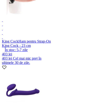
King Cock
Ham pentru Strap-On
King Cock - 23 cm
În stoc:
5-7
zile
403 lei
403 lei
Cel mai mic preț în
ultimele 30 de zile.