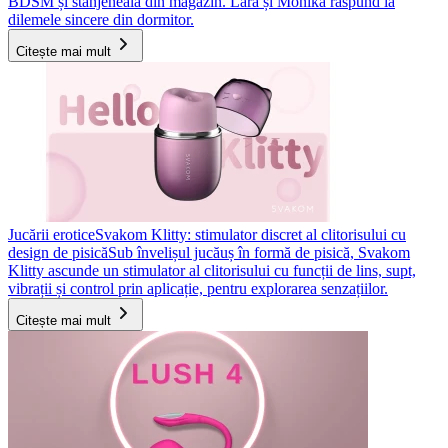
BDSM și stânjeneala din magazin. Lara și Monika răspund la
dilemele sincere din dormitor.
Citește mai mult
Jucării erotice
Svakom Klitty: stimulator discret al clitorisului cu
design de pisică
Sub învelișul jucăuș în formă de pisică, Svakom
Klitty ascunde un stimulator al clitorisului cu funcții de lins, supt,
vibrații și control prin aplicație, pentru explorarea senzațiilor.
Citește mai mult