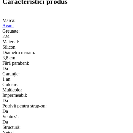
Caracteristici produs
Marcă:
Avant
Greutate:
224
Material:
Silicon
Diametru maxim:
3,8 cm
Fără parabeni:
Da
Garanție:
1 an
Culoare:
Multicolor
Impermeabil:
Da
Potrivit pentru strap-on:
Da
Ventuză:
Da
Structură:
Neted