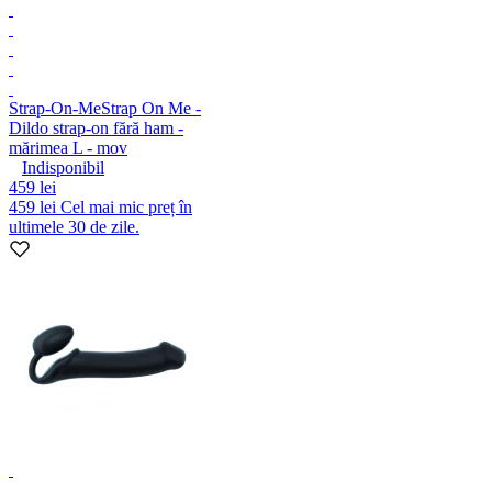
Strap-On-Me
Strap On Me -
Dildo strap-on fără ham -
mărimea L - mov
Indisponibil
459 lei
459 lei
Cel mai mic preț în
ultimele 30 de zile.