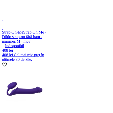
Strap-On-Me
Strap On Me -
Dildo strap-on fără ham -
mărimea M - mov
Indisponibil
408 lei
408 lei
Cel mai mic preț în
ultimele 30 de zile.