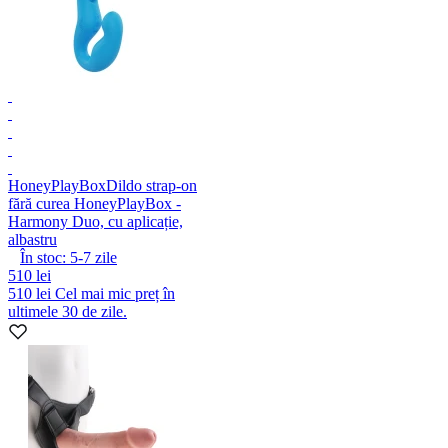
HoneyPlayBox
Dildo strap-on
fără curea HoneyPlayBox -
Harmony Duo, cu aplicație,
albastru
În stoc:
5-7
zile
510 lei
510 lei
Cel mai mic preț în
ultimele 30 de zile.