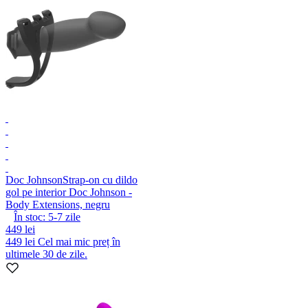
Doc Johnson
Strap-on cu dildo
gol pe interior Doc Johnson -
Body Extensions, negru
În stoc:
5-7
zile
449 lei
449 lei
Cel mai mic preț în
ultimele 30 de zile.