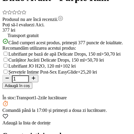
Produsul nu are încă recenzii.
Poți să-l evaluezi
Aici.
377 lei
Transport gratuit
Când cumperi acest produs, primești
377
puncte de loialitate.
Recomandăm utilizarea acestui produs:
Lubrifiant pe bază de apă Delicate Drops, 150 ml
+50,70 lei
Curățător Jucării Delicate Drops, 150 ml
+50,70 lei
Lubrifiant JO H2O, 120 ml
+102 lei
Șervețele Intime Post-Sex EasyGlide
+25,20 lei
Adaugă în coș
În stoc:
Transport
1-2
zile lucrătoare
Comandă
până la 17:00
și primești a doua zi lucrătoare.
Adaugă la lista de dorințe