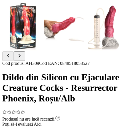
Item
Cod produs
:
AH309
Cod EAN
:
0848518053527
1
of
Dildo din Silicon cu Ejaculare
8
Creature Cocks - Resurrector
Phoenix, Roșu/Alb
Produsul nu are încă recenzii.
Poți să-l evaluezi
Aici.