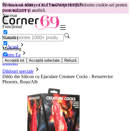
Pentru a vă oferi cea mai bună experiență.
Folosim cookie-uri pentru
😽
Svakom Klitty: CU 77 lei MAI IEFTIN
personalizare și analiză.
Cod: KLITTY →
Necesar
Funcțional
Statistici
Acasă
Marketing
Pentru Ea
Acceptă tot
Acceptă selectate
Refuză
Dildouri
Dildouri speciale
Dildo din Silicon cu Ejaculare Creature Cocks - Resurrector
Phoenix, Roșu/Alb