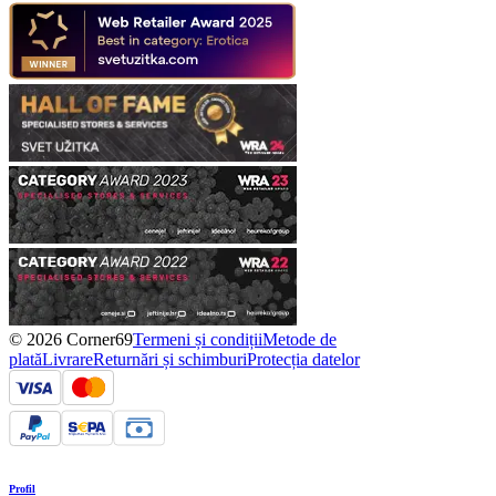
© 2026 Corner69
Termeni și condiții
Metode de
plată
Livrare
Returnări și schimburi
Protecția datelor
Profil