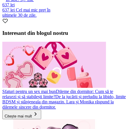
637 lei
637 lei
Cel mai mic preț în
ultimele 30 de zile.
Interesant din blogul nostru
Sfaturi pentru un sex mai bun
Dileme din dormitor: Cum să te
relaxezi și să stabilești limite?
De la jucării și preludiu la libido, limite
BDSM și stânjeneala din magazin. Lara și Monika răspund la
dilemele sincere din dormitor.
Citește mai mult