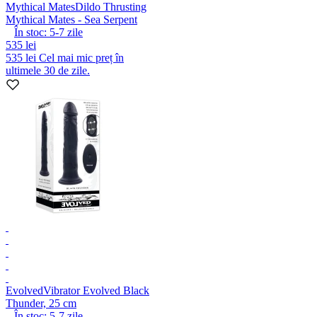
Mythical Mates
Dildo Thrusting
Mythical Mates - Sea Serpent
În stoc:
5-7
zile
535 lei
535 lei
Cel mai mic preț în
ultimele 30 de zile.
Evolved
Vibrator Evolved Black
Thunder, 25 cm
În stoc:
5-7
zile