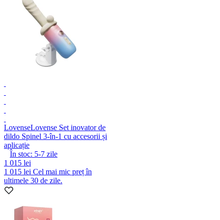
Lovense
Lovense Set inovator de
dildo Spinel 3-în-1 cu accesorii și
aplicație
În stoc:
5-7
zile
1 015 lei
1 015 lei
Cel mai mic preț în
ultimele 30 de zile.