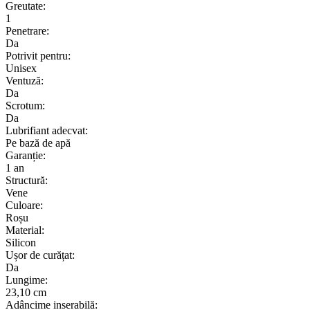
Greutate:
1
Penetrare:
Da
Potrivit pentru:
Unisex
Ventuză:
Da
Scrotum:
Da
Lubrifiant adecvat:
Pe bază de apă
Garanție:
1 an
Structură:
Vene
Culoare:
Roșu
Material:
Silicon
Ușor de curățat:
Da
Lungime:
23,10 cm
Adâncime inserabilă: