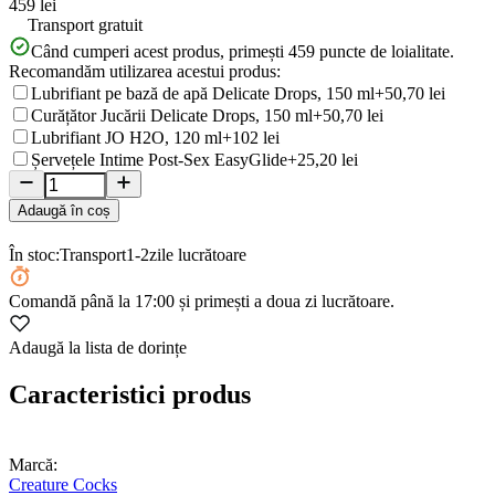
459 lei
Transport gratuit
Când cumperi acest produs, primești
459
puncte de loialitate.
Recomandăm utilizarea acestui produs:
Lubrifiant pe bază de apă Delicate Drops, 150 ml
+50,70 lei
Curățător Jucării Delicate Drops, 150 ml
+50,70 lei
Lubrifiant JO H2O, 120 ml
+102 lei
Șervețele Intime Post-Sex EasyGlide
+25,20 lei
Adaugă în coș
În stoc:
Transport
1-2
zile lucrătoare
Comandă
până la 17:00
și primești a doua zi lucrătoare.
Adaugă la lista de dorințe
Caracteristici produs
Marcă:
Creature Cocks