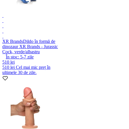
XR Brands
Dildo în formă de
dinozaur XR Brands - Jurassic
Cock, verde/albastru
În stoc:
5-7
zile
510 lei
510 lei
Cel mai mic preț în
ultimele 30 de zile.