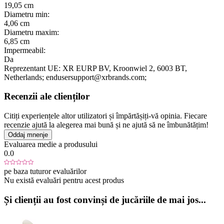
19,05 cm
Diametru min:
4,06 cm
Diametru maxim:
6,85 cm
Impermeabil:
Da
Reprezentant UE:
XR EURP BV
, Kroonwiel 2
, 6003 BT
,
Netherlands;
endusersupport@xrbrands.com;
Recenzii ale clienților
Citiți experiențele altor utilizatori și împărtășiți-vă opinia. Fiecare
recenzie ajută la alegerea mai bună și ne ajută să ne îmbunătățim!
Oddaj mnenje
Evaluarea medie a produsului
0.0
pe baza tuturor evaluărilor
Nu există evaluări pentru acest produs
Și clienții au fost convinși de jucăriile de mai jos...