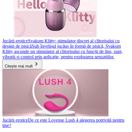
Jucării erotice
Svakom Klitty: stimulator discret al clitorisului cu
design de pisică
Sub învelișul jucăuș în formă de pisică, Svakom
Klitty ascunde un stimulator al clitorisului cu funcții de lins, supt,
vibrații și control prin aplicație, pentru explorarea senzațiilor.
Citește mai mult
Jucării erotice
De ce este Lovense Lush 4 alegerea potrivită pentru
tine?