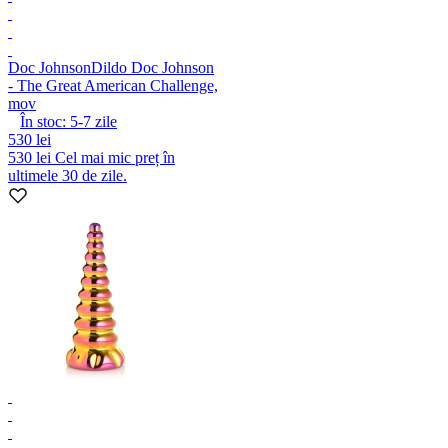
Doc Johnson
Dildo Doc Johnson
- The Great American Challenge,
mov
În stoc:
5-7
zile
530 lei
530 lei
Cel mai mic preț în
ultimele 30 de zile.