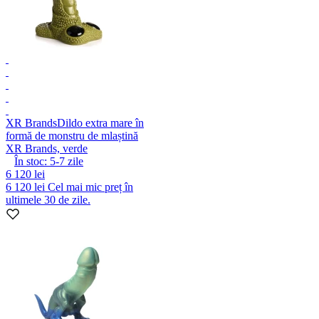
XR Brands
Dildo extra mare în
formă de monstru de mlaștină
XR Brands, verde
În stoc:
5-7
zile
6 120 lei
6 120 lei
Cel mai mic preț în
ultimele 30 de zile.