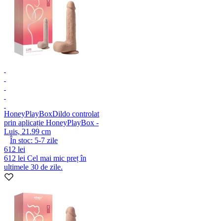
HoneyPlayBox
Dildo controlat
prin aplicație HoneyPlayBox -
Luis, 21.99 cm
În stoc:
5-7
zile
612 lei
612 lei
Cel mai mic preț în
ultimele 30 de zile.