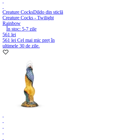
Creature Cocks
Dildo din sticlă
Creature Cocks - Twilight
Rainbow
În stoc:
5-7
zile
561 lei
561 lei
Cel mai mic preț în
ultimele 30 de zile.