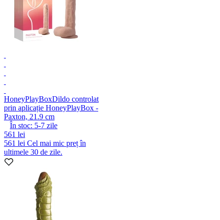
HoneyPlayBox
Dildo controlat
prin aplicație HoneyPlayBox -
Paxton, 21.9 cm
În stoc:
5-7
zile
561 lei
561 lei
Cel mai mic preț în
ultimele 30 de zile.