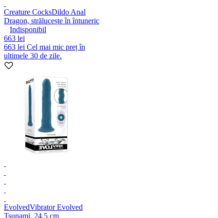
Creature Cocks
Dildo Anal
Dragon, strălucește în întuneric
Indisponibil
663 lei
663 lei
Cel mai mic preț în
ultimele 30 de zile.
Evolved
Vibrator Evolved
Tsunami, 24.5 cm