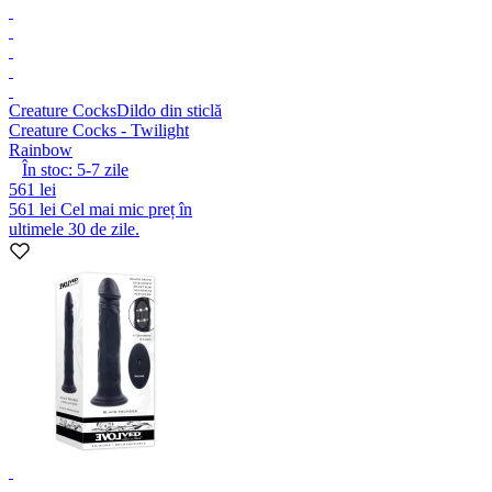
Creature Cocks
Dildo din sticlă
Creature Cocks - Twilight
Rainbow
În stoc:
5-7
zile
561 lei
561 lei
Cel mai mic preț în
ultimele 30 de zile.