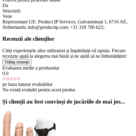
Da
Structură:
Vene
Reprezentant UE:
Product IP Services
, Galvanistraat 1
, 6716 AE
,
Netherlands;
info@productip.com;
+31 318 700 622;
Recenzii ale clienților
Citiți experiențele altor utilizatori și împărtășiți-vă opinia. Fiecare
recenzie ajută la alegerea mai bună și ne ajută să ne îmbunătățim!
Oddaj mnenje
Evaluarea medie a produsului
0.0
pe baza tuturor evaluărilor
Nu există evaluări pentru acest produs
Și clienții au fost convinși de jucăriile de mai jos...