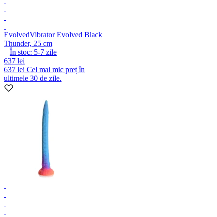
Evolved
Vibrator Evolved Black
Thunder, 25 cm
În stoc:
5-7
zile
637 lei
637 lei
Cel mai mic preț în
ultimele 30 de zile.