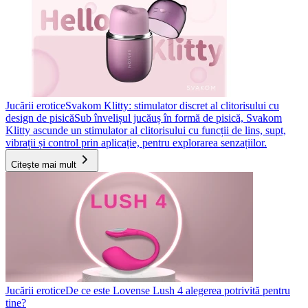
Jucării erotice
Svakom Klitty: stimulator discret al clitorisului cu
design de pisică
Sub învelișul jucăuș în formă de pisică, Svakom
Klitty ascunde un stimulator al clitorisului cu funcții de lins, supt,
vibrații și control prin aplicație, pentru explorarea senzațiilor.
Citește mai mult
Jucării erotice
De ce este Lovense Lush 4 alegerea potrivită pentru
tine?