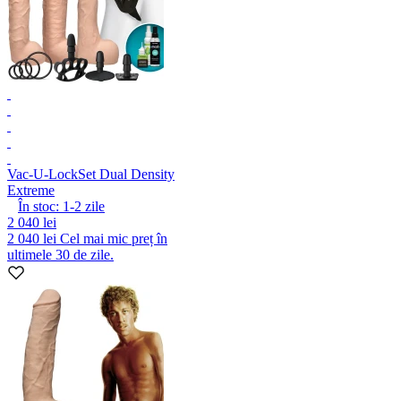
Vac-U-Lock
Set Dual Density
Extreme
În stoc:
1-2
zile
2 040 lei
2 040 lei
Cel mai mic preț în
ultimele 30 de zile.