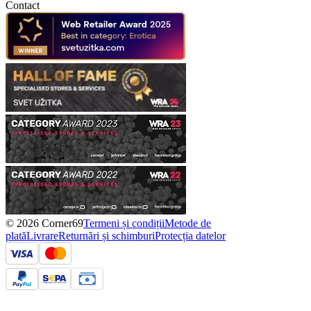
Contact
© 2026 Corner69
Termeni și condiții
Metode de
plată
Livrare
Returnări și schimburi
Protecția datelor