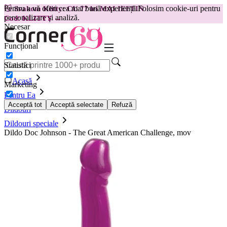
Pentru a vă oferi cea mai bună experiență.
Folosim cookie-uri pentru
😽
Svakom Klitty: CU 77 lei MAI IEFTIN
personalizare și analiză.
Cod: KLITTY →
Necesar
Funcțional
Statistici
Acasă
Marketing
Pentru Ea
Acceptă tot
Acceptă selectate
Refuză
Dildouri
Dildouri speciale
Dildo Doc Johnson - The Great American Challenge, mov