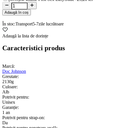
Adaugă în coș
În stoc:
Transport
5-7
zile lucrătoare
Adaugă la lista de dorințe
Caracteristici produs
Marcă:
Doc Johnson
Greutate:
2130g
Culoare:
Alb
Potrivit pentru:
Unisex
Garanție:
1 an
Potrivit pentru strap-on:
Da
Potrivit pentru penetrare anală: