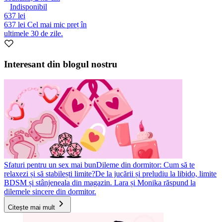
Indisponibil
637 lei
637 lei
Cel mai mic preț în
ultimele 30 de zile.
Interesant din blogul nostru
Sfaturi pentru un sex mai bun
Dileme din dormitor: Cum să te
relaxezi și să stabilești limite?
De la jucării și preludiu la libido, limite
BDSM și stânjeneala din magazin. Lara și Monika răspund la
dilemele sincere din dormitor.
Citește mai mult