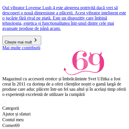
Oul vibrator Lovense Lush 4 este alegerea potrivită dacă vrei să
descoperi o nouă dimensiune a plăcerii. Acest vibrator inteligent este
o jucărie fără rival pe piață. Este un dispozitiv care îmbină
tehnologia, estetica și funcționalitatea într-unul dintre cele mai
avansate produse de până acum.
Citește mai mult
Mai multe contribuții
Magazinul cu accesorii erotice și îmbrăcăminte Svet Užitka a fost
creat în 2011 cu dorința de a oferi clienților noștri o gamă largă de
produse care aduc plăcere într-un fel sau altul și în același timp oferă
o experiență excelentă de utilizare la cumpără
Categorii
Ajutor și sfaturi
Contul meu
Corner69