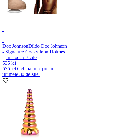
Doc Johnson
Dildo Doc Johnson
- Signature Cocks John Holmes
În stoc:
5-7
zile
535 lei
535 lei
Cel mai mic preț în
ultimele 30 de zile.