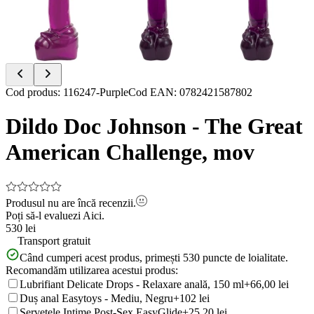
Item
Cod produs
:
116247-Purple
Cod EAN
:
0782421587802
1
of
Dildo Doc Johnson - The Great
4
American Challenge, mov
Produsul nu are încă recenzii.
Poți să-l evaluezi
Aici.
530 lei
Transport gratuit
Când cumperi acest produs, primești
530
puncte de loialitate.
Recomandăm utilizarea acestui produs:
Lubrifiant Delicate Drops - Relaxare anală, 150 ml
+66,00 lei
Duș anal Easytoys - Mediu, Negru
+102 lei
Șervețele Intime Post-Sex EasyGlide
+25,20 lei