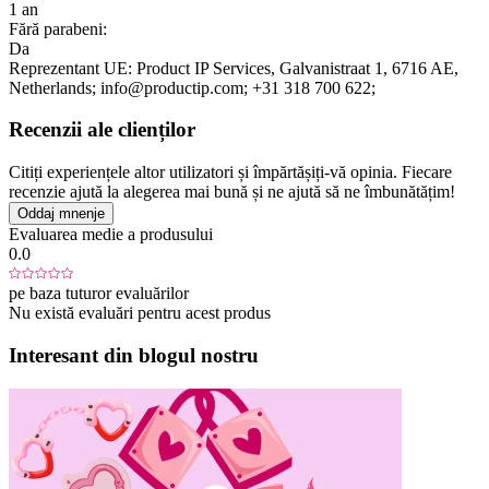
1 an
Fără parabeni:
Da
Reprezentant UE:
Product IP Services
, Galvanistraat 1
, 6716 AE
,
Netherlands;
info@productip.com;
+31 318 700 622;
Recenzii ale clienților
Citiți experiențele altor utilizatori și împărtășiți-vă opinia. Fiecare
recenzie ajută la alegerea mai bună și ne ajută să ne îmbunătățim!
Oddaj mnenje
Evaluarea medie a produsului
0.0
pe baza tuturor evaluărilor
Nu există evaluări pentru acest produs
Interesant din blogul nostru