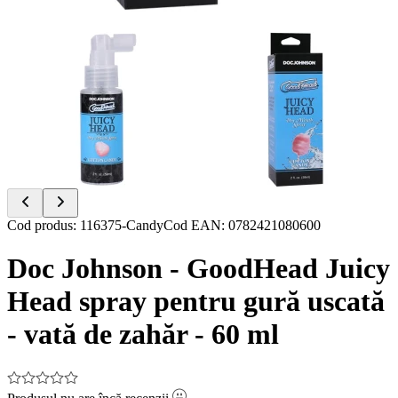
Item
Cod produs
:
116375-Candy
Cod EAN
:
0782421080600
1
of
Doc Johnson - GoodHead Juicy
2
Head spray pentru gură uscată
- vată de zahăr - 60 ml