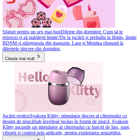
Sfaturi pentru un sex mai bun
Dileme din dormitor: Cum să te
relaxezi și să stabilești limite?
De la jucării și preludiu la libido, limite
BDSM și stânjeneala din magazin. Lara și Monika răspund la
dilemele sincere din dormitor.
Citește mai mult
Jucării erotice
Svakom Klitty: stimulator discret al clitorisului cu
design de pisică
Sub învelișul jucăuș în formă de pisică, Svakom
Klitty ascunde un stimulator al clitorisului cu funcții de lins, supt,
vibrații și control prin aplicație, pentru explorarea senzațiilor.