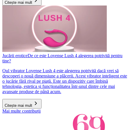
Citește mai mult
Jucării erotice
De ce este Lovense Lush 4 alegerea potrivită pentru
tine?
Oul vibrator Lovense Lush 4 este alegerea potrivită dacă vrei să
descoperi o nouă dimensiune a plăcerii. Acest vibrator inteligent este
o jucărie fără rival pe piață. Este un dispozitiv care îmbină
tehnologia, estetica și funcționalitatea într-unul dintre cele mai
avansate produse de până acum.
Citește mai mult
Mai multe contribuții