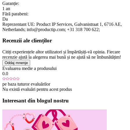
Garanție:
1 an
Fără parabeni:
Da
Reprezentant UE:
Product IP Services
, Galvanistraat 1
, 6716 AE
,
Netherlands;
info@productip.com;
+31 318 700 622;
Recenzii ale clienților
Citiți experiențele altor utilizatori și împărtășiți-vă opinia. Fiecare
recenzie ajută la alegerea mai bună și ne ajută să ne îmbunătățim!
Oddaj mnenje
Evaluarea medie a produsului
0.0
pe baza tuturor evaluărilor
Nu există evaluări pentru acest produs
Interesant din blogul nostru