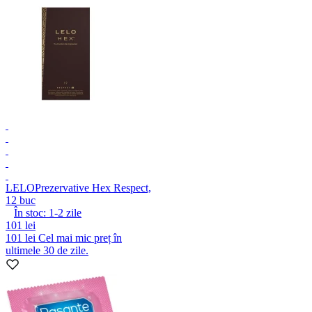
LELO
Prezervative Hex Respect,
12 buc
În stoc:
1-2
zile
101 lei
101 lei
Cel mai mic preț în
ultimele 30 de zile.