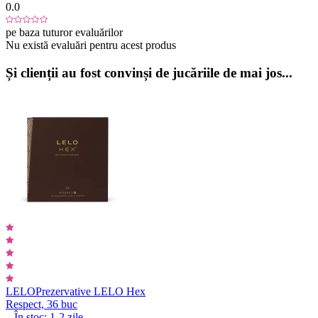
0.0
pe baza tuturor evaluărilor
Nu există evaluări pentru acest produs
Și clienții au fost convinși de jucăriile de mai jos...
LELO
Prezervative LELO Hex
Respect, 36 buc
În stoc:
1-2
zile