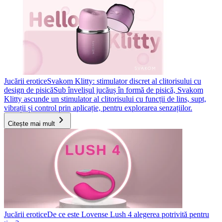
Jucării erotice
Svakom Klitty: stimulator discret al clitorisului cu
design de pisică
Sub învelișul jucăuș în formă de pisică, Svakom
Klitty ascunde un stimulator al clitorisului cu funcții de lins, supt,
vibrații și control prin aplicație, pentru explorarea senzațiilor.
Citește mai mult
Jucării erotice
De ce este Lovense Lush 4 alegerea potrivită pentru