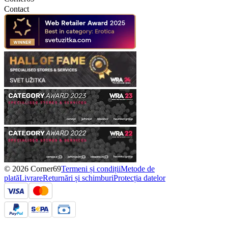
Contact
© 2026 Corner69
Termeni și condiții
Metode de
plată
Livrare
Returnări și schimburi
Protecția datelor