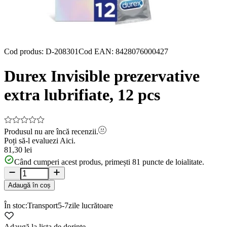
Cod produs
:
D-208301
Cod EAN
:
8428076000427
Durex Invisible prezervative
extra lubrifiate, 12 pcs
Produsul nu are încă recenzii.
Poți să-l evaluezi
Aici.
81,30 lei
Când cumperi acest produs, primești
81
puncte de loialitate.
Adaugă în coș
În stoc:
Transport
5-7
zile lucrătoare
Adaugă la lista de dorințe