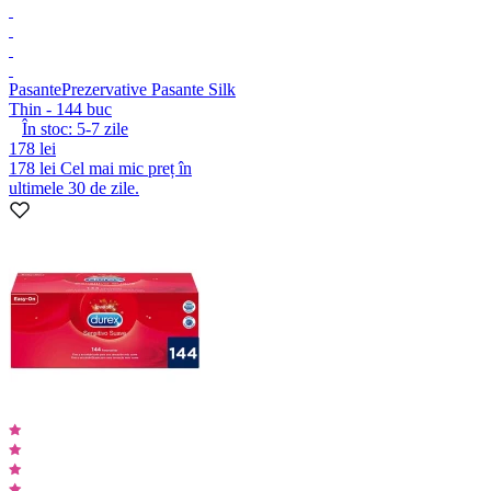
Pasante
Prezervative Pasante Silk
Thin - 144 buc
În stoc:
5-7
zile
178 lei
178 lei
Cel mai mic preț în
ultimele 30 de zile.