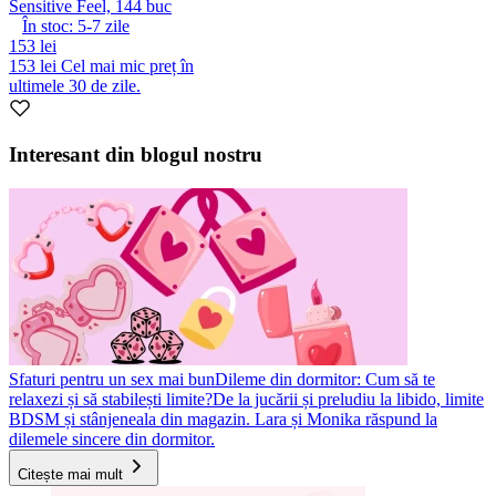
Sensitive Feel, 144 buc
În stoc:
5-7
zile
153 lei
153 lei
Cel mai mic preț în
ultimele 30 de zile.
Interesant din blogul nostru
Sfaturi pentru un sex mai bun
Dileme din dormitor: Cum să te
relaxezi și să stabilești limite?
De la jucării și preludiu la libido, limite
BDSM și stânjeneala din magazin. Lara și Monika răspund la
dilemele sincere din dormitor.
Citește mai mult