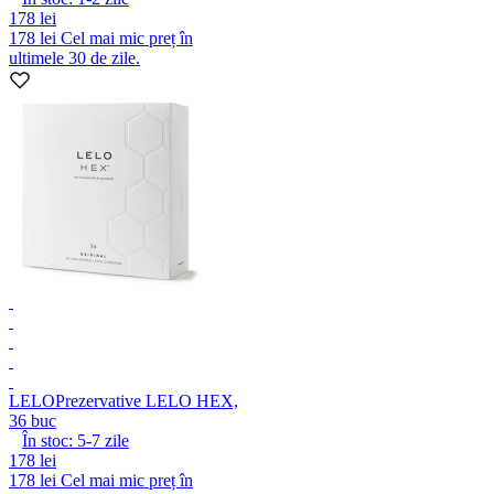
178 lei
178 lei
Cel mai mic preț în
ultimele 30 de zile.
LELO
Prezervative LELO HEX,
36 buc
În stoc:
5-7
zile
178 lei
178 lei
Cel mai mic preț în