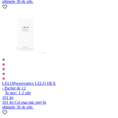
ultimele 30 de zile.
LELO
Prezervative LELO HEX
- Pachet de 12
În stoc:
1-2
zile
101 lei
101 lei
Cel mai mic preț în
ultimele 30 de zile.