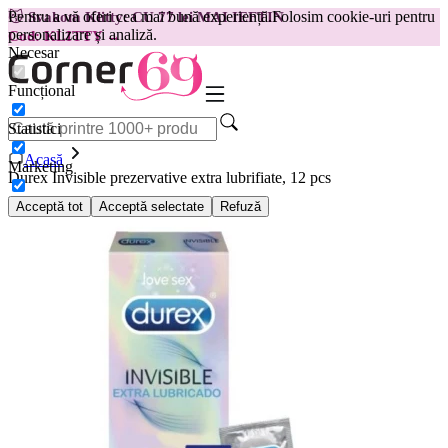
Pentru a vă oferi cea mai bună experiență.
Folosim cookie-uri pentru
😽
Svakom Klitty: CU 77 lei MAI IEFTIN
personalizare și analiză.
Cod: KLITTY →
Necesar
Funcțional
Statistici
Acasă
Marketing
Durex Invisible prezervative extra lubrifiate, 12 pcs
Acceptă tot
Acceptă selectate
Refuză