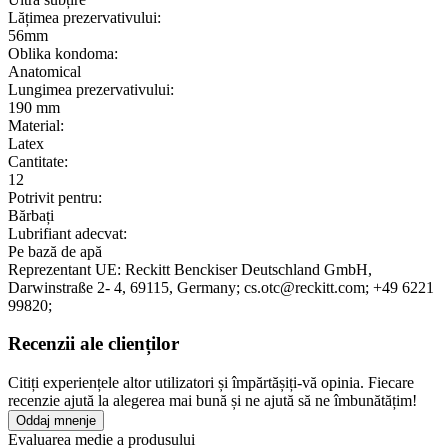
Lățimea prezervativului:
56mm
Oblika kondoma:
Anatomical
Lungimea prezervativului:
190 mm
Material:
Latex
Cantitate:
12
Potrivit pentru:
Bărbați
Lubrifiant adecvat:
Pe bază de apă
Reprezentant UE:
Reckitt Benckiser Deutschland GmbH
,
Darwinstraße 2- 4
, 69115
, Germany;
cs.otc@reckitt.com;
+49 6221
99820;
Recenzii ale clienților
Citiți experiențele altor utilizatori și împărtășiți-vă opinia. Fiecare
recenzie ajută la alegerea mai bună și ne ajută să ne îmbunătățim!
Oddaj mnenje
Evaluarea medie a produsului