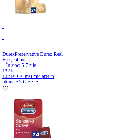
Durex
Prezervative Durex Real
Feel, 24 buc
În stoc:
5-7
zile
132 lei
132 lei
Cel mai mic preț în
ultimele 30 de zile.