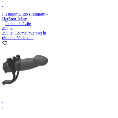
Fleshlight
Dildo Fleshlight -
HerSpot, Mare
În stoc:
5-7
zile
255 lei
255 lei
Cel mai mic preț în
ultimele 30 de zile.