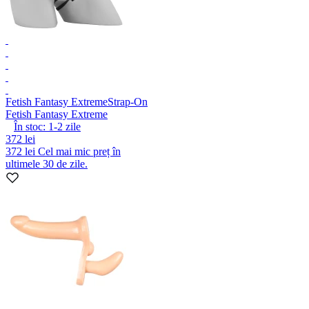
Fetish Fantasy Extreme
Strap-On
Fetish Fantasy Extreme
În stoc:
1-2
zile
372 lei
372 lei
Cel mai mic preț în
ultimele 30 de zile.