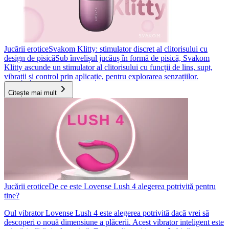
Jucării erotice
Svakom Klitty: stimulator discret al clitorisului cu
design de pisică
Sub învelișul jucăuș în formă de pisică, Svakom
Klitty ascunde un stimulator al clitorisului cu funcții de lins, supt,
vibrații și control prin aplicație, pentru explorarea senzațiilor.
Citește mai mult
Jucării erotice
De ce este Lovense Lush 4 alegerea potrivită pentru
tine?
Oul vibrator Lovense Lush 4 este alegerea potrivită dacă vrei să
descoperi o nouă dimensiune a plăcerii. Acest vibrator inteligent este