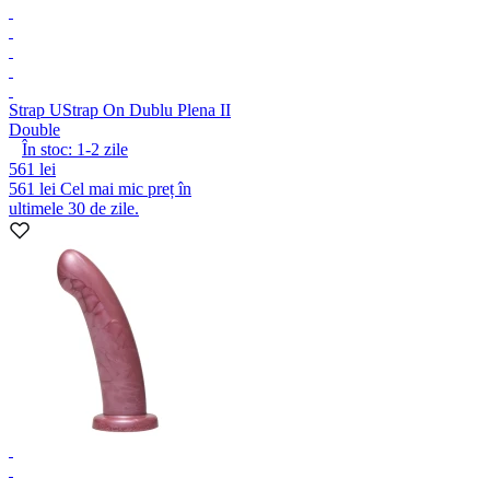
Strap U
Strap On Dublu Plena II
Double
În stoc:
1-2
zile
561 lei
561 lei
Cel mai mic preț în
ultimele 30 de zile.