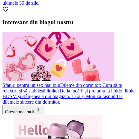
ultimele 30 de zile.
Interesant din blogul nostru
Sfaturi pentru un sex mai bun
Dileme din dormitor: Cum să te
relaxezi și să stabilești limite?
De la jucării și preludiu la libido, limite
BDSM și stânjeneala din magazin. Lara și Monika răspund la
dilemele sincere din dormitor.
Citește mai mult