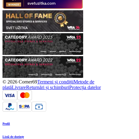
© 2026 Corner69
Termeni și condiții
Metode de
plată
Livrare
Returnări și schimburi
Protecția datelor
Profil
Listă de dorințe