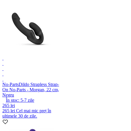
No-Parts
Dildo Strapless Strap-
On No-Parts - Morgan, 22 cm,
Negru
În stoc:
5-7
zile
265 lei
265 lei
Cel mai mic preț în
ultimele 30 de zile.