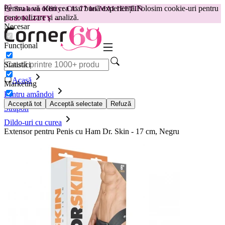
Pentru a vă oferi cea mai bună experiență.
Folosim cookie-uri pentru
😽
Svakom Klitty: CU 77 lei MAI IEFTIN
personalizare și analiză.
Cod: KLITTY →
Necesar
Funcțional
Statistici
Acasă
Marketing
Pentru amândoi
Acceptă tot
Acceptă selectate
Refuză
Strapon
Dildo-uri cu curea
Extensor pentru Penis cu Ham Dr. Skin - 17 cm, Negru