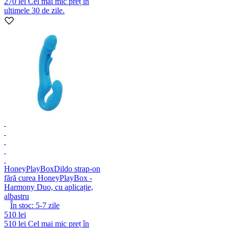
270 lei
Cel mai mic preț în
ultimele 30 de zile.
HoneyPlayBox
Dildo strap-on
fără curea HoneyPlayBox -
Harmony Duo, cu aplicație,
albastru
În stoc:
5-7
zile
510 lei
510 lei
Cel mai mic preț în