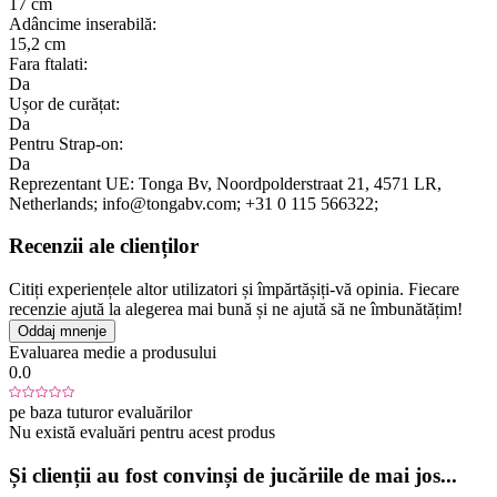
17 cm
Adâncime inserabilă:
15,2 cm
Fara ftalati:
Da
Ușor de curățat:
Da
Pentru Strap-on:
Da
Reprezentant UE:
Tonga Bv
, Noordpolderstraat 21
, 4571 LR
,
Netherlands;
info@tongabv.com;
+31 0 115 566322;
Recenzii ale clienților
Citiți experiențele altor utilizatori și împărtășiți-vă opinia. Fiecare
recenzie ajută la alegerea mai bună și ne ajută să ne îmbunătățim!
Oddaj mnenje
Evaluarea medie a produsului
0.0
pe baza tuturor evaluărilor
Nu există evaluări pentru acest produs
Și clienții au fost convinși de jucăriile de mai jos...