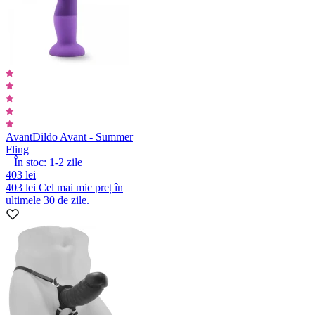
Avant
Dildo Avant - Summer
Fling
În stoc:
1-2
zile
403 lei
403 lei
Cel mai mic preț în
ultimele 30 de zile.