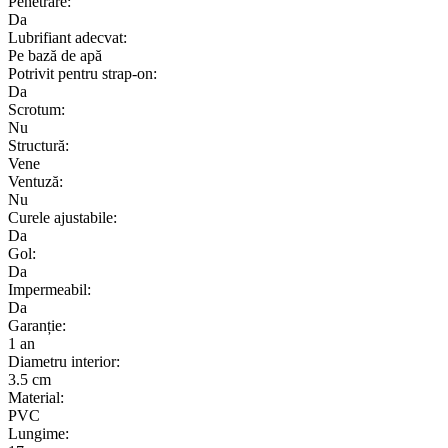
Penetrare:
Da
Lubrifiant adecvat:
Pe bază de apă
Potrivit pentru strap-on:
Da
Scrotum:
Nu
Structură:
Vene
Ventuză:
Nu
Curele ajustabile:
Da
Gol:
Da
Impermeabil:
Da
Garanție:
1 an
Diametru interior:
3.5 cm
Material:
PVC
Lungime: