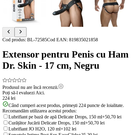
Item
Cod produs
:
BL-72585
Cod EAN
:
819835021858
1
of
Extensor pentru Penis cu Ham
4
Dr. Skin - 17 cm, Negru
Produsul nu are încă recenzii.
Poți să-l evaluezi
Aici.
224 lei
Când cumperi acest produs, primești
224
puncte de loialitate.
Recomandăm utilizarea acestui produs:
Lubrifiant pe bază de apă Delicate Drops, 150 ml
+50,70 lei
Curățător Jucării Delicate Drops, 150 ml
+50,70 lei
Lubrifiant JO H2O, 120 ml
+102 lei
Șervețele Intime Post-Sex EasyGlide
+25,20 lei