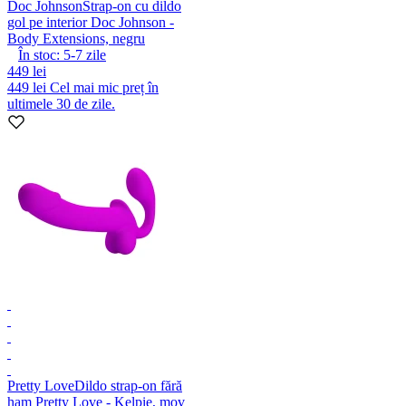
Doc Johnson
Strap-on cu dildo
gol pe interior Doc Johnson -
Body Extensions, negru
În stoc:
5-7
zile
449 lei
449 lei
Cel mai mic preț în
ultimele 30 de zile.
Pretty Love
Dildo strap-on fără
ham Pretty Love - Kelpie, mov