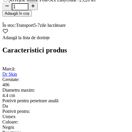
Adaugă în coș
În stoc:
Transport
5-7
zile lucrătoare
Adaugă la lista de dorințe
Caracteristici produs
Marcă:
Dr Skin
Greutate:
406
Diametru maxim:
4.4 cm
Potrivit pentru penetrare anală:
Da
Potrivit pentru:
Unisex
Culoare:
Negru