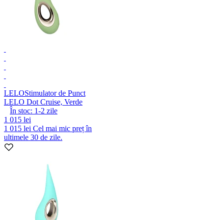
LELO
Stimulator de Punct
LELO Dot Cruise, Verde
În stoc:
1-2
zile
1 015 lei
1 015 lei
Cel mai mic preț în
ultimele 30 de zile.