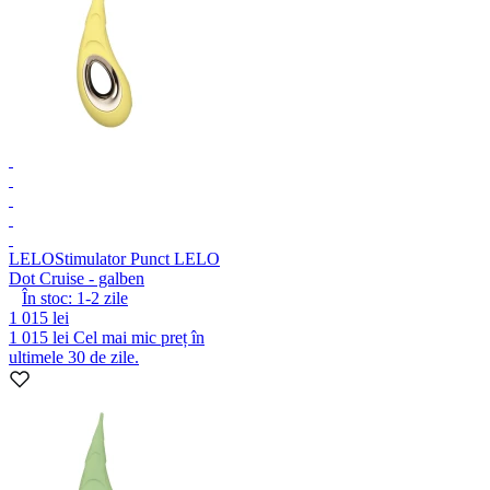
LELO
Stimulator Punct LELO
Dot Cruise - galben
În stoc:
1-2
zile
1 015 lei
1 015 lei
Cel mai mic preț în
ultimele 30 de zile.