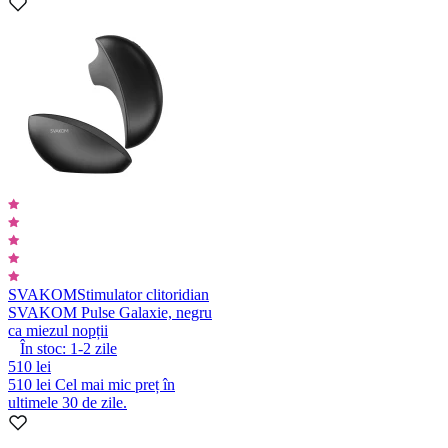
SVAKOM
Stimulator clitoridian
SVAKOM Pulse Galaxie, negru
ca miezul nopții
În stoc:
1-2
zile
510 lei
510 lei
Cel mai mic preț în
ultimele 30 de zile.