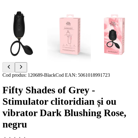
Item
Cod produs
:
120689-Black
Cod EAN
:
5061018991723
1
of
Fifty Shades of Grey -
3
Stimulator clitoridian și ou
vibrator Dark Blushing Rose,
negru