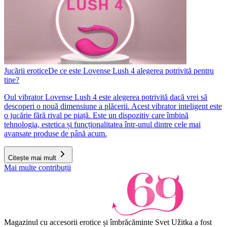
Jucării erotice
De ce este Lovense Lush 4 alegerea potrivită pentru
tine?
Oul vibrator Lovense Lush 4 este alegerea potrivită dacă vrei să
descoperi o nouă dimensiune a plăcerii. Acest vibrator inteligent este
o jucărie fără rival pe piață. Este un dispozitiv care îmbină
tehnologia, estetica și funcționalitatea într-unul dintre cele mai
avansate produse de până acum.
Citește mai mult
Mai multe contribuții
Magazinul cu accesorii erotice și îmbrăcăminte Svet Užitka a fost