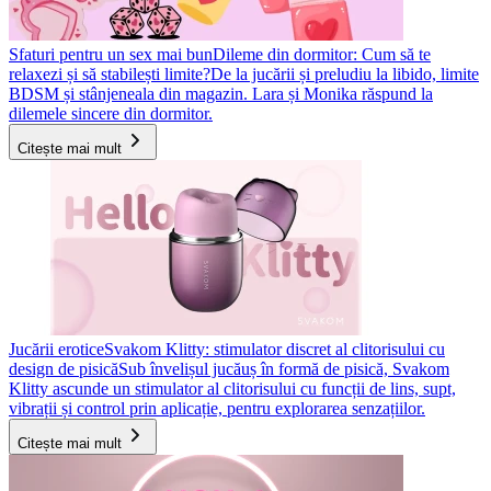
Sfaturi pentru un sex mai bun
Dileme din dormitor: Cum să te
relaxezi și să stabilești limite?
De la jucării și preludiu la libido, limite
BDSM și stânjeneala din magazin. Lara și Monika răspund la
dilemele sincere din dormitor.
Citește mai mult
Jucării erotice
Svakom Klitty: stimulator discret al clitorisului cu
design de pisică
Sub învelișul jucăuș în formă de pisică, Svakom
Klitty ascunde un stimulator al clitorisului cu funcții de lins, supt,
vibrații și control prin aplicație, pentru explorarea senzațiilor.
Citește mai mult