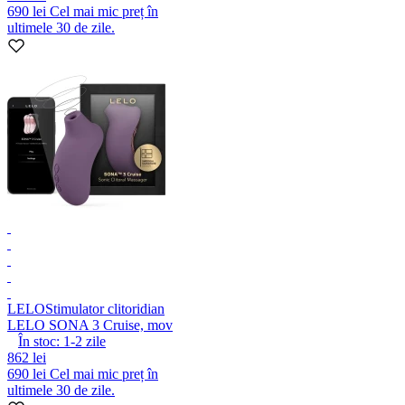
690 lei
Cel mai mic preț în
ultimele 30 de zile.
LELO
Stimulator clitoridian
LELO SONA 3 Cruise, mov
În stoc:
1-2
zile
862 lei
690 lei
Cel mai mic preț în
ultimele 30 de zile.