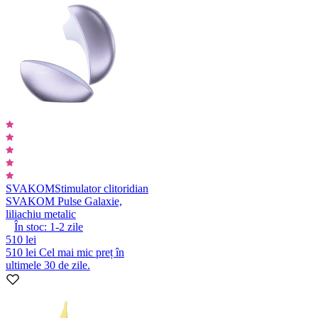
SVAKOM
Stimulator clitoridian
SVAKOM Pulse Galaxie,
liliachiu metalic
În stoc:
1-2
zile
510 lei
510 lei
Cel mai mic preț în
ultimele 30 de zile.