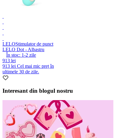
LELO
Stimulator de punct
LELO Dot - Albastru
În stoc:
1-2
zile
913 lei
913 lei
Cel mai mic preț în
ultimele 30 de zile.
Interesant din blogul nostru