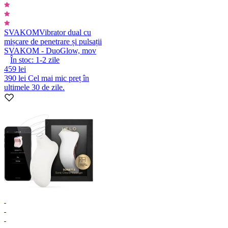
SVAKOM
Vibrator dual cu
mișcare de penetrare și pulsații
SVAKOM - DuoGlow, mov
În stoc:
1-2
zile
459 lei
390 lei
Cel mai mic preț în
ultimele 30 de zile.