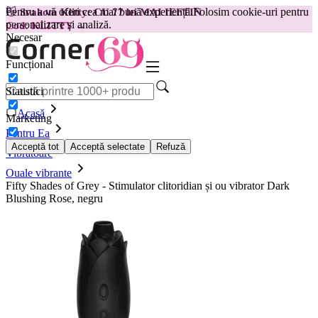
Pentru a vă oferi cea mai bună experiență.
Folosim cookie-uri pentru
😽
Svakom Klitty: CU 77 lei MAI IEFTIN
personalizare și analiză.
Cod: KLITTY →
Necesar
Funcțional
Statistici
Acasă
Marketing
Pentru Ea
Acceptă tot
Acceptă selectate
Refuză
Vibratoare
Ouale vibrante
Fifty Shades of Grey - Stimulator clitoridian și ou vibrator Dark
Blushing Rose, negru