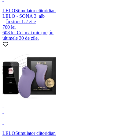
LELO
Stimulator clitoridian
LELO - SONA 3, alb
În stoc:
1-2
zile
760 lei
608 lei
Cel mai mic preț în
ultimele 30 de zile.
LELO
Stimulator clitoridian