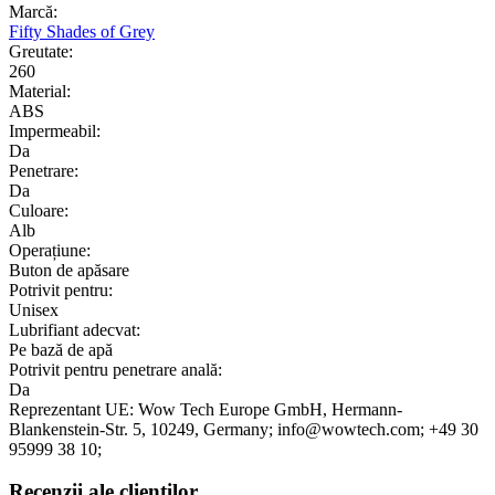
Marcă:
Fifty Shades of Grey
Greutate:
260
Material:
ABS
Impermeabil:
Da
Penetrare:
Da
Culoare:
Alb
Operațiune:
Buton de apăsare
Potrivit pentru:
Unisex
Lubrifiant adecvat:
Pe bază de apă
Potrivit pentru penetrare anală:
Da
Reprezentant UE:
Wow Tech Europe GmbH
, Hermann-
Blankenstein-Str. 5
, 10249
, Germany;
info@wowtech.com;
+49 30
95999 38 10;
Recenzii ale clienților