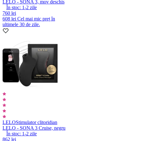
LELO - SONA 3, mov deschis
În stoc:
1-2
zile
760 lei
608 lei
Cel mai mic preț în
ultimele 30 de zile.
LELO
Stimulator clitoridian
LELO - SONA 3 Cruise, negru
În stoc:
1-2
zile
862 lei