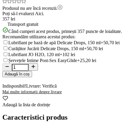
Produsul nu are încă recenzii.
Poți să-l evaluezi
Aici.
357 lei
Transport gratuit
Când cumperi acest produs, primești
357
puncte de loialitate.
Recomandăm utilizarea acestui produs:
Lubrifiant pe bază de apă Delicate Drops, 150 ml
+50,70 lei
Curățător Jucării Delicate Drops, 150 ml
+50,70 lei
Lubrifiant JO H2O, 120 ml
+102 lei
Șervețele Intime Post-Sex EasyGlide
+25,20 lei
Adaugă în coș
Indisponibil!
Livrare: Verifică
Mai multe informații despre livrare
Adaugă la lista de dorințe
Caracteristici produs