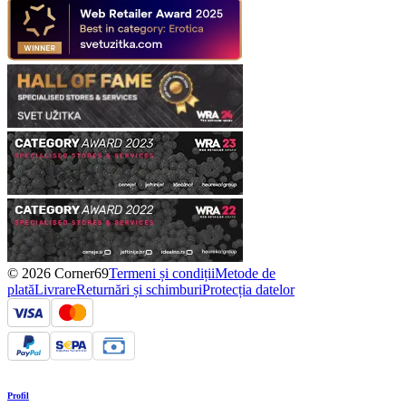
© 2026 Corner69
Termeni și condiții
Metode de
plată
Livrare
Returnări și schimburi
Protecția datelor
Profil