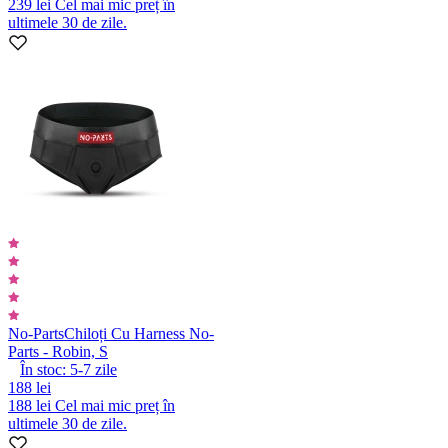
239 lei
Cel mai mic preț în
ultimele 30 de zile.
No-Parts
Chiloți Cu Harness No-
Parts - Robin, S
În stoc:
5-7
zile
188 lei
188 lei
Cel mai mic preț în
ultimele 30 de zile.