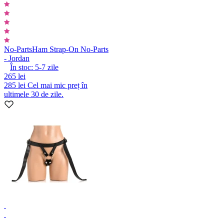
No-Parts
Ham Strap-On No-Parts
- Jordan
În stoc:
5-7
zile
265 lei
285 lei
Cel mai mic preț în
ultimele 30 de zile.