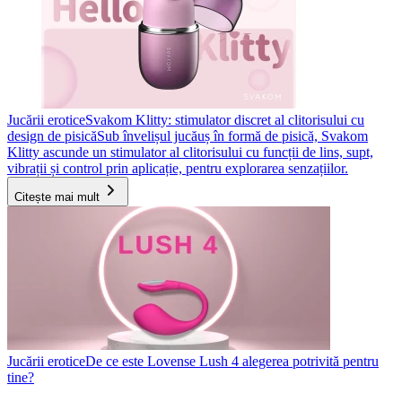
Jucării erotice
Svakom Klitty: stimulator discret al clitorisului cu
design de pisică
Sub învelișul jucăuș în formă de pisică, Svakom
Klitty ascunde un stimulator al clitorisului cu funcții de lins, supt,
vibrații și control prin aplicație, pentru explorarea senzațiilor.
Citește mai mult
Jucării erotice
De ce este Lovense Lush 4 alegerea potrivită pentru
tine?