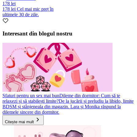
178 lei
178 lei
Cel mai mic preț în
ultimele 30 de zile.
Interesant din blogul nostru
Sfaturi pentru un sex mai bun
Dileme din dormitor: Cum să te
relaxezi și să stabilești limite?
De la jucării și preludiu la libido, limite
BDSM și stânjeneala din magazin. Lara și Monika răspund la
dilemele sincere din dormitor.
Citește mai mult