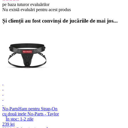
pe baza tuturor evaluărilor
Nu există evaluări pentru acest produs
Și clienții au fost convinși de jucăriile de mai jos...
No-Parts
Ham pentru Strap-On
cu două inele No-Parts - Taylor
În stoc:
1-2
zile
239 lei