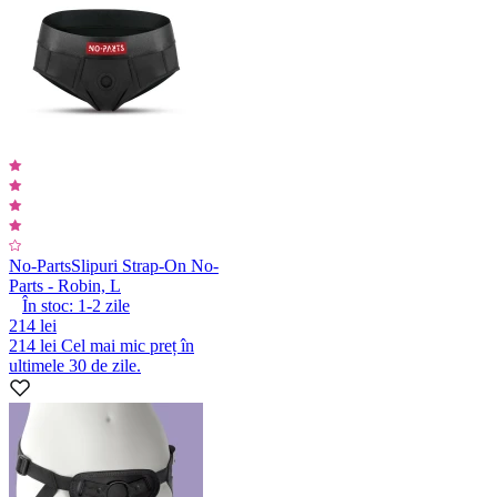
No-Parts
Slipuri Strap-On No-
Parts - Robin, L
În stoc:
1-2
zile
214 lei
214 lei
Cel mai mic preț în
ultimele 30 de zile.