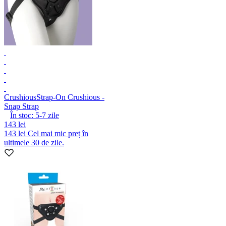
Crushious
Strap-On Crushious -
Snap Strap
În stoc:
5-7
zile
143 lei
143 lei
Cel mai mic preț în
ultimele 30 de zile.