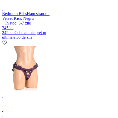
Bedroom Bliss
Ham strap-on
Velvet Kiss, Negru
În stoc:
5-7
zile
245 lei
245 lei
Cel mai mic preț în
ultimele 30 de zile.