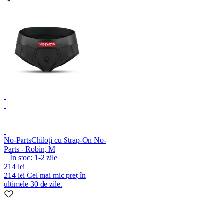
No-Parts
Chiloți cu Strap-On No-
Parts - Robin, M
În stoc:
1-2
zile
214 lei
214 lei
Cel mai mic preț în
ultimele 30 de zile.