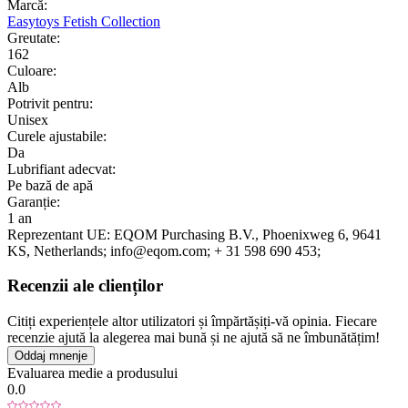
Marcă:
Easytoys Fetish Collection
Greutate:
162
Culoare:
Alb
Potrivit pentru:
Unisex
Curele ajustabile:
Da
Lubrifiant adecvat:
Pe bază de apă
Garanție:
1 an
Reprezentant UE:
EQOM Purchasing B.V.
, Phoenixweg 6
, 9641
KS
, Netherlands;
info@eqom.com;
+ 31 598 690 453;
Recenzii ale clienților
Citiți experiențele altor utilizatori și împărtășiți-vă opinia. Fiecare
recenzie ajută la alegerea mai bună și ne ajută să ne îmbunătățim!
Oddaj mnenje
Evaluarea medie a produsului
0.0