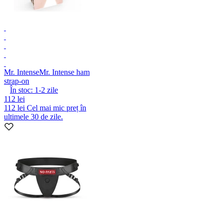
Mr. Intense
Mr. Intense ham
strap-on
În stoc:
1-2
zile
112 lei
112 lei
Cel mai mic preț în
ultimele 30 de zile.