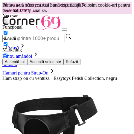
Pentru a vă oferi cea mai bună experiență.
Folosim cookie-uri pentru
😽
Svakom Klitty: CU 77 lei MAI IEFTIN
personalizare și analiză.
Cod: KLITTY →
Necesar
Funcțional
Statistici
Acasă
Marketing
Pentru amândoi
Acceptă tot
Acceptă selectate
Refuză
Strapon
Hamuri pentru Strap-On
Ham strap-on cu ventuză - Easytoys Fetish Collection, negru