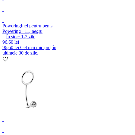
Powering
Inel pentru penis
Powering - 11, negru
În stoc:
1-2
zile
96,60 lei
96,60 lei
Cel mai mic preț în
ultimele 30 de zile.