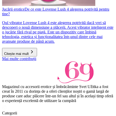
Jucării erotice
De ce este Lovense Lush 4 alegerea potrivită pentru
tine?
Oul vibrator Lovense Lush 4 este alegerea potrivită dacă vrei să
descoperi o nouă dimensiune a plăcerii. Acest vibrator inteligent este
o jucărie fără rival pe piață. Este un dispozitiv care îmbină
tehnologia, estetica și funcționalitatea într-unul dintre cele mai
avansate produse de până acum.
Citește mai mult
Mai multe contribuții
Magazinul cu accesorii erotice și îmbrăcăminte Svet Užitka a fost
creat în 2011 cu dorința de a oferi clienților noștri o gamă largă de
produse care aduc plăcere într-un fel sau altul și în același timp oferă
o experiență excelentă de utilizare la cumpără
Categorii