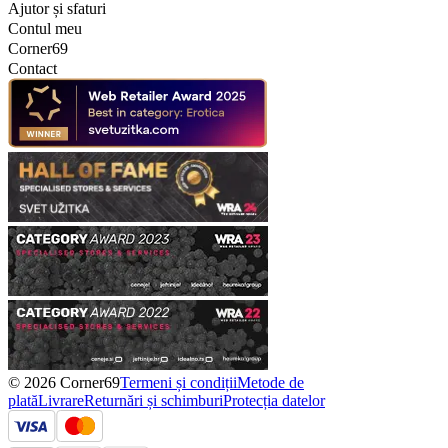
Ajutor și sfaturi
Contul meu
Corner69
Contact
© 2026 Corner69
Termeni și condiții
Metode de
plată
Livrare
Returnări și schimburi
Protecția datelor