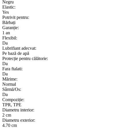
Negru
Elastic:
Yes
Potrivit pentru:
Bărbați
Garanție:
1 an
Flexibil:
Da
Lubrifiant adecvat:
Pe bază de apă
Protecție pentru călătorie:
Da
Fara ftalati:
Da
Mărime:
Normal
Sârmă/Os:
Da
Compoziție:
TPR, TPE
Diametru interior:
2 cm
Diametru exterior:
4.70 cm