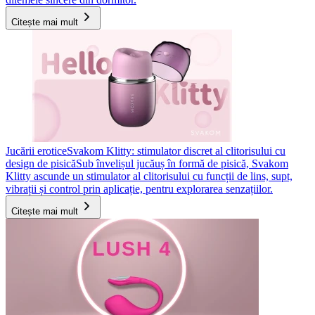
Citește mai mult
Jucării erotice
Svakom Klitty: stimulator discret al clitorisului cu
design de pisică
Sub învelișul jucăuș în formă de pisică, Svakom
Klitty ascunde un stimulator al clitorisului cu funcții de lins, supt,
vibrații și control prin aplicație, pentru explorarea senzațiilor.
Citește mai mult