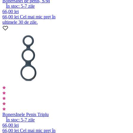
Boners
Inel de penis, S/M
În stoc:
5-7
zile
66,00 lei
66,00 lei
Cel mai mic preț în
ultimele 30 de zile.
Boners
Inele Penis Triplu
În stoc:
5-7
zile
66,00 lei
66,00 lei
Cel mai mic preț în