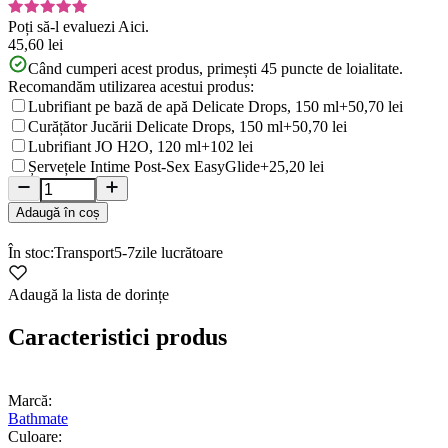
Poți să-l evaluezi
Aici.
45,60 lei
Când cumperi acest produs, primești
45
puncte de loialitate.
Recomandăm utilizarea acestui produs:
Lubrifiant pe bază de apă Delicate Drops, 150 ml
+50,70 lei
Curățător Jucării Delicate Drops, 150 ml
+50,70 lei
Lubrifiant JO H2O, 120 ml
+102 lei
Șervețele Intime Post-Sex EasyGlide
+25,20 lei
Adaugă în coș
În stoc:
Transport
5-7
zile lucrătoare
Adaugă la lista de dorințe
Caracteristici produs
Marcă:
Bathmate
Culoare: