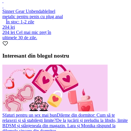
Sinner Gear Unbendable
Inel
metalic pentru penis cu plug anal
În stoc:
1-2
zile
204 lei
204 lei
Cel mai mic preț în
ultimele 30 de zile.
Interesant din blogul nostru
Sfaturi pentru un sex mai bun
Dileme din dormitor: Cum să te
relaxezi și să stabilești limite?
De la jucării și preludiu la libido, limite
BDSM și stânjeneala din magazin. Lara și Monika răspund la
dilemele sincere din dormitor.