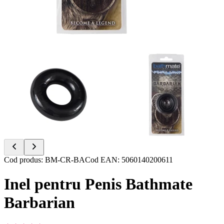
Item
Cod produs
:
BM-CR-BA
Cod EAN
:
5060140200611
1
of
Inel pentru Penis Bathmate
2
Barbarian