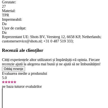
Greutate:
27
Material:
TPR
Impermeabil:
Da
Ușor de curățat:
Da
Reprezentant UE:
Shots BV
, Veesteeg 12
, 6658 KP
, Netherlands;
customerservice@shots.nl;
+31 0 487 519 333;
Recenzii ale clienților
Citiți experiențele altor utilizatori și împărtășiți-vă opinia. Fiecare
recenzie ajută la alegerea mai bună și ne ajută să ne îmbunătățim!
Oddaj mnenje
Evaluarea medie a produsului
5.0
pe baza tuturor evaluărilor