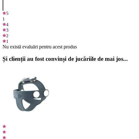
5
1
4
3
2
1
Nu există evaluări pentru acest produs
Și clienții au fost convinși de jucăriile de mai jos...