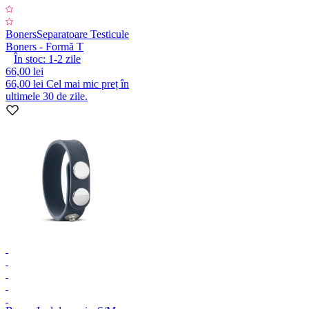
Boners
Separatoare Testicule
Boners - Formă T
În stoc:
1-2
zile
66,00 lei
66,00 lei
Cel mai mic preț în
ultimele 30 de zile.