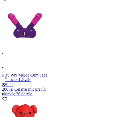
Play Wiv Me
Joc Cum Face
În stoc:
1-2
zile
280 lei
280 lei
Cel mai mic preț în
ultimele 30 de zile.