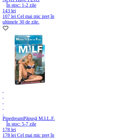
În stoc:
1-2
zile
143 lei
107 lei
Cel mai mic preț în
ultimele 30 de zile.
Pipedream
Păpușă M.I.L.F.
În stoc:
5-7
zile
178 lei
178 lei
Cel mai mic preț în