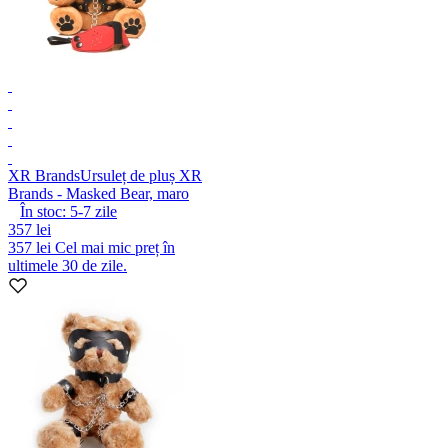
XR Brands
Ursuleț de pluș XR
Brands - Masked Bear, maro
În stoc:
5-7
zile
357 lei
357 lei
Cel mai mic preț în
ultimele 30 de zile.