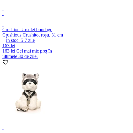
Crushious
Ursuleț bondage
Crushious Crushito, roșu, 31 cm
În stoc:
5-7
zile
163 lei
163 lei
Cel mai mic preț în
ultimele 30 de zile.