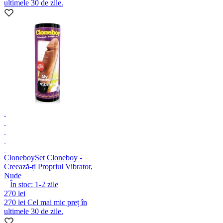
ultimele 30 de zile.
Cloneboy
Set Cloneboy -
Creează-ți Propriul Vibrator,
Nude
În stoc:
1-2
zile
270 lei
270 lei
Cel mai mic preț în
ultimele 30 de zile.