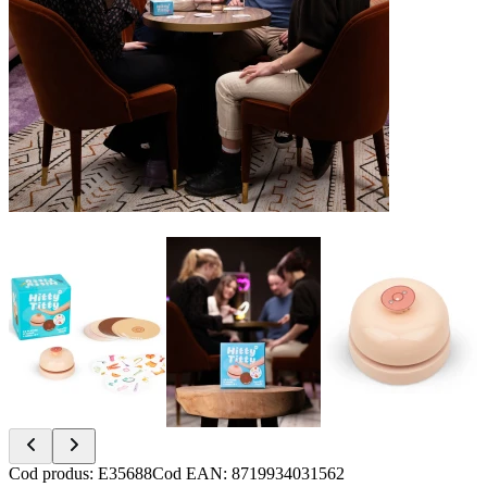
Item
Cod produs
:
E35688
Cod EAN
:
8719934031562