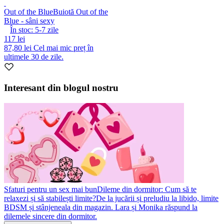
Out of the Blue
Buiotă Out of the
Blue - sâni sexy
În stoc:
5-7
zile
117 lei
87,80 lei
Cel mai mic preț în
ultimele 30 de zile.
Interesant din blogul nostru
Sfaturi pentru un sex mai bun
Dileme din dormitor: Cum să te
relaxezi și să stabilești limite?
De la jucării și preludiu la libido, limite
BDSM și stânjeneala din magazin. Lara și Monika răspund la
dilemele sincere din dormitor.