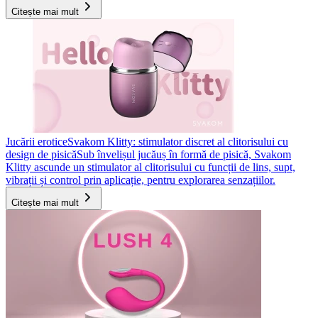
Citește mai mult
Jucării erotice
Svakom Klitty: stimulator discret al clitorisului cu
design de pisică
Sub învelișul jucăuș în formă de pisică, Svakom
Klitty ascunde un stimulator al clitorisului cu funcții de lins, supt,
vibrații și control prin aplicație, pentru explorarea senzațiilor.
Citește mai mult