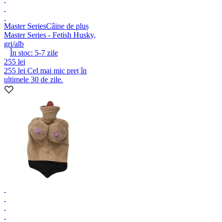
Master Series
Câine de pluș
Master Series - Fetish Husky,
gri/alb
În stoc:
5-7
zile
255 lei
255 lei
Cel mai mic preț în
ultimele 30 de zile.