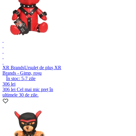
XR Brands
Ursuleț de pluș XR
Brands - Gimp, roșu
În stoc:
5-7
zile
306 lei
306 lei
Cel mai mic preț în
ultimele 30 de zile.