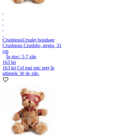
Crushious
Ursuleț bondage
Crushious Crushito, negru, 31
cm
În stoc:
5-7
zile
163 lei
163 lei
Cel mai mic preț în
ultimele 30 de zile.