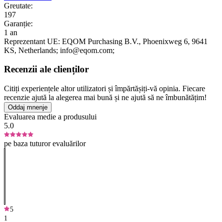
Greutate:
197
Garanție:
1 an
Reprezentant UE:
EQOM Purchasing B.V.
, Phoenixweg 6
, 9641
KS
, Netherlands;
info@eqom.com;
Recenzii ale clienților
Citiți experiențele altor utilizatori și împărtășiți-vă opinia. Fiecare
recenzie ajută la alegerea mai bună și ne ajută să ne îmbunătățim!
Oddaj mnenje
Evaluarea medie a produsului
5.0
pe baza tuturor evaluărilor
5
1