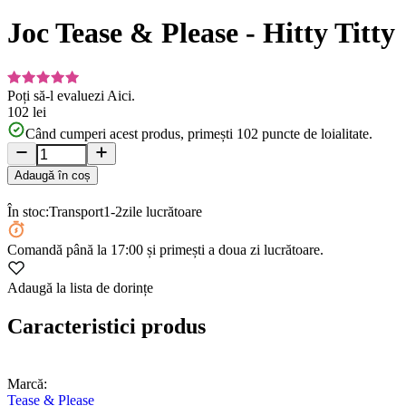
1
of
Joc Tease & Please - Hitty Titty
10
Poți să-l evaluezi
Aici.
102 lei
Când cumperi acest produs, primești
102
puncte de loialitate.
Adaugă în coș
În stoc:
Transport
1-2
zile lucrătoare
Comandă
până la 17:00
și primești a doua zi lucrătoare.
Adaugă la lista de dorințe
Caracteristici produs
Marcă:
Tease & Please