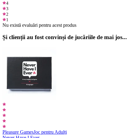
4
3
2
1
Nu există evaluări pentru acest produs
Și clienții au fost convinși de jucăriile de mai jos...
Pleasure Games
Joc pentru Adulți
Never Have I Ever