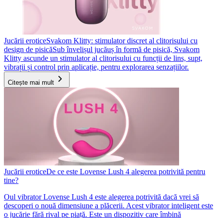
Jucării erotice
Svakom Klitty: stimulator discret al clitorisului cu
design de pisică
Sub învelișul jucăuș în formă de pisică, Svakom
Klitty ascunde un stimulator al clitorisului cu funcții de lins, supt,
vibrații și control prin aplicație, pentru explorarea senzațiilor.
Citește mai mult
Jucării erotice
De ce este Lovense Lush 4 alegerea potrivită pentru
tine?
Oul vibrator Lovense Lush 4 este alegerea potrivită dacă vrei să
descoperi o nouă dimensiune a plăcerii. Acest vibrator inteligent este
o jucărie fără rival pe piață. Este un dispozitiv care îmbină