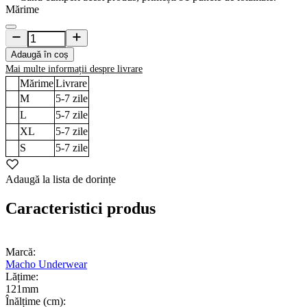
Mărime
Adaugă în coș
Mai multe informații despre livrare
Mărime
Livrare
M
5-7
zile
L
5-7
zile
XL
5-7
zile
S
5-7
zile
Adaugă la lista de dorințe
Caracteristici produs
Marcă:
Macho Underwear
Lățime:
121mm
Înălțime (cm):