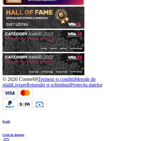
© 2026 Corner69
Termeni și condiții
Metode de
plată
Livrare
Returnări și schimburi
Protecția datelor
Profil
Listă de dorințe