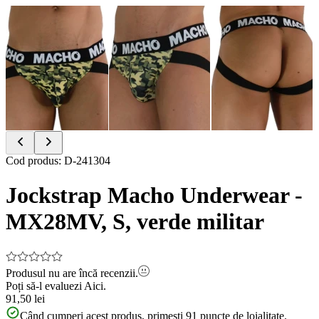
Item
Cod produs
:
D-241304
1
of
Jockstrap Macho Underwear -
3
MX28MV, S, verde militar
Produsul nu are încă recenzii.
Poți să-l evaluezi
Aici.
91,50 lei
Când cumperi acest produs, primești
91
puncte de loialitate.