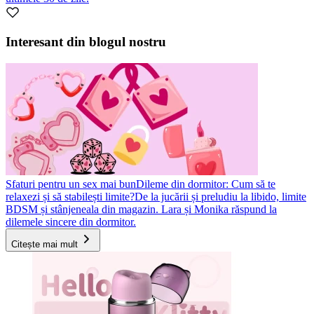
Interesant din blogul nostru
Sfaturi pentru un sex mai bun
Dileme din dormitor: Cum să te
relaxezi și să stabilești limite?
De la jucării și preludiu la libido, limite
BDSM și stânjeneala din magazin. Lara și Monika răspund la
dilemele sincere din dormitor.
Citește mai mult