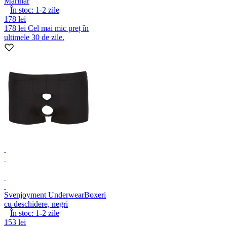
Marinar
În stoc:
1-2
zile
178 lei
178 lei
Cel mai mic preț în
ultimele 30 de zile.
Svenjoyment Underwear
Boxeri
cu deschidere, negri
În stoc:
1-2
zile
153 lei