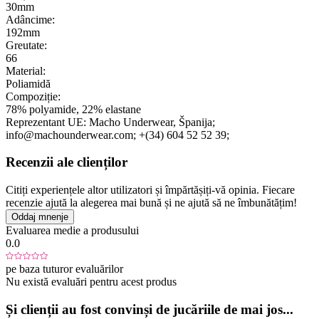
30mm
Adâncime:
192mm
Greutate:
66
Material:
Poliamidă
Compoziție:
78% polyamide, 22% elastane
Reprezentant UE:
Macho Underwear
, Španija;
info@machounderwear.com;
+(34) 604 52 52 39;
Recenzii ale clienților
Citiți experiențele altor utilizatori și împărtășiți-vă opinia. Fiecare
recenzie ajută la alegerea mai bună și ne ajută să ne îmbunătățim!
Oddaj mnenje
Evaluarea medie a produsului
0.0
pe baza tuturor evaluărilor
Nu există evaluări pentru acest produs
Și clienții au fost convinși de jucăriile de mai jos...