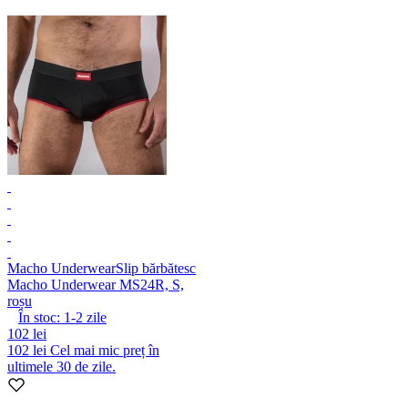
Macho Underwear
Slip bărbătesc
Macho Underwear MS24R, S,
roșu
În stoc:
1-2
zile
102 lei
102 lei
Cel mai mic preț în
ultimele 30 de zile.