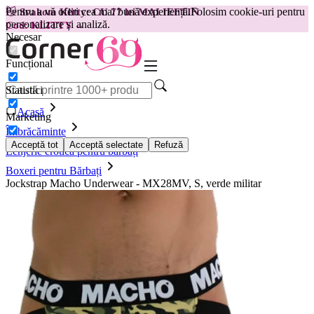
Pentru a vă oferi cea mai bună experiență.
Folosim cookie-uri pentru
😽
Svakom Klitty: CU 77 lei MAI IEFTIN
personalizare și analiză.
Cod: KLITTY →
Necesar
Funcțional
Statistici
Acasă
Marketing
Îmbrăcăminte
Acceptă tot
Acceptă selectate
Refuză
Lenjerie erotică pentru bărbați
Boxeri pentru Bărbați
Jockstrap Macho Underwear - MX28MV, S, verde militar