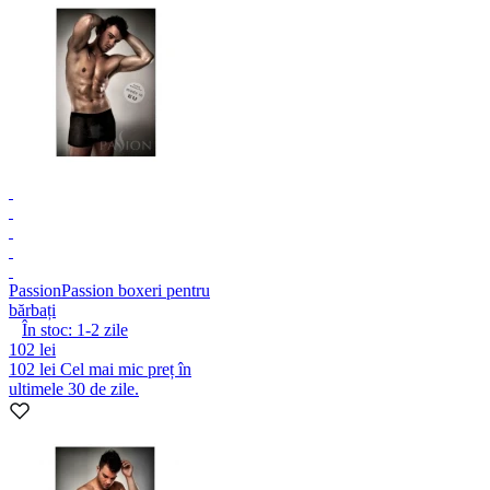
Passion
Passion boxeri pentru
bărbați
În stoc:
1-2
zile
102 lei
102 lei
Cel mai mic preț în
ultimele 30 de zile.