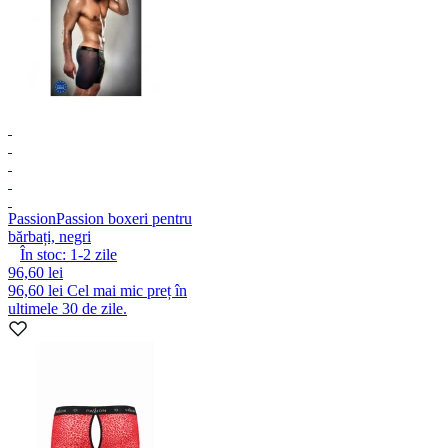
Passion
Passion boxeri pentru
bărbați, negri
În stoc:
1-2
zile
96,60 lei
96,60 lei
Cel mai mic preț în
ultimele 30 de zile.