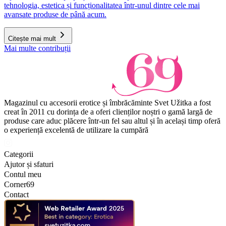
tehnologia, estetica și funcționalitatea într-unul dintre cele mai
avansate produse de până acum.
Citește mai mult
Mai multe contribuții
Magazinul cu accesorii erotice și îmbrăcăminte Svet Užitka a fost
creat în 2011 cu dorința de a oferi clienților noștri o gamă largă de
produse care aduc plăcere într-un fel sau altul și în același timp oferă
o experiență excelentă de utilizare la cumpără
Categorii
Ajutor și sfaturi
Contul meu
Corner69
Contact