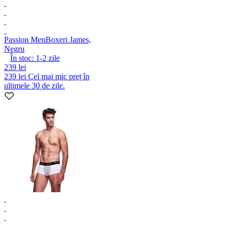
Passion Men
Boxeri James,
Negru
În stoc:
1-2
zile
239 lei
239 lei
Cel mai mic preț în
ultimele 30 de zile.