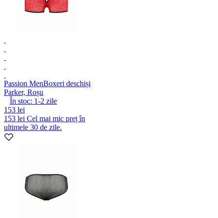
Passion Men
Boxeri deschiși
Parker, Roșu
În stoc:
1-2
zile
153 lei
153 lei
Cel mai mic preț în
ultimele 30 de zile.