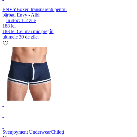
ENVY
Boxeri transparenți pentru
bărbați Envy - Albi
În stoc:
1-2
zile
188 lei
188 lei
Cel mai mic preț în
ultimele 30 de zile.
Svenjoyment Underwear
Chiloți