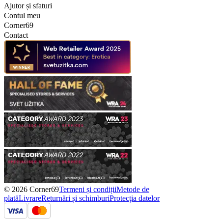
Ajutor și sfaturi
Contul meu
Corner69
Contact
© 2026 Corner69
Termeni și condiții
Metode de
plată
Livrare
Returnări și schimburi
Protecția datelor