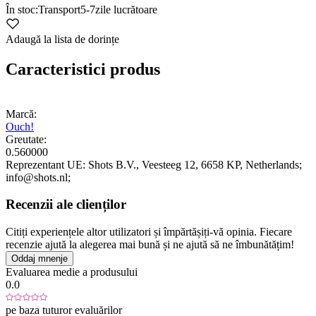
În stoc:
Transport
5-7
zile lucrătoare
Adaugă la lista de dorințe
Caracteristici produs
Marcă:
Ouch!
Greutate:
0.560000
Reprezentant UE:
Shots B.V.
, Veesteeg 12
, 6658 KP
, Netherlands;
info@shots.nl;
Recenzii ale clienților
Citiți experiențele altor utilizatori și împărtășiți-vă opinia. Fiecare
recenzie ajută la alegerea mai bună și ne ajută să ne îmbunătățim!
Oddaj mnenje
Evaluarea medie a produsului
0.0
pe baza tuturor evaluărilor