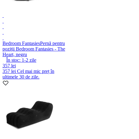
Bedroom Fantasies
Pernă pentru
poziții Bedroom Fantasies - The
Heart, negru
În stoc:
1-2
zile
357 lei
357 lei
Cel mai mic preț în
ultimele 30 de zile.