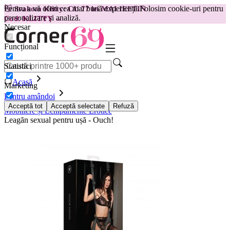
Pentru a vă oferi cea mai bună experiență.
Folosim cookie-uri pentru
😽
Svakom Klitty: CU 77 lei MAI IEFTIN
personalizare și analiză.
Cod: KLITTY →
Necesar
Funcțional
Statistici
Acasă
Marketing
Pentru amândoi
Acceptă tot
Acceptă selectate
Refuză
Mobiliere și Echipamente Erotice
Leagăn sexual pentru ușă - Ouch!