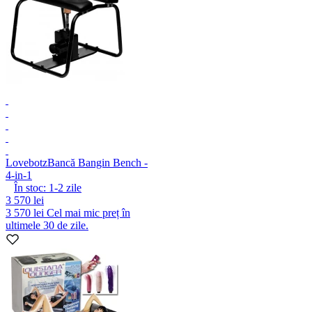
Lovebotz
Bancă Bangin Bench -
4-in-1
În stoc:
1-2
zile
3 570 lei
3 570 lei
Cel mai mic preț în
ultimele 30 de zile.