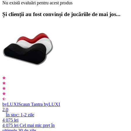
Nu există evaluări pentru acest produs
Și clienții au fost convinși de jucăriile de mai jos...
byLUXI
Scaun Tantra byLUXI
2.0
În stoc:
1-2
zile
4 075 lei
4 075 lei
Cel mai mic preț în
ultimele 30 de zile.