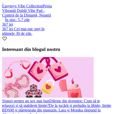
Easytoys Vibe Collection
Perna
Vibrantă Dublă Vibe Pad -
Control de la Distanță, Neagră
În stoc:
5-7
zile
367 lei
367 lei
Cel mai mic preț în
ultimele 30 de zile.
Interesant din blogul nostru
Sfaturi pentru un sex mai bun
Dileme din dormitor: Cum să te
relaxezi și să stabilești limite?
De la jucării și preludiu la libido, limite
BDSM și stânjeneala din magazin. Lara și Monika răspund la