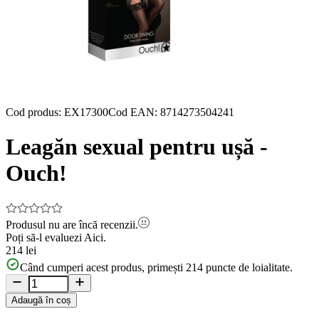
Cod produs
:
EX17300
Cod EAN
:
8714273504241
Leagăn sexual pentru ușă -
Ouch!
Produsul nu are încă recenzii.
Poți să-l evaluezi
Aici.
214 lei
Când cumperi acest produs, primești
214
puncte de loialitate.
Adaugă în coș