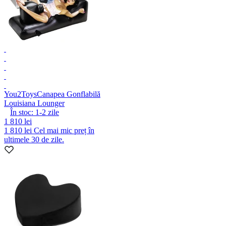
You2Toys
Canapea Gonflabilă
Louisiana Lounger
În stoc:
1-2
zile
1 810 lei
1 810 lei
Cel mai mic preț în
ultimele 30 de zile.