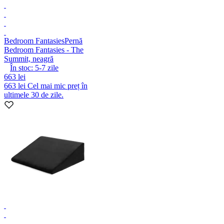
Bedroom Fantasies
Pernă
Bedroom Fantasies - The
Summit, neagră
În stoc:
5-7
zile
663 lei
663 lei
Cel mai mic preț în
ultimele 30 de zile.