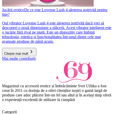
Jucării erotice
De ce este Lovense Lush 4 alegerea potrivită pentru
tine?
Oul vibrator Lovense Lush 4 este alegerea potrivită dacă vrei să
descoperi o nouă dimensiune a plăcerii. Acest vibrator inteligent este
o jucărie fără rival pe piață. Este un dispozitiv care îmbină
tehnologia, estetica și funcționalitatea într-unul dintre cele mai
avansate produse de până acum.
Citește mai mult
Mai multe contribuții
Magazinul cu accesorii erotice și îmbrăcăminte Svet Užitka a fost
creat în 2011 cu dorința de a oferi clienților noștri o gamă largă de
produse care aduc plăcere într-un fel sau altul și în același timp oferă
o experiență excelentă de utilizare la cumpără
Categorii