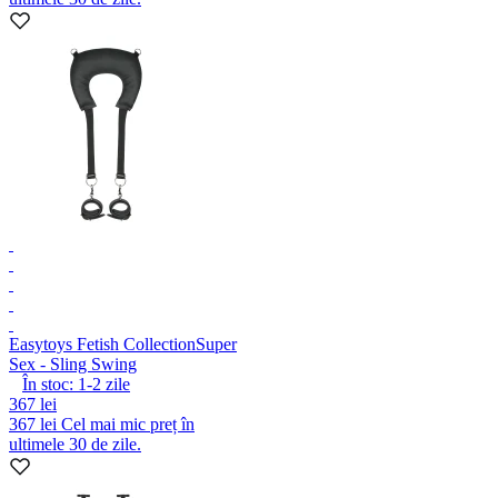
Easytoys Fetish Collection
Super
Sex - Sling Swing
În stoc:
1-2
zile
367 lei
367 lei
Cel mai mic preț în
ultimele 30 de zile.