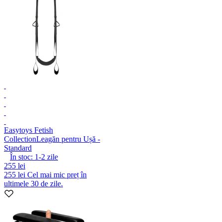
Easytoys Fetish
Collection
Leagăn pentru Ușă -
Standard
În stoc:
1-2
zile
255 lei
255 lei
Cel mai mic preț în
ultimele 30 de zile.