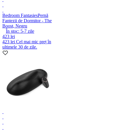
Bedroom Fantasies
Pernă
Fantezii de Dormitor - The
Boost, Negru
În stoc:
5-7
zile
423 lei
423 lei
Cel mai mic preț în
ultimele 30 de zile.