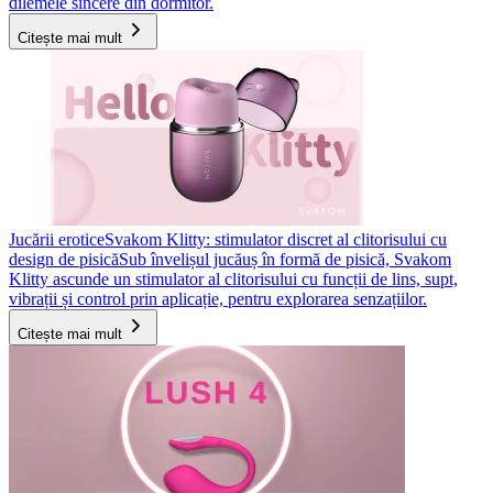
dilemele sincere din dormitor.
Citește mai mult
Jucării erotice
Svakom Klitty: stimulator discret al clitorisului cu
design de pisică
Sub învelișul jucăuș în formă de pisică, Svakom
Klitty ascunde un stimulator al clitorisului cu funcții de lins, supt,
vibrații și control prin aplicație, pentru explorarea senzațiilor.
Citește mai mult