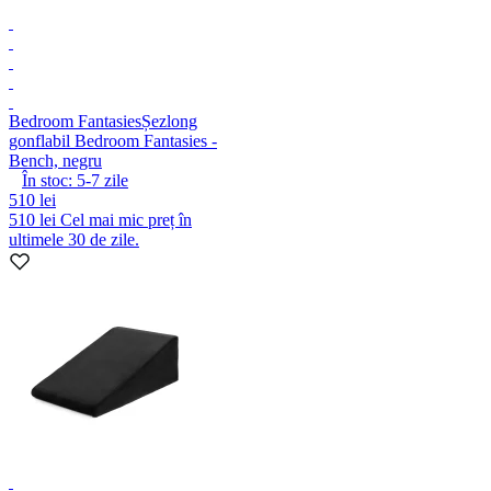
Bedroom Fantasies
Șezlong
gonflabil Bedroom Fantasies -
Bench, negru
În stoc:
5-7
zile
510 lei
510 lei
Cel mai mic preț în
ultimele 30 de zile.