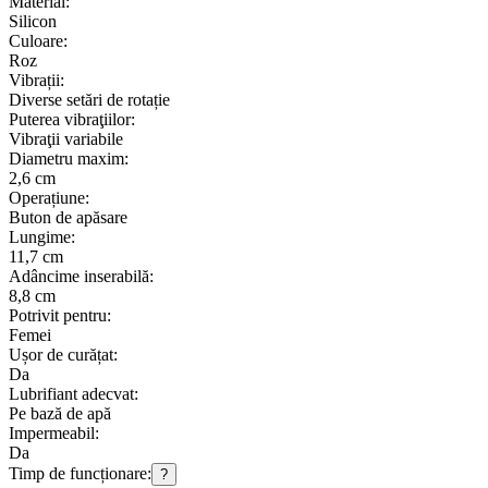
Material:
Silicon
Culoare:
Roz
Vibrații:
Diverse setări de rotație
Puterea vibraţiilor:
Vibraţii variabile
Diametru maxim:
2,6 cm
Operațiune:
Buton de apăsare
Lungime:
11,7 cm
Adâncime inserabilă:
8,8 cm
Potrivit pentru:
Femei
Ușor de curățat:
Da
Lubrifiant adecvat:
Pe bază de apă
Impermeabil:
Da
Timp de funcționare:
?