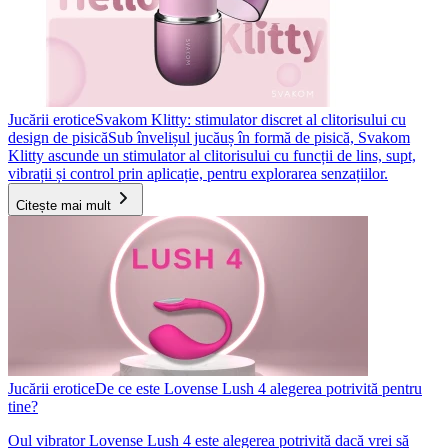
Jucării erotice
Svakom Klitty: stimulator discret al clitorisului cu
design de pisică
Sub învelișul jucăuș în formă de pisică, Svakom
Klitty ascunde un stimulator al clitorisului cu funcții de lins, supt,
vibrații și control prin aplicație, pentru explorarea senzațiilor.
Citește mai mult
Jucării erotice
De ce este Lovense Lush 4 alegerea potrivită pentru
tine?
Oul vibrator Lovense Lush 4 este alegerea potrivită dacă vrei să