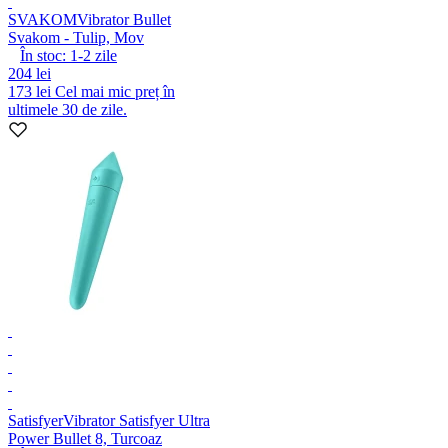
SVAKOM
Vibrator Bullet
Svakom - Tulip, Mov
În stoc:
1-2
zile
204 lei
173 lei
Cel mai mic preț în
ultimele 30 de zile.
Satisfyer
Vibrator Satisfyer Ultra
Power Bullet 8, Turcoaz