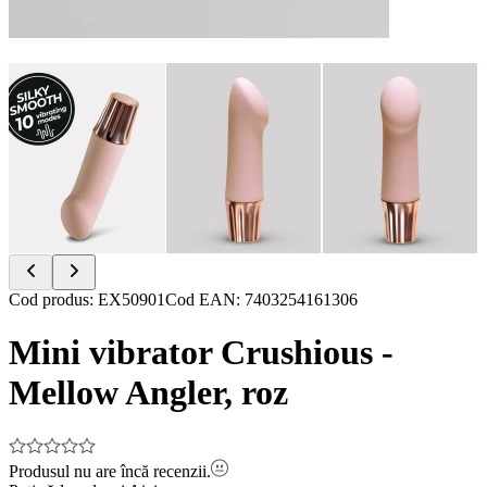
Item
Cod produs
:
EX50901
Cod EAN
:
7403254161306
1
of
Mini vibrator Crushious -
12
Mellow Angler, roz
Produsul nu are încă recenzii.