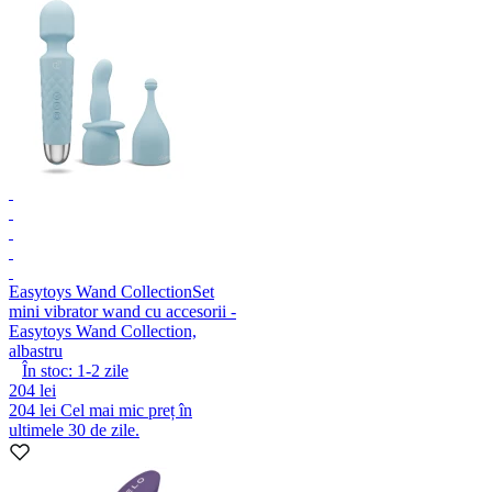
Easytoys Wand Collection
Set
mini vibrator wand cu accesorii -
Easytoys Wand Collection,
albastru
În stoc:
1-2
zile
204 lei
204 lei
Cel mai mic preț în
ultimele 30 de zile.