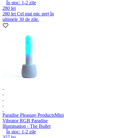
În stoc:
1-2
zile
280 lei
280 lei
Cel mai mic preț în
ultimele 30 de zile.
Paradise Pleasure Products
Mini
Vibrator RGB Paradise
Illumination - The Bullet
În stoc:
1-2
zile
357 lei