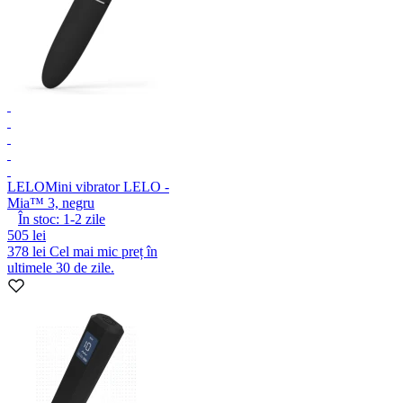
LELO
Mini vibrator LELO -
Mia™ 3, negru
În stoc:
1-2
zile
505 lei
378 lei
Cel mai mic preț în
ultimele 30 de zile.