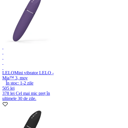
LELO
Mini vibrator LELO -
Mia™ 3, mov
În stoc:
1-2
zile
505 lei
378 lei
Cel mai mic preț în
ultimele 30 de zile.