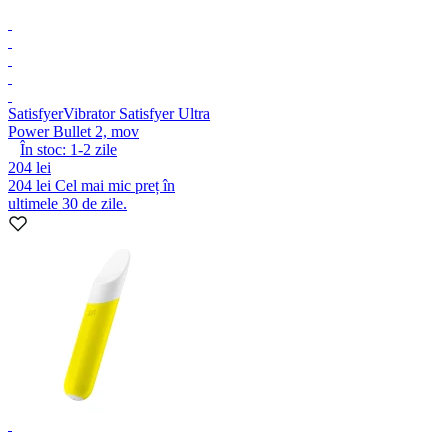
Satisfyer
Vibrator Satisfyer Ultra
Power Bullet 2, mov
În stoc:
1-2
zile
204 lei
204 lei
Cel mai mic preț în
ultimele 30 de zile.