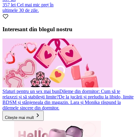
357 lei
Cel mai mic preț în
ultimele 30 de zile.
Interesant din blogul nostru
Sfaturi pentru un sex mai bun
Dileme din dormitor: Cum să te
relaxezi și să stabilești limite?
De la jucării și preludiu la libido, limite
BDSM și stânjeneala din magazin. Lara și Monika răspund la
dilemele sincere din dormitor.
Citește mai mult