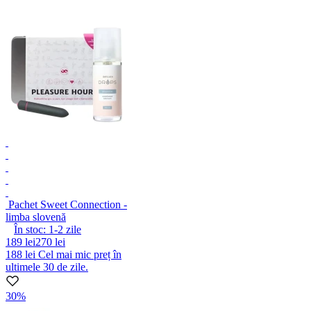
Pachet Sweet Connection -
limba slovenă
În stoc:
1-2
zile
189 lei
270 lei
188 lei
Cel mai mic preț în
ultimele 30 de zile.
30%