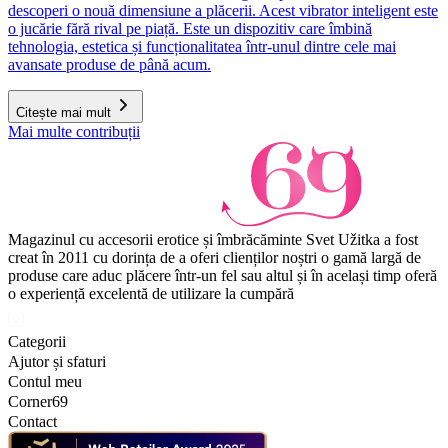
descoperi o nouă dimensiune a plăcerii. Acest vibrator inteligent este
o jucărie fără rival pe piață. Este un dispozitiv care îmbină
tehnologia, estetica și funcționalitatea într-unul dintre cele mai
avansate produse de până acum.
Citește mai mult
Mai multe contribuții
Magazinul cu accesorii erotice și îmbrăcăminte Svet Užitka a fost
creat în 2011 cu dorința de a oferi clienților noștri o gamă largă de
produse care aduc plăcere într-un fel sau altul și în același timp oferă
o experiență excelentă de utilizare la cumpără
Categorii
Ajutor și sfaturi
Contul meu
Corner69
Contact