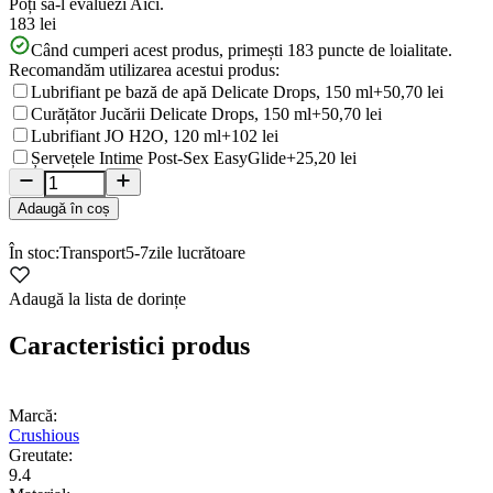
Poți să-l evaluezi
Aici.
183 lei
Când cumperi acest produs, primești
183
puncte de loialitate.
Recomandăm utilizarea acestui produs:
Lubrifiant pe bază de apă Delicate Drops, 150 ml
+50,70 lei
Curățător Jucării Delicate Drops, 150 ml
+50,70 lei
Lubrifiant JO H2O, 120 ml
+102 lei
Șervețele Intime Post-Sex EasyGlide
+25,20 lei
Adaugă în coș
În stoc:
Transport
5-7
zile lucrătoare
Adaugă la lista de dorințe
Caracteristici produs
Marcă:
Crushious
Greutate:
9.4