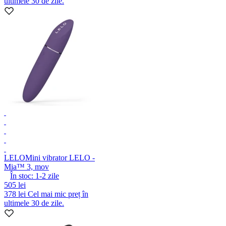
ultimele 30 de zile.
LELO
Mini vibrator LELO -
Mia™ 3, mov
În stoc:
1-2
zile
505 lei
378 lei
Cel mai mic preț în
ultimele 30 de zile.