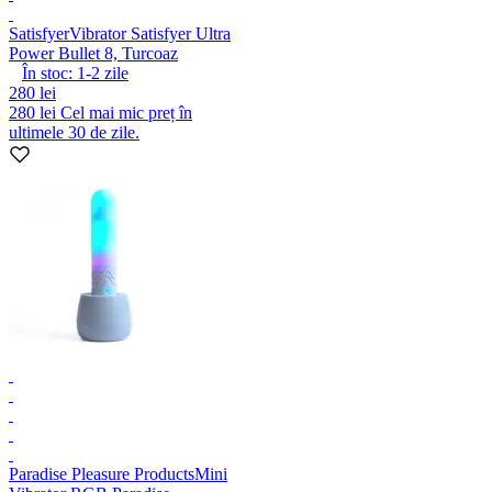
Satisfyer
Vibrator Satisfyer Ultra
Power Bullet 8, Turcoaz
În stoc:
1-2
zile
280 lei
280 lei
Cel mai mic preț în
ultimele 30 de zile.
Paradise Pleasure Products
Mini