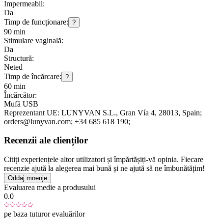
Impermeabil:
Da
Timp de funcționare:
?
90 min
Stimulare vaginală:
Da
Structură:
Neted
Timp de încărcare:
?
60 min
Încărcător:
Mufă USB
Reprezentant UE:
LUNYVAN S.L.
, Gran Vía 4
, 28013
, Spain;
orders@lunyvan.com;
+34 685 618 190;
Recenzii ale clienților
Citiți experiențele altor utilizatori și împărtășiți-vă opinia. Fiecare
recenzie ajută la alegerea mai bună și ne ajută să ne îmbunătățim!
Oddaj mnenje
Evaluarea medie a produsului
0.0
pe baza tuturor evaluărilor