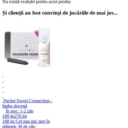
Nu există evaluări pentru acest produs
Și clienții au fost convinși de jucăriile de mai jos...
Pachet Sweet Connection -
limba slovenă
În stoc:
1-2
zile
189 lei
270 lei
188 lei
Cel mai mic preț în
ultimele 30 de zile.