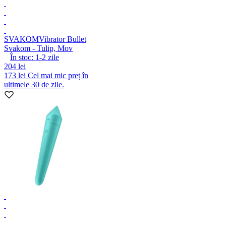
SVAKOM
Vibrator Bullet
Svakom - Tulip, Mov
În stoc:
1-2
zile
204 lei
173 lei
Cel mai mic preț în
ultimele 30 de zile.