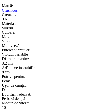
Marcă:
Crushious
Greutate:
9.6
Material:
Silicon
Culoare:
Mov
Vibrații:
Multiviteză
Puterea vibraţiilor:
Vibraţii variabile
Diametru maxim:
3,2 cm
Adâncime inserabilă:
8 cm
Potrivit pentru:
Femei
Ușor de curățat:
Da
Lubrifiant adecvat:
Pe bază de apă
Moduri de viteză:
10