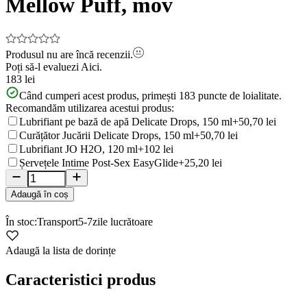
Mellow Puff, mov
Produsul nu are încă recenzii.
Poți să-l evaluezi
Aici.
183 lei
Când cumperi acest produs, primești
183
puncte de loialitate.
Recomandăm utilizarea acestui produs:
Lubrifiant pe bază de apă Delicate Drops, 150 ml
+50,70 lei
Curățător Jucării Delicate Drops, 150 ml
+50,70 lei
Lubrifiant JO H2O, 120 ml
+102 lei
Șervețele Intime Post-Sex EasyGlide
+25,20 lei
Adaugă în coș
În stoc:
Transport
5-7
zile lucrătoare
Adaugă la lista de dorințe
Caracteristici produs