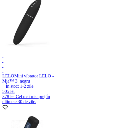
LELO
Mini vibrator LELO -
Mia™ 3, negru
În stoc:
1-2
zile
505 lei
378 lei
Cel mai mic preț în
ultimele 30 de zile.