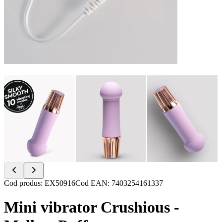
Item
Cod produs
:
EX50916
Cod EAN
:
7403254161337
1
of
Mini vibrator Crushious -
11