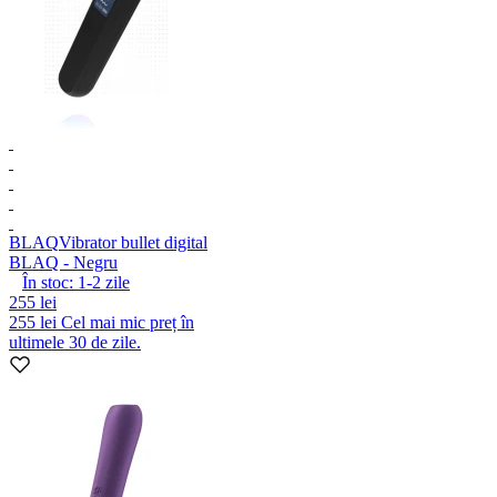
BLAQ
Vibrator bullet digital
BLAQ - Negru
În stoc:
1-2
zile
255 lei
255 lei
Cel mai mic preț în
ultimele 30 de zile.