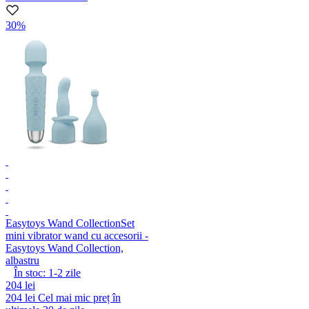
30%
Easytoys Wand Collection
Set
mini vibrator wand cu accesorii -
Easytoys Wand Collection,
albastru
În stoc:
1-2
zile
204 lei
204 lei
Cel mai mic preț în