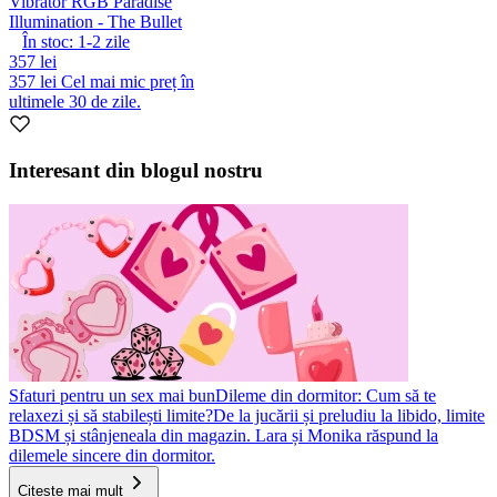
Vibrator RGB Paradise
Illumination - The Bullet
În stoc:
1-2
zile
357 lei
357 lei
Cel mai mic preț în
ultimele 30 de zile.
Interesant din blogul nostru
Sfaturi pentru un sex mai bun
Dileme din dormitor: Cum să te
relaxezi și să stabilești limite?
De la jucării și preludiu la libido, limite
BDSM și stânjeneala din magazin. Lara și Monika răspund la
dilemele sincere din dormitor.
Citește mai mult