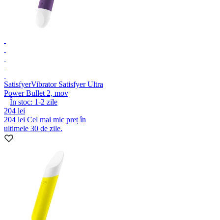
Satisfyer
Vibrator Satisfyer Ultra
Power Bullet 2, mov
În stoc:
1-2
zile
204 lei
204 lei
Cel mai mic preț în
ultimele 30 de zile.