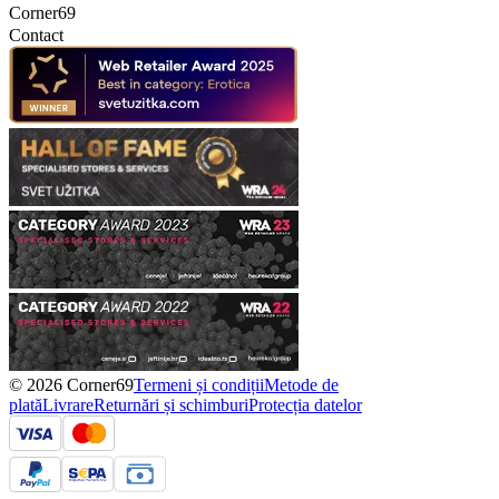
Corner69
Contact
© 2026 Corner69
Termeni și condiții
Metode de
plată
Livrare
Returnări și schimburi
Protecția datelor