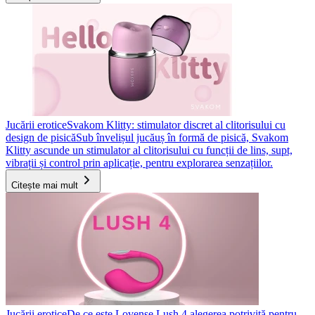
Jucării erotice
Svakom Klitty: stimulator discret al clitorisului cu
design de pisică
Sub învelișul jucăuș în formă de pisică, Svakom
Klitty ascunde un stimulator al clitorisului cu funcții de lins, supt,
vibrații și control prin aplicație, pentru explorarea senzațiilor.
Citește mai mult
Jucării erotice
De ce este Lovense Lush 4 alegerea potrivită pentru