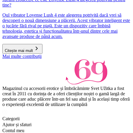
tine?
Oul vibrator Lovense Lush 4 este alegerea potrivită dacă vrei să
descoperi o nouă dimensiune a plăcerii. Acest vibrator inteligent este
o jucărie fără rival pe piață. Este un dispozitiv care îmbină
tehnologia, estetica și funcționalitatea într-unul dintre cele mai
avansate produse de până acum.
Citește mai mult
Mai multe contribuții
Magazinul cu accesorii erotice și îmbrăcăminte Svet Užitka a fost
creat în 2011 cu dorința de a oferi clienților noștri o gamă largă de
produse care aduc plăcere într-un fel sau altul și în același timp oferă
o experiență excelentă de utilizare la cumpără
Categorii
Ajutor și sfaturi
Contul meu