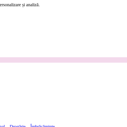
rsonalizare și analiză.
nal
Drogărie
Îmbrăcăminte