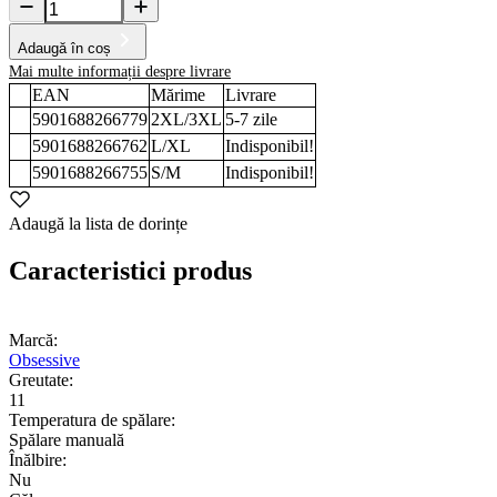
Adaugă în coș
Mai multe informații despre livrare
EAN
Mărime
Livrare
5901688266779
2XL/3XL
5-7
zile
5901688266762
L/XL
Indisponibil!
5901688266755
S/M
Indisponibil!
Adaugă la lista de dorințe
Caracteristici produs
Marcă:
Obsessive
Greutate:
11
Temperatura de spălare:
Spălare manuală
Înălbire:
Nu