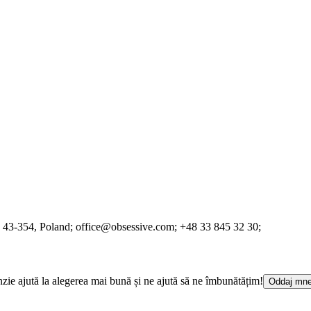
, 43-354
, Poland;
office@obsessive.com;
+48 33 845 32 30;
cenzie ajută la alegerea mai bună și ne ajută să ne îmbunătățim!
Oddaj mne