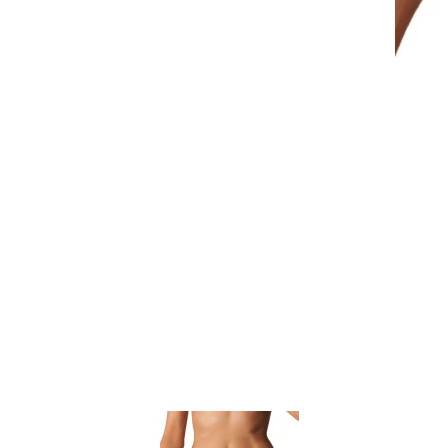
Item
1