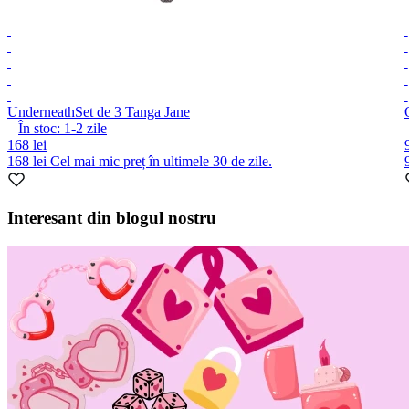
Underneath
Set de 3 Tanga Jane
În stoc:
1-2
zile
168 lei
168 lei
Cel mai mic preț în ultimele 30 de zile.
Item
1
Interesant din blogul nostru
of
10