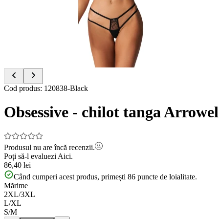
of
3
Item
Cod produs
:
120838-Black
1
of
Obsessive - chilot tanga Arrowel
3
Produsul nu are încă recenzii.
Poți să-l evaluezi
Aici.
86,40 lei
Când cumperi acest produs, primești
86
puncte de loialitate.
Mărime
2XL/3XL
L/XL
S/M