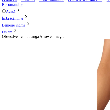
Recomandate
Acasă
Îmbrăcăminte
Lenjerie intimă
Fisiere
Obsessive - chilot tanga Arrowel - negru