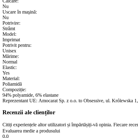
Călcare:
Nu
Uscare în maşină:
Nu
Potrivire:
Strâmt
Model:
Imprimat
Potrivit pentru:
Unisex
Mărime:
Normal
Elastic:
Yes
Material:
Poliamidă
Compoziție:
94% polyamide, 6% elastane
Reprezentant UE:
Amocarat Sp. z o.o. to Obsessive
, ul. Królewska 1
Recenzii ale clienților
Citiți experiențele altor utilizatori și împărtășiți-vă opinia. Fiecare re
Evaluarea medie a produsului
0.0