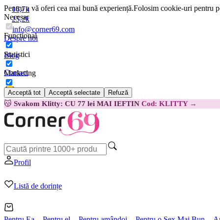
Pentru a vă oferi cea mai bună experiență.
Folosim cookie-uri pentru pe
16,7k
Necesar
25,2k
info@corner69.com
Funcțional
Despre noi
Statistici
Blog
Contact
Marketing
Acceptă tot
Acceptă selectate
Refuză
Română
😽
Svakom Klitty: CU 77 lei MAI IEFTIN
Cod: KLITTY →
Profil
Listă de dorințe
Pentru Ea
Pentru el
Pentru amândoi
Pentru o Sex Mai Bun
A