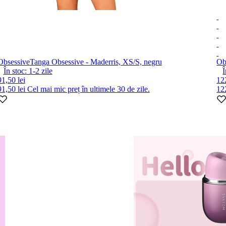
Obsessive
Tanga Obsessive - Maderris, XS/S, negru
Ob
În stoc:
1-2
zile
Î
91,50 lei
122
91,50 lei
Cel mai mic preț în ultimele 30 de zile.
12