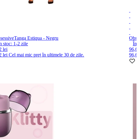
sessive
Tanga Estiqua - Negru
Obse
n stoc:
1-2
zile
În 
 lei
96,60
2 lei
Cel mai mic preț în ultimele 30 de zile.
96,6