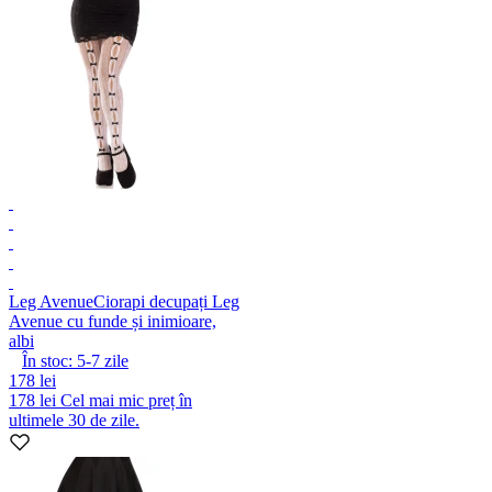
Leg Avenue
Ciorapi decupați Leg
Avenue cu funde și inimioare,
albi
În stoc:
5-7
zile
178 lei
178 lei
Cel mai mic preț în
ultimele 30 de zile.