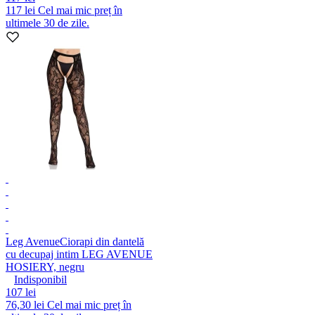
117 lei
Cel mai mic preț în
ultimele 30 de zile.
Leg Avenue
Ciorapi din dantelă
cu decupaj intim LEG AVENUE
HOSIERY, negru
Indisponibil
107 lei
76,30 lei
Cel mai mic preț în