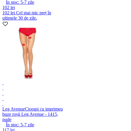
În stoc:
5-7
zile
102 lei
102 lei
Cel mai mic preț în
ultimele 30 de zile.
Leg Avenue
Ciorapi cu imprimeu
buze roșii Leg Avenue - 1415,
nude
În stoc:
5-7
zile
117 lei