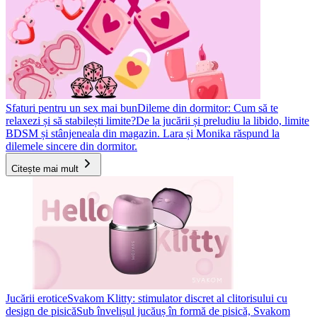
Sfaturi pentru un sex mai bun
Dileme din dormitor: Cum să te
relaxezi și să stabilești limite?
De la jucării și preludiu la libido, limite
BDSM și stânjeneala din magazin. Lara și Monika răspund la
dilemele sincere din dormitor.
Citește mai mult
Jucării erotice
Svakom Klitty: stimulator discret al clitorisului cu
design de pisică
Sub învelișul jucăuș în formă de pisică, Svakom