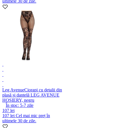
ultimele 30 de zile.
Leg Avenue
Ciorapi cu detalii din
plasă și dantelă LEG AVENUE
HOSIERY, negru
În stoc:
5-7
zile
107 lei
107 lei
Cel mai mic preț în
ultimele 30 de zile.