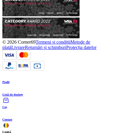
© 2026 Corner69
Termeni și condiții
Metode de
plată
Livrare
Returnări și schimburi
Protecția datelor
Profil
Listă de dorințe
Coș
Contact
Limbă