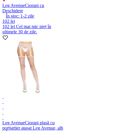
Leg Avenue
Ciorapi cu
Deschidere
În stoc:
1-2
zile
102 lei
102 lei
Cel mai mic preț în
ultimele 30 de zile.
Leg Avenue
Ciorapi plasă cu
portjartier atașat Leg Avenue, alb