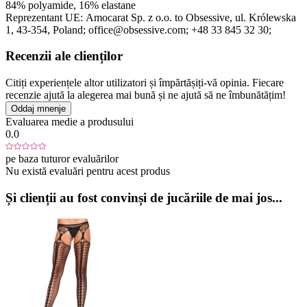
84% polyamide, 16% elastane
Reprezentant UE:
Amocarat Sp. z o.o. to Obsessive
, ul. Królewska
1
, 43-354
, Poland;
office@obsessive.com;
+48 33 845 32 30;
Recenzii ale clienților
Citiți experiențele altor utilizatori și împărtășiți-vă opinia. Fiecare
recenzie ajută la alegerea mai bună și ne ajută să ne îmbunătățim!
Oddaj mnenje
Evaluarea medie a produsului
0.0
pe baza tuturor evaluărilor
Nu există evaluări pentru acest produs
Și clienții au fost convinși de jucăriile de mai jos...