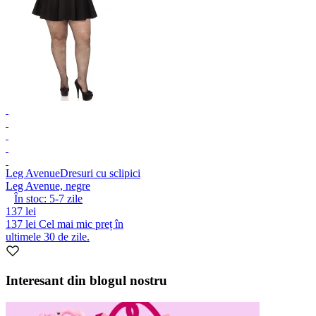
Leg Avenue
Dresuri cu sclipici
Leg Avenue, negre
În stoc:
5-7
zile
137 lei
137 lei
Cel mai mic preț în
ultimele 30 de zile.
Interesant din blogul nostru