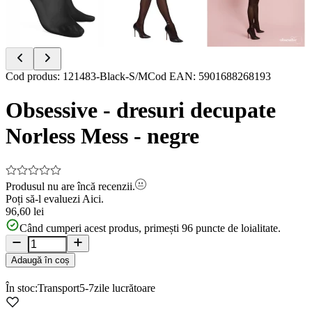
Item
Cod produs
:
121483-Black-S/M
Cod EAN
:
5901688268193
1
of
Obsessive - dresuri decupate
9
Norless Mess - negre
Produsul nu are încă recenzii.
Poți să-l evaluezi
Aici.
96,60 lei
Când cumperi acest produs, primești
96
puncte de loialitate.
Adaugă în coș
În stoc:
Transport
5-7
zile lucrătoare