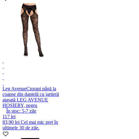
Leg Avenue
Ciorapi până la
coapse din dantelă cu jartieră
atașată LEG AVENUE
HOSIERY, negru
În stoc:
5-7
zile
117 lei
83,90 lei
Cel mai mic preț în
ultimele 30 de zile.