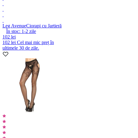
Leg Avenue
Ciorapi cu Jartieră
În stoc:
1-2
zile
102 lei
102 lei
Cel mai mic preț în
ultimele 30 de zile.