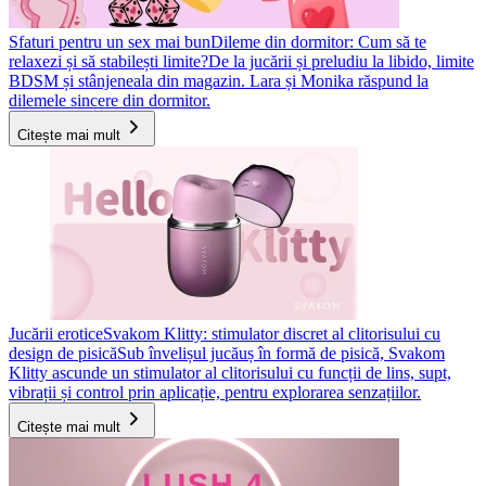
Sfaturi pentru un sex mai bun
Dileme din dormitor: Cum să te
relaxezi și să stabilești limite?
De la jucării și preludiu la libido, limite
BDSM și stânjeneala din magazin. Lara și Monika răspund la
dilemele sincere din dormitor.
Citește mai mult
Jucării erotice
Svakom Klitty: stimulator discret al clitorisului cu
design de pisică
Sub învelișul jucăuș în formă de pisică, Svakom
Klitty ascunde un stimulator al clitorisului cu funcții de lins, supt,
vibrații și control prin aplicație, pentru explorarea senzațiilor.
Citește mai mult