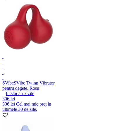
SVibe
SVibe Twinn Vibrator
pentru degete, Roșu
În stoc:
5-7
zile
306 lei
306 lei
Cel mai mic preț în
ultimele 30 de zile.