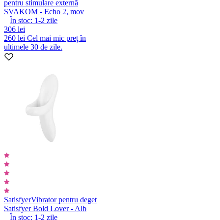
pentru stimulare externă
SVAKOM - Echo 2, mov
În stoc:
1-2
zile
306 lei
260 lei
Cel mai mic preț în
ultimele 30 de zile.
Satisfyer
Vibrator pentru deget
Satisfyer Bold Lover - Alb
În stoc:
1-2
zile