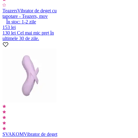
Teazers
Vibrator de deget cu
tapotare - Teazers, mov
În stoc:
1-2
zile
153 lei
130 lei
Cel mai mic preț în
ultimele 30 de zile.
SVAKOM
Vibrator de deget