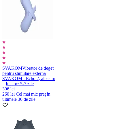
SVAKOM
Vibrator de deget
pentru stimulare externă
SVAKOM - Echo 2, albastru
În stoc:
5-7
zile
306 lei
260 lei
Cel mai mic preț în
ultimele 30 de zile.