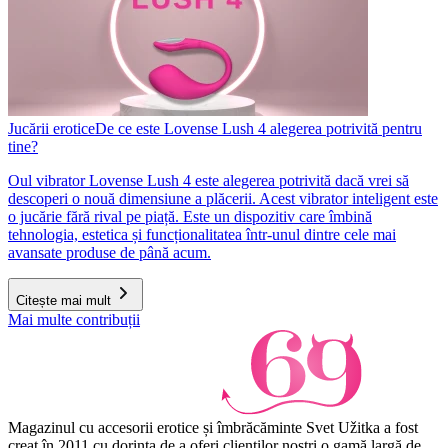
Jucării erotice
De ce este Lovense Lush 4 alegerea potrivită pentru
tine?
Oul vibrator Lovense Lush 4 este alegerea potrivită dacă vrei să
descoperi o nouă dimensiune a plăcerii. Acest vibrator inteligent este
o jucărie fără rival pe piață. Este un dispozitiv care îmbină
tehnologia, estetica și funcționalitatea într-unul dintre cele mai
avansate produse de până acum.
Citește mai mult
Mai multe contribuții
Magazinul cu accesorii erotice și îmbrăcăminte Svet Užitka a fost
creat în 2011 cu dorința de a oferi clienților noștri o gamă largă de