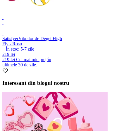
Satisfyer
Vibrator de Deget High
Fly - Rosu
În stoc:
5-7
zile
219 lei
219 lei
Cel mai mic preț în
ultimele 30 de zile.
Interesant din blogul nostru