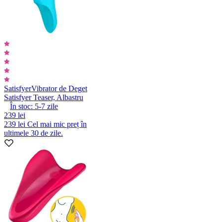
Satisfyer
Vibrator de Deget
Satisfyer Teaser, Albastru
În stoc:
5-7
zile
239 lei
239 lei
Cel mai mic preț în
ultimele 30 de zile.