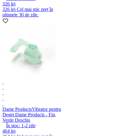
326 lei
326 lei
Cel mai mic preț în
ultimele 30 de zile.
Dame Products
Vibrator pentru
Deget Dame Products - Fin,
Verde Deschis
În stoc:
1-2
zile
464 lei