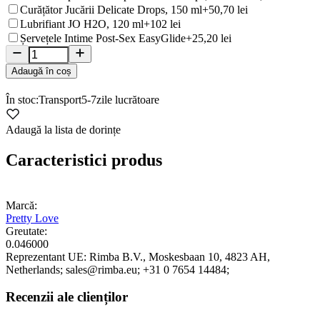
Curățător Jucării Delicate Drops, 150 ml
+50,70 lei
Lubrifiant JO H2O, 120 ml
+102 lei
Șervețele Intime Post-Sex EasyGlide
+25,20 lei
Adaugă în coș
În stoc:
Transport
5-7
zile lucrătoare
Adaugă la lista de dorințe
Caracteristici produs
Marcă:
Pretty Love
Greutate:
0.046000
Reprezentant UE:
Rimba B.V.
, Moskesbaan 10
, 4823 AH
,
Netherlands;
sales@rimba.eu;
+31 0 7654 14484;
Recenzii ale clienților