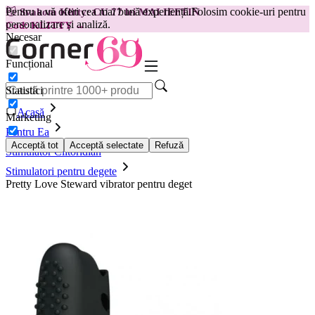
Pentru a vă oferi cea mai bună experiență.
Folosim cookie-uri pentru
😽
Svakom Klitty: CU 77 lei MAI IEFTIN
personalizare și analiză.
Cod: KLITTY →
Necesar
Funcțional
Statistici
Acasă
Marketing
Pentru Ea
Acceptă tot
Acceptă selectate
Refuză
Stimulator Clitoridian
Stimulatori pentru degete
Pretty Love Steward vibrator pentru deget