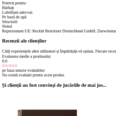
Potrivit pentru:
Bărbați
Lubrifiant adecvat:
Pe bază de apă
Structură:
Neted
Reprezentant UE:
Reckitt Benckiser Deutschland GmbH
, Darwinstra
Recenzii ale clienților
Citiți experiențele altor utilizatori și împărtășiți-vă opinia. Fiecare re
Evaluarea medie a produsului
0.0
pe baza tuturor evaluărilor
Nu există evaluări pentru acest produs
Și clienții au fost convinși de jucăriile de mai jos...