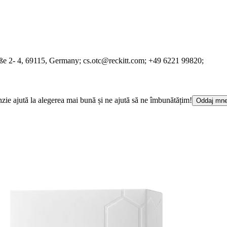
ße 2- 4
, 69115
, Germany;
cs.otc@reckitt.com;
+49 6221 99820;
cenzie ajută la alegerea mai bună și ne ajută să ne îmbunătățim!
Oddaj mne