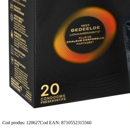
Cod produs
:
120627
Cod EAN
:
8710552315560