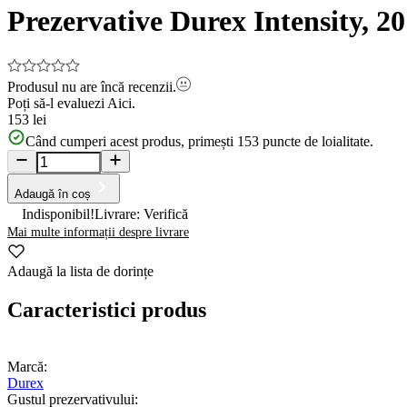
Prezervative Durex Intensity, 20
Produsul nu are încă recenzii.
Poți să-l evaluezi
Aici.
153 lei
Când cumperi acest produs, primești
153
puncte de loialitate.
Adaugă în coș
Indisponibil!
Livrare: Verifică
Mai multe informații despre livrare
Adaugă la lista de dorințe
Caracteristici produs
Marcă:
Durex
Gustul prezervativului: