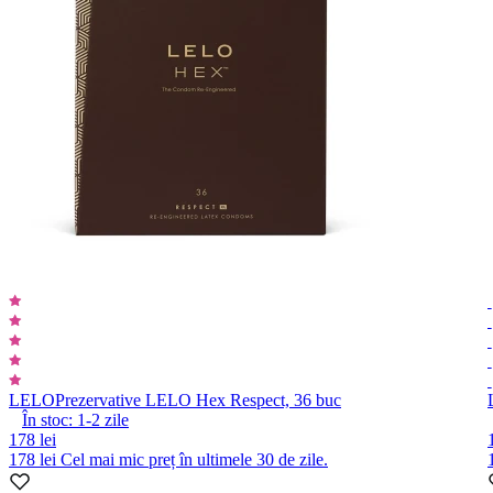
LELO
Prezervative LELO Hex Respect, 36 buc
În stoc:
1-2
zile
178 lei
178 lei
Cel mai mic preț în ultimele 30 de zile.