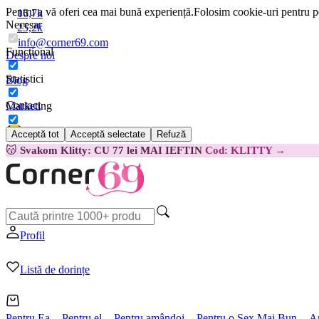
Pentru a vă oferi cea mai bună experiență.
Folosim cookie-uri pentru pe
16,7k
Necesar
25,2k
info@corner69.com
Funcțional
Despre noi
Statistici
Blog
Contact
Marketing
Acceptă tot
Acceptă selectate
Refuză
Română
😽
Svakom Klitty: CU 77 lei MAI IEFTIN
Cod: KLITTY →
Profil
Listă de dorințe
Pentru Ea
Pentru el
Pentru amândoi
Pentru o Sex Mai Bun
A