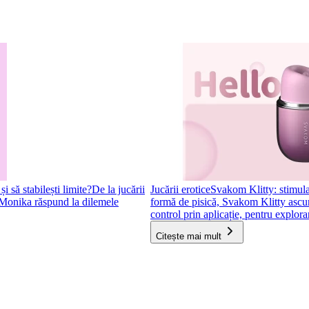
 să stabilești limite?
De la jucării
Jucării erotice
Svakom Klitty: stimulat
i Monika răspund la dilemele
formă de pisică, Svakom Klitty ascunde
control prin aplicație, pentru explorar
Citește mai mult