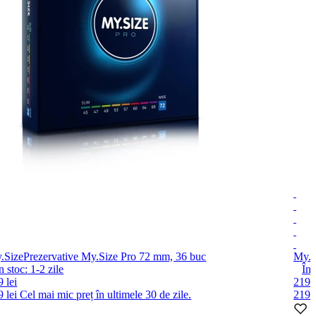
.Size
Prezervative My.Size Pro 72 mm, 36 buc
My.S
n stoc:
1-2
zile
În 
 lei
219 l
9 lei
Cel mai mic preț în ultimele 30 de zile.
219 