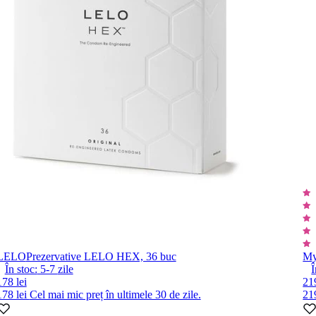
LELO
Prezervative LELO HEX, 36 buc
My
În stoc:
5-7
zile
Î
178 lei
219
178 lei
Cel mai mic preț în ultimele 30 de zile.
21