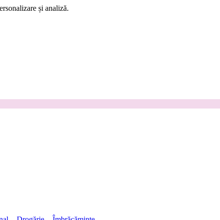
rsonalizare și analiză.
nal
Drogărie
Îmbrăcăminte