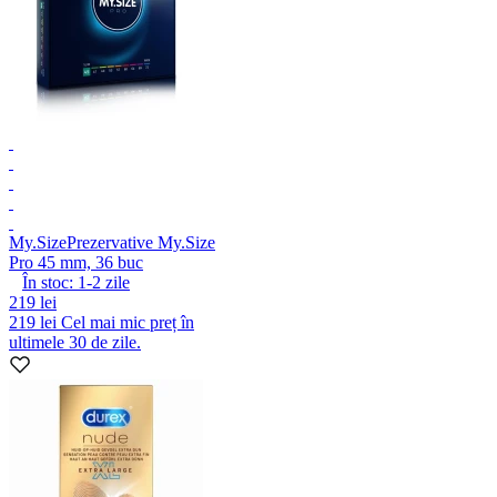
My.Size
Prezervative My.Size
Pro 45 mm, 36 buc
În stoc:
1-2
zile
219 lei
219 lei
Cel mai mic preț în
ultimele 30 de zile.