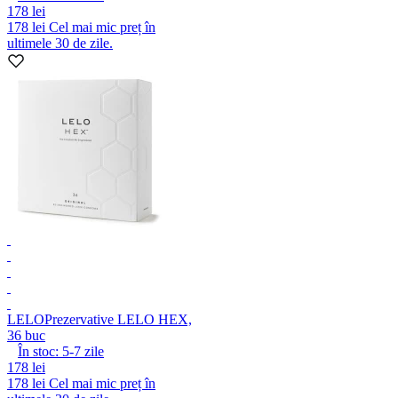
178 lei
178 lei
Cel mai mic preț în
ultimele 30 de zile.
LELO
Prezervative LELO HEX,
36 buc
În stoc:
5-7
zile
178 lei
178 lei
Cel mai mic preț în