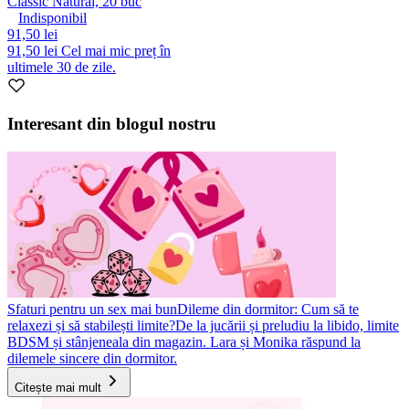
Classic Natural, 20 buc
Indisponibil
91,50 lei
91,50 lei
Cel mai mic preț în
ultimele 30 de zile.
Interesant din blogul nostru
Sfaturi pentru un sex mai bun
Dileme din dormitor: Cum să te
relaxezi și să stabilești limite?
De la jucării și preludiu la libido, limite
BDSM și stânjeneala din magazin. Lara și Monika răspund la
dilemele sincere din dormitor.
Citește mai mult