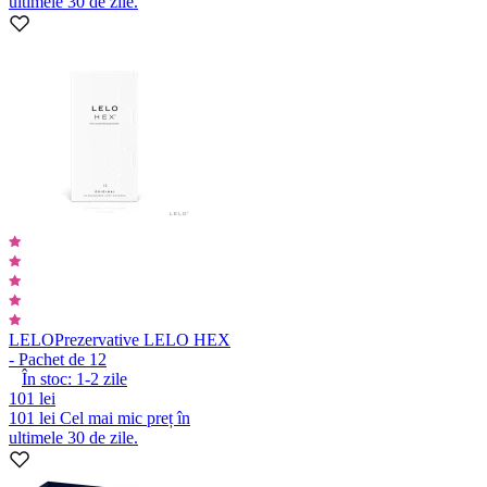
ultimele 30 de zile.
LELO
Prezervative LELO HEX
- Pachet de 12
În stoc:
1-2
zile
101 lei
101 lei
Cel mai mic preț în
ultimele 30 de zile.