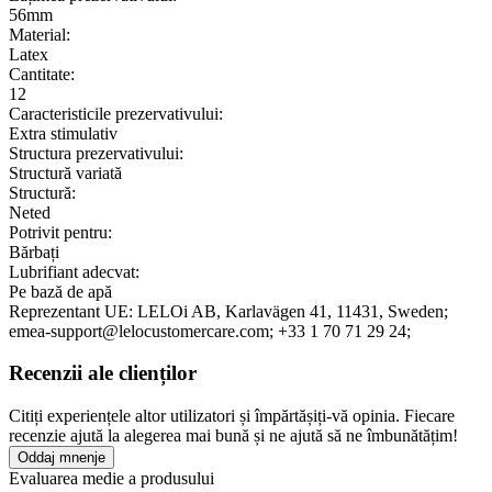
56mm
Material:
Latex
Cantitate:
12
Caracteristicile prezervativului:
Extra stimulativ
Structura prezervativului:
Structură variată
Structură:
Neted
Potrivit pentru:
Bărbați
Lubrifiant adecvat:
Pe bază de apă
Reprezentant UE:
LELOi AB
, Karlavägen 41
, 11431
, Sweden;
emea-support@lelocustomercare.com;
+33 1 70 71 29 24;
Recenzii ale clienților
Citiți experiențele altor utilizatori și împărtășiți-vă opinia. Fiecare
recenzie ajută la alegerea mai bună și ne ajută să ne îmbunătățim!
Oddaj mnenje
Evaluarea medie a produsului