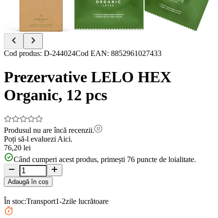
Item
Cod produs
:
D-244024
Cod EAN
:
8852961027433
1
of
Prezervative LELO HEX
9
Organic, 12 pcs
Produsul nu are încă recenzii.
Poți să-l evaluezi
Aici.
76,20 lei
Când cumperi acest produs, primești
76
puncte de loialitate.
Adaugă în coș
În stoc:
Transport
1-2
zile lucrătoare