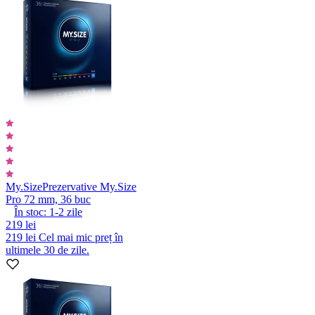
My.Size
Prezervative My.Size
Pro 72 mm, 36 buc
În stoc:
1-2
zile
219 lei
219 lei
Cel mai mic preț în
ultimele 30 de zile.