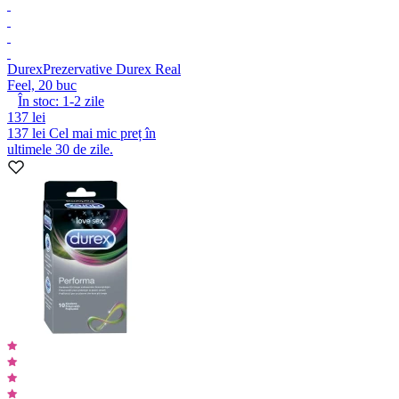
Durex
Prezervative Durex Real
Feel, 20 buc
În stoc:
1-2
zile
137 lei
137 lei
Cel mai mic preț în
ultimele 30 de zile.