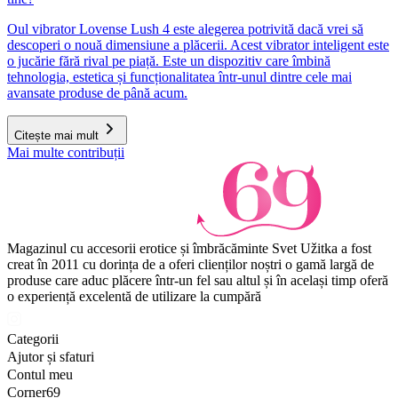
Oul vibrator Lovense Lush 4 este alegerea potrivită dacă vrei să
descoperi o nouă dimensiune a plăcerii. Acest vibrator inteligent este
o jucărie fără rival pe piață. Este un dispozitiv care îmbină
tehnologia, estetica și funcționalitatea într-unul dintre cele mai
avansate produse de până acum.
Citește mai mult
Mai multe contribuții
Magazinul cu accesorii erotice și îmbrăcăminte Svet Užitka a fost
creat în 2011 cu dorința de a oferi clienților noștri o gamă largă de
produse care aduc plăcere într-un fel sau altul și în același timp oferă
o experiență excelentă de utilizare la cumpără
Categorii
Ajutor și sfaturi
Contul meu
Corner69