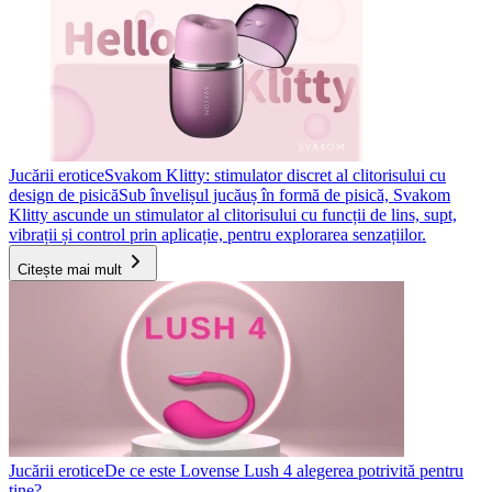
Jucării erotice
Svakom Klitty: stimulator discret al clitorisului cu
design de pisică
Sub învelișul jucăuș în formă de pisică, Svakom
Klitty ascunde un stimulator al clitorisului cu funcții de lins, supt,
vibrații și control prin aplicație, pentru explorarea senzațiilor.
Citește mai mult
Jucării erotice
De ce este Lovense Lush 4 alegerea potrivită pentru
tine?