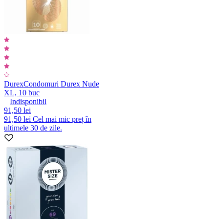
Durex
Condomuri Durex Nude
XL, 10 buc
Indisponibil
91,50 lei
91,50 lei
Cel mai mic preț în
ultimele 30 de zile.