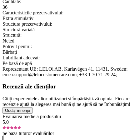
Cantitate:
36
Caracteristicile prezervativului:
Extra stimulativ
Structura prezervativului:
Structură variată
Structură:
Neted
Potrivit pentru:
Bărbați
Lubrifiant adecvat:
Pe bază de apă
Reprezentant UE:
LELOi AB
, Karlavägen 41
, 11431
, Sweden;
emea-support@lelocustomercare.com;
+33 1 70 71 29 24;
Recenzii ale clienților
Citiți experiențele altor utilizatori și împărtășiți-vă opinia. Fiecare
recenzie ajută la alegerea mai bună și ne ajută să ne îmbunătățim!
Oddaj mnenje
Evaluarea medie a produsului
5.0
pe baza tuturor evaluărilor