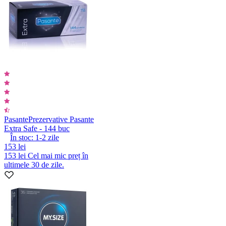
Pasante
Prezervative Pasante
Extra Safe - 144 buc
În stoc:
1-2
zile
153 lei
153 lei
Cel mai mic preț în
ultimele 30 de zile.