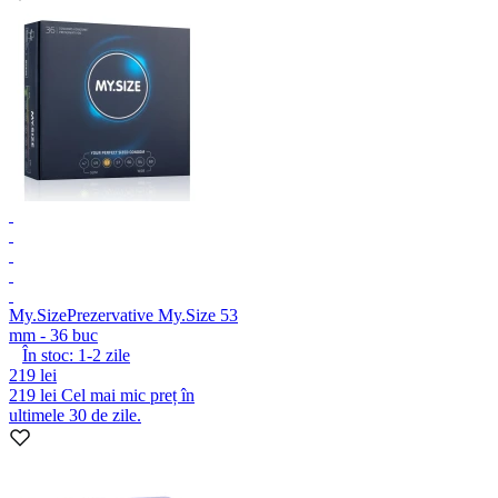
My.Size
Prezervative My.Size 53
mm - 36 buc
În stoc:
1-2
zile
219 lei
219 lei
Cel mai mic preț în
ultimele 30 de zile.