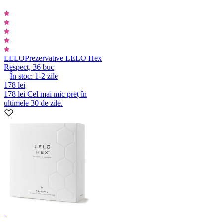
LELO
Prezervative LELO Hex
Respect, 36 buc
În stoc:
1-2
zile
178 lei
178 lei
Cel mai mic preț în
ultimele 30 de zile.