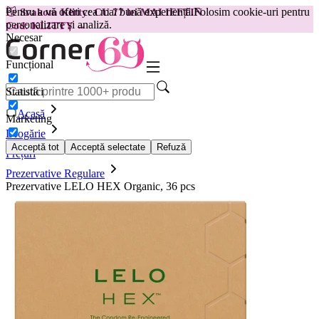
Pentru a vă oferi cea mai bună experiență.
Folosim cookie-uri pentru
😽
Svakom Klitty: CU 77 lei MAI IEFTIN
personalizare și analiză.
Cod: KLITTY →
Necesar
Funcțional
Statistici
Acasă
Marketing
Drogărie
Acceptă tot
Acceptă selectate
Refuză
Prețuri
Prezervative Regulare
Prezervative LELO HEX Organic, 36 pcs