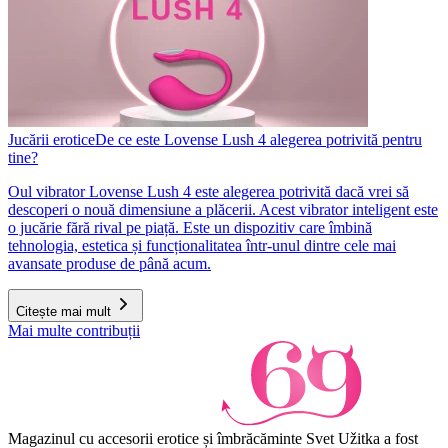
Jucării erotice
De ce este Lovense Lush 4 alegerea potrivită pentru
tine?
Oul vibrator Lovense Lush 4 este alegerea potrivită dacă vrei să
descoperi o nouă dimensiune a plăcerii. Acest vibrator inteligent este
o jucărie fără rival pe piață. Este un dispozitiv care îmbină
tehnologia, estetica și funcționalitatea într-unul dintre cele mai
avansate produse de până acum.
Citește mai mult
Mai multe contribuții
Magazinul cu accesorii erotice și îmbrăcăminte Svet Užitka a fost