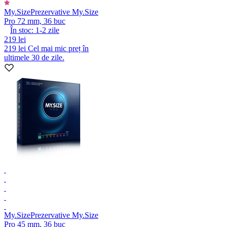
My.Size
Prezervative My.Size
Pro 72 mm, 36 buc
În stoc:
1-2
zile
219 lei
219 lei
Cel mai mic preț în
ultimele 30 de zile.
My.Size
Prezervative My.Size
Pro 45 mm, 36 buc