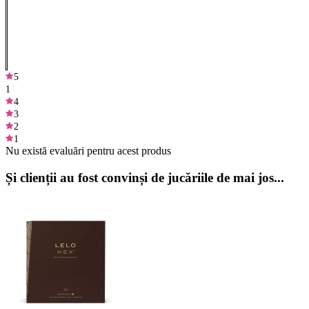
5
1
4
3
2
1
Nu există evaluări pentru acest produs
Și clienții au fost convinși de jucăriile de mai jos...