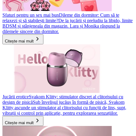
Sfaturi pentru un sex mai bun
Dileme din dormitor: Cum să te
relaxezi și să stabilești limite?
De la jucării și preludiu la libido, limite
BDSM și stânjeneala din magazin. Lara și Monika răspund la
dilemele sincere din dormitor.
Citește mai mult
Jucării erotice
Svakom Klitty: stimulator discret al clitorisului cu
design de pisică
Sub învelișul jucăuș în formă de pisică, Svakom
Klitty ascunde un stimulator al clitorisului cu funcții de lins, supt,
vibrații și control prin aplicație, pentru explorarea senzațiilor.
Citește mai mult