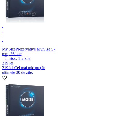
My.Size
Prezervative My.Size 57
mm, 36 buc
În stoc:
1-2
zile
219 lei
219 lei
Cel mai mic preț în
ultimele 30 de zile.