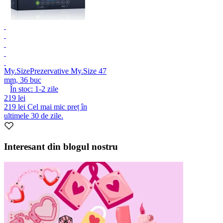
My.Size
Prezervative My.Size 47
mm, 36 buc
În stoc:
1-2
zile
219 lei
219 lei
Cel mai mic preț în
ultimele 30 de zile.
Interesant din blogul nostru