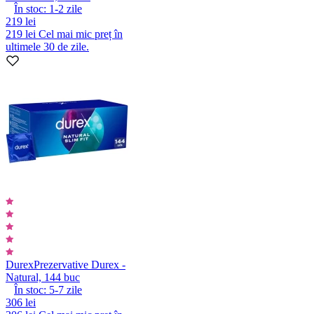
În stoc:
1-2
zile
219 lei
219 lei
Cel mai mic preț în
ultimele 30 de zile.
Durex
Prezervative Durex -
Natural, 144 buc
În stoc:
5-7
zile
306 lei