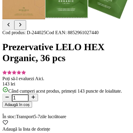
Item
Cod produs
:
D-244025
Cod EAN
:
8852961027440
1
of
Prezervative LELO HEX
9
Organic, 36 pcs
Poți să-l evaluezi
Aici.
143 lei
Când cumperi acest produs, primești
143
puncte de loialitate.
Adaugă în coș
În stoc:
Transport
5-7
zile lucrătoare
Adaugă la lista de dorințe