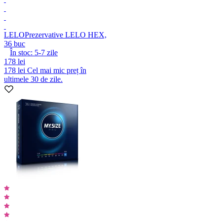
LELO
Prezervative LELO HEX,
36 buc
În stoc:
5-7
zile
178 lei
178 lei
Cel mai mic preț în
ultimele 30 de zile.