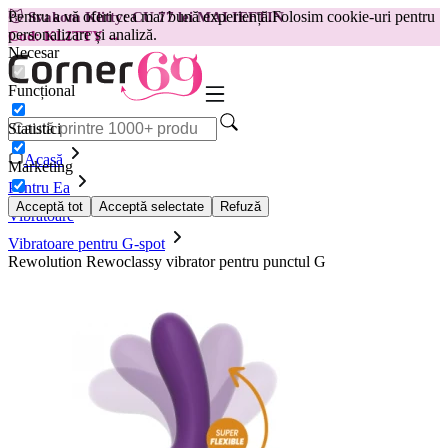
Pentru a vă oferi cea mai bună experiență.
Folosim cookie-uri pentru
😽
Svakom Klitty: CU 77 lei MAI IEFTIN
personalizare și analiză.
Cod: KLITTY →
Necesar
Funcțional
Statistici
Acasă
Marketing
Pentru Ea
Acceptă tot
Acceptă selectate
Refuză
Vibratoare
Vibratoare pentru G-spot
Rewolution Rewoclassy vibrator pentru punctul G