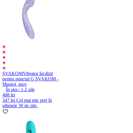
SVAKOM
Vibrator încălzit
pentru punctul G SVAKOM -
Margot, mov
În stoc:
1-2
zile
408 lei
347 lei
Cel mai mic preț în
ultimele 30 de zile.