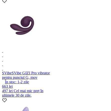
SVibe
SVibe GIZI Pro vibrator
pentru punctul G, mov
În stoc:
1-2
zile
663 lei
497 lei
Cel mai mic preț în
ultimele 30 de zile.