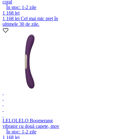
coral
În stoc:
1-2
zile
1 168 lei
1 168 lei
Cel mai mic preț în
ultimele 30 de zile.
LELO
LELO Boomerang
vibrator cu două capete, mov
În stoc:
1-2
zile
1 168 lei