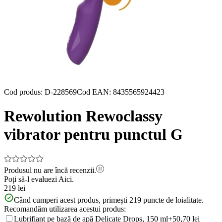
Cod produs
:
D-228569
Cod EAN
:
8435565924423
Rewolution Rewoclassy
vibrator pentru punctul G
Produsul nu are încă recenzii.
Poți să-l evaluezi
Aici.
219 lei
Când cumperi acest produs, primești
219
puncte de loialitate.
Recomandăm utilizarea acestui produs:
Lubrifiant pe bază de apă Delicate Drops, 150 ml
+50,70 lei