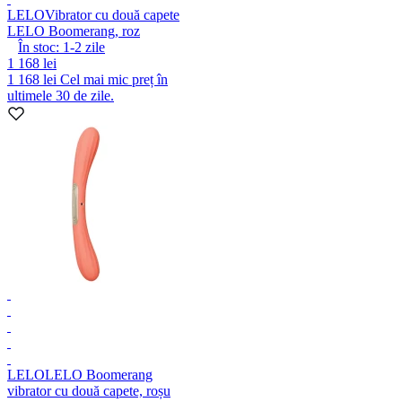
LELO
Vibrator cu două capete
LELO Boomerang, roz
În stoc:
1-2
zile
1 168 lei
1 168 lei
Cel mai mic preț în
ultimele 30 de zile.
LELO
LELO Boomerang
vibrator cu două capete, roșu