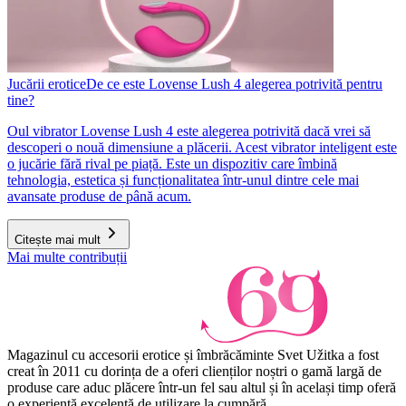
Jucării erotice
De ce este Lovense Lush 4 alegerea potrivită pentru
tine?
Oul vibrator Lovense Lush 4 este alegerea potrivită dacă vrei să
descoperi o nouă dimensiune a plăcerii. Acest vibrator inteligent este
o jucărie fără rival pe piață. Este un dispozitiv care îmbină
tehnologia, estetica și funcționalitatea într-unul dintre cele mai
avansate produse de până acum.
Citește mai mult
Mai multe contribuții
Magazinul cu accesorii erotice și îmbrăcăminte Svet Užitka a fost
creat în 2011 cu dorința de a oferi clienților noștri o gamă largă de
produse care aduc plăcere într-un fel sau altul și în același timp oferă
o experiență excelentă de utilizare la cumpără