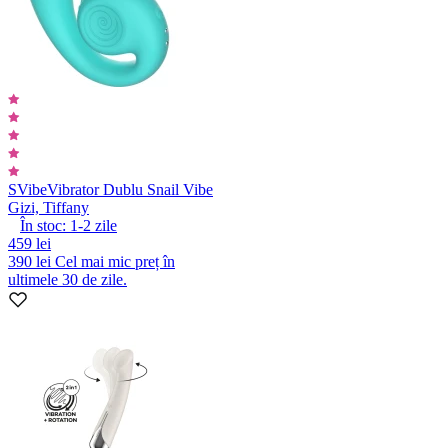
SVibe
Vibrator Dublu Snail Vibe
Gizi, Tiffany
În stoc:
1-2
zile
459 lei
390 lei
Cel mai mic preț în
ultimele 30 de zile.