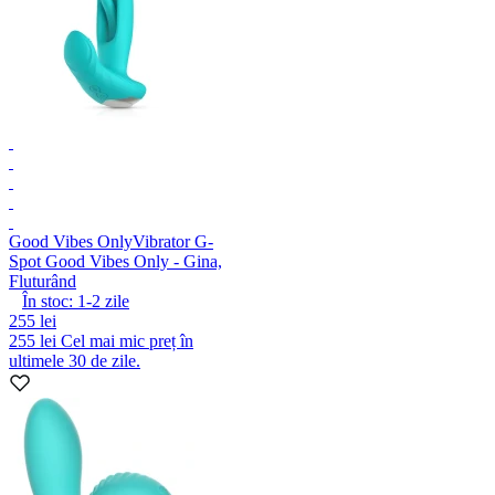
Good Vibes Only
Vibrator G-
Spot Good Vibes Only - Gina,
Fluturând
În stoc:
1-2
zile
255 lei
255 lei
Cel mai mic preț în
ultimele 30 de zile.