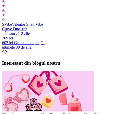
SVibe
Vibrator Snail Vibe -
Curve Duo, roz
În stoc:
1-2
zile
709 lei
602 lei
Cel mai mic preț în
ultimele 30 de zile.
Interesant din blogul nostru