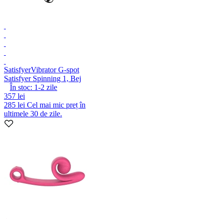
Satisfyer
Vibrator G-spot
Satisfyer Spinning 1, Bej
În stoc:
1-2
zile
357 lei
285 lei
Cel mai mic preț în
ultimele 30 de zile.