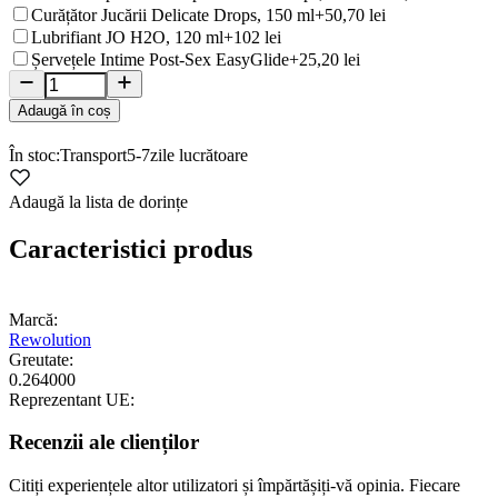
Curățător Jucării Delicate Drops, 150 ml
+50,70 lei
Lubrifiant JO H2O, 120 ml
+102 lei
Șervețele Intime Post-Sex EasyGlide
+25,20 lei
Adaugă în coș
În stoc:
Transport
5-7
zile lucrătoare
Adaugă la lista de dorințe
Caracteristici produs
Marcă:
Rewolution
Greutate:
0.264000
Reprezentant UE:
Recenzii ale clienților
Citiți experiențele altor utilizatori și împărtășiți-vă opinia. Fiecare