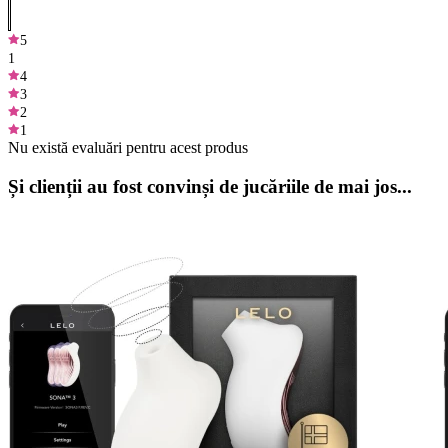
5
1
4
3
2
1
Nu există evaluări pentru acest produs
Și clienții au fost convinși de jucăriile de mai jos...