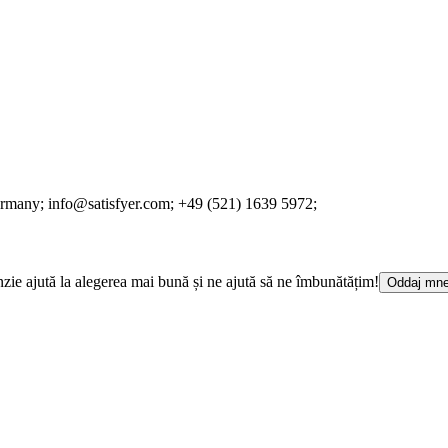
ermany;
info@satisfyer.com;
+49 (521) 1639 5972;
cenzie ajută la alegerea mai bună și ne ajută să ne îmbunătățim!
Oddaj mne