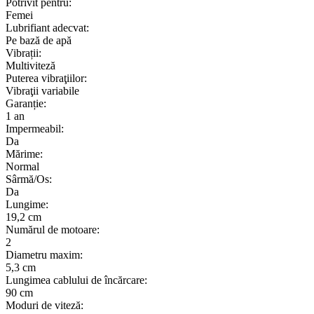
Potrivit pentru:
Femei
Lubrifiant adecvat:
Pe bază de apă
Vibrații:
Multiviteză
Puterea vibraţiilor:
Vibraţii variabile
Garanție:
1 an
Impermeabil:
Da
Mărime:
Normal
Sârmă/Os:
Da
Lungime:
19,2 cm
Numărul de motoare:
2
Diametru maxim:
5,3 cm
Lungimea cablului de încărcare:
90 cm
Moduri de viteză: