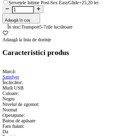
Șervețele Intime Post-Sex EasyGlide
+25,20 lei
Adaugă în coș
În stoc:
Transport
5-7
zile lucrătoare
Adaugă la lista de dorințe
Caracteristici produs
Marcă:
Satisfyer
Încărcător:
Mufă USB
Culoare:
Negru
Nivelul de zgomot:
Normal
Operațiune:
Buton de apăsare
Fara ftalati:
Da