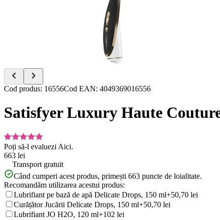
of
6
Item
Cod produs
:
16556
Cod EAN
:
4049369016556
1
of
Satisfyer Luxury Haute Coutur
6
Poți să-l evaluezi
Aici.
663 lei
Transport gratuit
Când cumperi acest produs, primești
663
puncte de loialitate.
Recomandăm utilizarea acestui produs:
Lubrifiant pe bază de apă Delicate Drops, 150 ml
+50,70 lei
Curățător Jucării Delicate Drops, 150 ml
+50,70 lei
Lubrifiant JO H2O, 120 ml
+102 lei