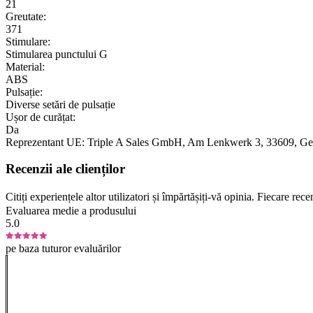
21
Greutate:
371
Stimulare:
Stimularea punctului G
Material:
ABS
Pulsație:
Diverse setări de pulsație
Ușor de curățat:
Da
Reprezentant UE:
Triple A Sales GmbH
, Am Lenkwerk 3
, 33609
, G
Recenzii ale clienților
Citiți experiențele altor utilizatori și împărtășiți-vă opinia. Fiecare re
Evaluarea medie a produsului
5.0
pe baza tuturor evaluărilor