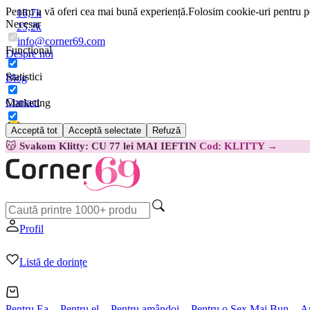
Pentru a vă oferi cea mai bună experiență.
Folosim cookie-uri pentru pe
16,7k
Necesar
25,2k
info@corner69.com
Funcțional
Despre noi
Statistici
Blog
Contact
Marketing
Acceptă tot
Acceptă selectate
Refuză
Română
😽
Svakom Klitty: CU 77 lei MAI IEFTIN
Cod: KLITTY →
Profil
Listă de dorințe
Pentru Ea
Pentru el
Pentru amândoi
Pentru o Sex Mai Bun
A