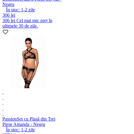
Negru
În stoc:
1-2
zile
306 lei
306 lei
Cel mai mic preț în
ultimele 30 de zile.
Passion
Set cu Plasă din Trei
Piese Amanda - Negru
În stoc:
1-2
zile