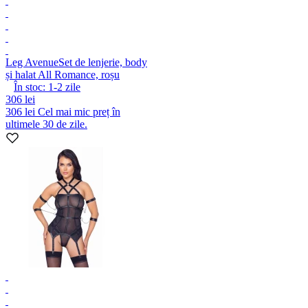
Leg Avenue
Set de lenjerie, body
și halat All Romance, roșu
În stoc:
1-2
zile
306 lei
306 lei
Cel mai mic preț în
ultimele 30 de zile.