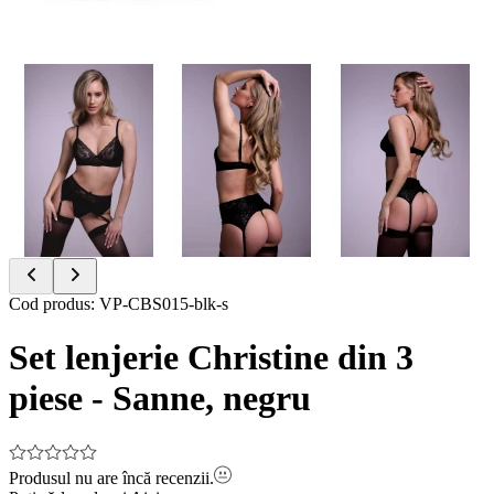
Item
Cod produs
:
VP-CBS015-blk-s
1
of
Set lenjerie Christine din 3
12
piese - Sanne, negru
Produsul nu are încă recenzii.