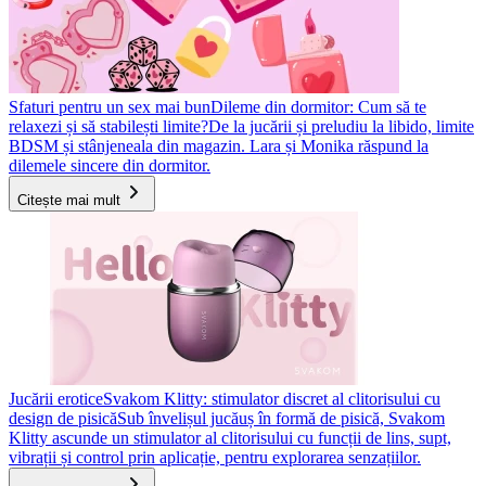
Sfaturi pentru un sex mai bun
Dileme din dormitor: Cum să te
relaxezi și să stabilești limite?
De la jucării și preludiu la libido, limite
BDSM și stânjeneala din magazin. Lara și Monika răspund la
dilemele sincere din dormitor.
Citește mai mult
Jucării erotice
Svakom Klitty: stimulator discret al clitorisului cu
design de pisică
Sub învelișul jucăuș în formă de pisică, Svakom
Klitty ascunde un stimulator al clitorisului cu funcții de lins, supt,
vibrații și control prin aplicație, pentru explorarea senzațiilor.