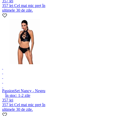
357 lei
357 lei
Cel mai mic preț în
ultimele 30 de zile.
Passion
Set Nancy - Negru
În stoc:
1-2
zile
357 lei
357 lei
Cel mai mic preț în
ultimele 30 de zile.