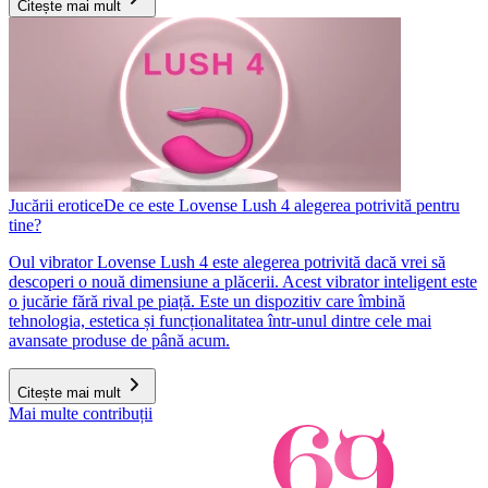
Citește mai mult
Jucării erotice
De ce este Lovense Lush 4 alegerea potrivită pentru
tine?
Oul vibrator Lovense Lush 4 este alegerea potrivită dacă vrei să
descoperi o nouă dimensiune a plăcerii. Acest vibrator inteligent este
o jucărie fără rival pe piață. Este un dispozitiv care îmbină
tehnologia, estetica și funcționalitatea într-unul dintre cele mai
avansate produse de până acum.
Citește mai mult
Mai multe contribuții