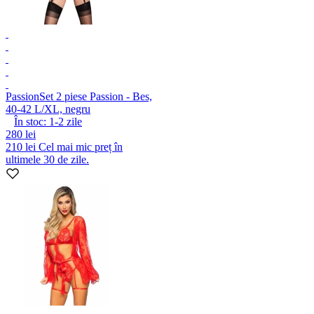
Passion
Set 2 piese Passion - Bes,
40-42 L/XL, negru
În stoc:
1-2
zile
280 lei
210 lei
Cel mai mic preț în
ultimele 30 de zile.