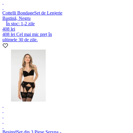
Cottelli Bondage
Set de Lenjerie
Bastină, Negru
În stoc:
1-2
zile
408 lei
408 lei
Cel mai mic preț în
ultimele 30 de zile.
Besired
Set din 3 Piese Seryna -