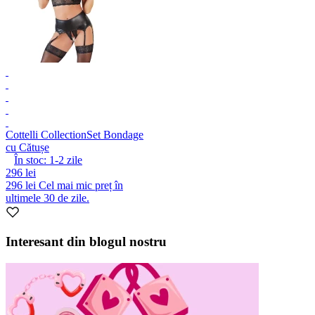
Cottelli Collection
Set Bondage
cu Cătușe
În stoc:
1-2
zile
296 lei
296 lei
Cel mai mic preț în
ultimele 30 de zile.
Interesant din blogul nostru