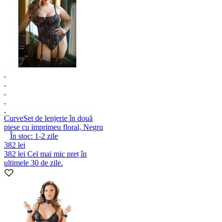
Curve
Set de lenjerie în două
piese cu imprimeu floral, Negru
În stoc:
1-2
zile
382 lei
382 lei
Cel mai mic preț în
ultimele 30 de zile.