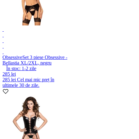
Obsessive
Set 3 piese Obsessive -
Bellastia XL/2XL, negru
În stoc:
1-2
zile
285 lei
285 lei
Cel mai mic preț în
ultimele 30 de zile.