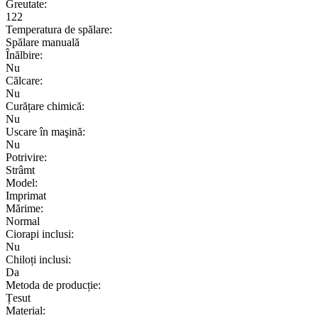
Greutate:
122
Temperatura de spălare:
Spălare manuală
Înălbire:
Nu
Călcare:
Nu
Curățare chimică:
Nu
Uscare în maşină:
Nu
Potrivire:
Strâmt
Model:
Imprimat
Mărime:
Normal
Ciorapi inclusi:
Nu
Chiloți inclusi:
Da
Metoda de producție:
Țesut
Material: