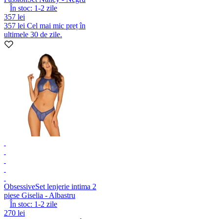
În stoc:
1-2
zile
357 lei
357 lei
Cel mai mic preț în
ultimele 30 de zile.
Obsessive
Set lenjerie intima 2
piese Giselia - Albastru
În stoc:
1-2
zile
270 lei