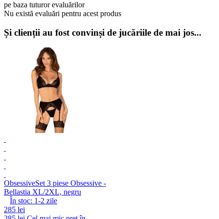
pe baza tuturor evaluărilor
Nu există evaluări pentru acest produs
Și clienții au fost convinși de jucăriile de mai jos...
Obsessive
Set 3 piese Obsessive -
Bellastia XL/2XL, negru
În stoc:
1-2
zile
285 lei
285 lei
Cel mai mic preț în