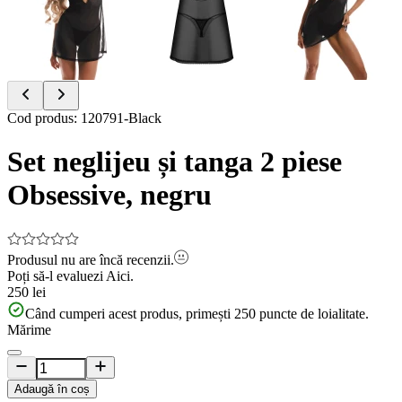
Item
Cod produs
:
120791-Black
1
of
Set neglijeu și tanga 2 piese
4
Obsessive, negru
Produsul nu are încă recenzii.
Poți să-l evaluezi
Aici.
250 lei
Când cumperi acest produs, primești
250
puncte de loialitate.
Mărime
Adaugă în coș