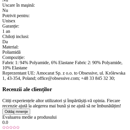
Uscare în maşină:
Nu
Potrivit pentru:
Unisex
Garanție:
1 an
Chiloți inclusi:
Da
Material:
Poliamidă
Compoziție:
Fabric 1: 94% Polyamide, 6% Elastane Fabric 2: 90% Polyamide,
10% Elastane
Reprezentant UE:
Amocarat Sp. z o.o. to Obsessive
, ul. Królewska
1
, 43-354
, Poland;
office@obsessive.com;
+48 33 845 32 30;
Recenzii ale clienților
Citiți experiențele altor utilizatori și împărtășiți-vă opinia. Fiecare
recenzie ajută la alegerea mai bună și ne ajută să ne îmbunătățim!
Oddaj mnenje
Evaluarea medie a produsului
0.0