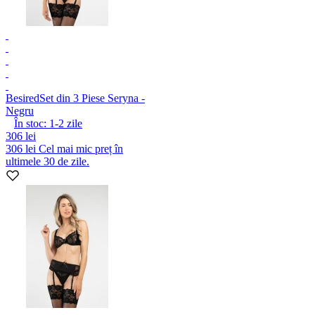
Besired
Set din 3 Piese Seryna -
Negru
În stoc:
1-2
zile
306 lei
306 lei
Cel mai mic preț în
ultimele 30 de zile.