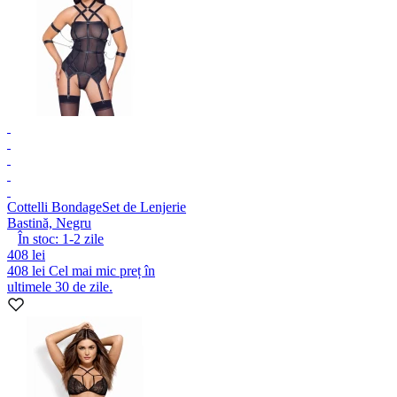
Cottelli Bondage
Set de Lenjerie
Bastină, Negru
În stoc:
1-2
zile
408 lei
408 lei
Cel mai mic preț în
ultimele 30 de zile.