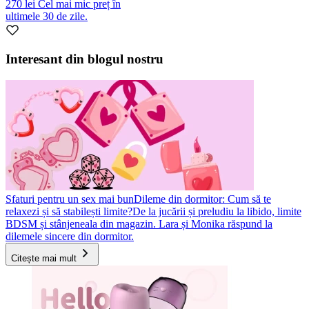
270 lei
Cel mai mic preț în
ultimele 30 de zile.
Interesant din blogul nostru
Sfaturi pentru un sex mai bun
Dileme din dormitor: Cum să te
relaxezi și să stabilești limite?
De la jucării și preludiu la libido, limite
BDSM și stânjeneala din magazin. Lara și Monika răspund la
dilemele sincere din dormitor.
Citește mai mult