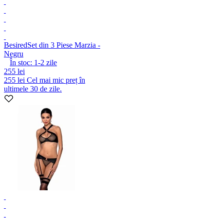
Besired
Set din 3 Piese Marzia -
Negru
În stoc:
1-2
zile
255 lei
255 lei
Cel mai mic preț în
ultimele 30 de zile.