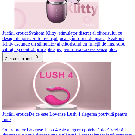
Jucării erotice
Svakom Klitty: stimulator discret al clitorisului cu
design de pisică
Sub învelișul jucăuș în formă de pisică, Svakom
Klitty ascunde un stimulator al clitorisului cu funcții de lins, supt,
vibrații și control prin aplicație, pentru explorarea senzațiilor.
Citește mai mult
Jucării erotice
De ce este Lovense Lush 4 alegerea potrivită pentru
tine?
Oul vibrator Lovense Lush 4 este alegerea potrivită dacă vrei să