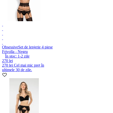
Obsessive
Set de lenjerie 4 piese
Frivolla - Negru
În stoc:
1-2
zile
270 lei
270 lei
Cel mai mic preț în
ultimele 30 de zile.