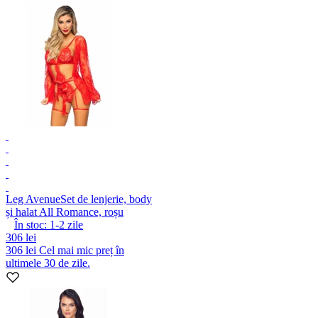
Leg Avenue
Set de lenjerie, body
și halat All Romance, roșu
În stoc:
1-2
zile
306 lei
306 lei
Cel mai mic preț în
ultimele 30 de zile.