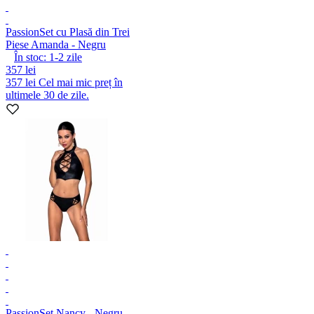
Passion
Set cu Plasă din Trei
Piese Amanda - Negru
În stoc:
1-2
zile
357 lei
357 lei
Cel mai mic preț în
ultimele 30 de zile.
Passion
Set Nancy - Negru