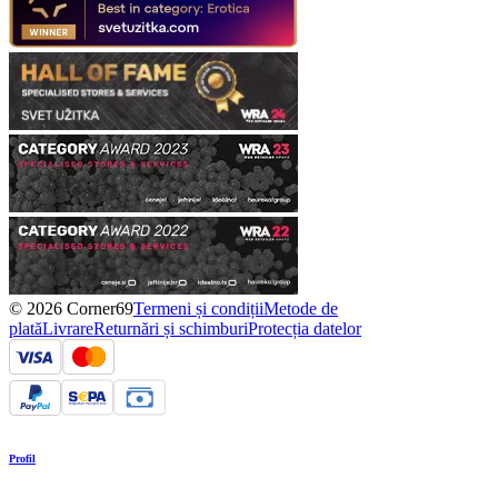
© 2026 Corner69
Termeni și condiții
Metode de
plată
Livrare
Returnări și schimburi
Protecția datelor
Profil