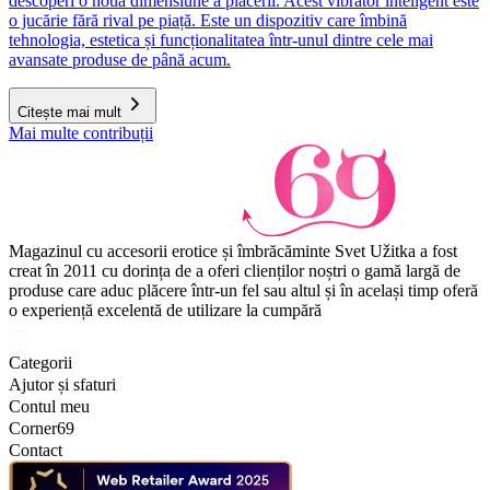
descoperi o nouă dimensiune a plăcerii. Acest vibrator inteligent este
o jucărie fără rival pe piață. Este un dispozitiv care îmbină
tehnologia, estetica și funcționalitatea într-unul dintre cele mai
avansate produse de până acum.
Citește mai mult
Mai multe contribuții
Magazinul cu accesorii erotice și îmbrăcăminte Svet Užitka a fost
creat în 2011 cu dorința de a oferi clienților noștri o gamă largă de
produse care aduc plăcere într-un fel sau altul și în același timp oferă
o experiență excelentă de utilizare la cumpără
Categorii
Ajutor și sfaturi
Contul meu
Corner69
Contact