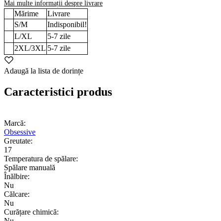
Mai multe informații despre livrare
Mărime
Livrare
S/M
Indisponibil!
L/XL
5-7
zile
2XL/3XL
5-7
zile
Adaugă la lista de dorințe
Caracteristici produs
Marcă:
Obsessive
Greutate:
17
Temperatura de spălare:
Spălare manuală
Înălbire:
Nu
Călcare:
Nu
Curățare chimică:
Nu