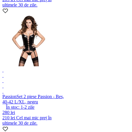
ultimele 30 de zile.
Passion
Set 2 piese Passion - Bes,
40-42 L/XL, negru
În stoc:
1-2
zile
280 lei
210 lei
Cel mai mic preț în
ultimele 30 de zile.